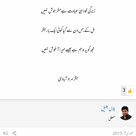
زندگی خود ہی عبادت ہےمگر ہوش نہیں
مل کے جس دن سے گیا کوئی ایک بار جگر
مجھ کو یہ وہم ہےجیسے میرا آغوش نہیں
جگر مراد آبادی​
3
بلال جلیل
معطل
جنوری 7، 2015
#2