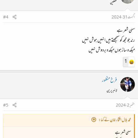
محفلین
اگست 31، 2024
#4
سہی شعر ہے
رند جو مجھ کو سمجھتے ہیں انہیں ہوش نہیں
میکدہ ساز
ہوں
میکدہ بردوش
نہیں
1
فرخ منظور
لائبریرین
ستمبر 2، 2024
#5
محمد بلال افتخار خان نے کہا:
سہی شعر ہے