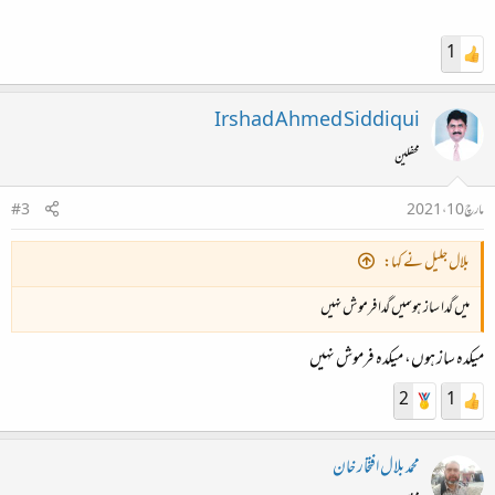
1
Irshad Ahmed Siddiqui
محفلین
مارچ 10، 2021
#3
بلال جلیل نے کہا:
میں گدا ساز ہوںمیں گدا فرموش نہیں
میکدہ ساز ہوں، میکدہ فرموش نہیں
2
1
محمد بلال افتخار خان