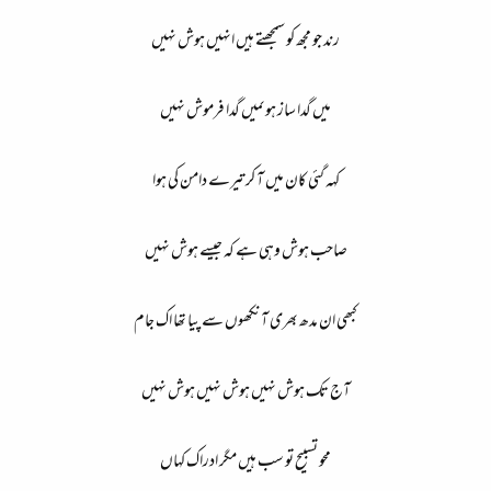
رند جو مجھ کو سمجھتے ہیں انہیں ہوش نہیں
میں گدا ساز ہوںمیں گدا فرموش نہیں
کہہ گئی کان میں آ کر تیرے دامن کی ہوا
صاحب ہوش وہی ہے کہ جیسے ہوش نہیں
کبھی ان مدھ بھری آنکھوں سے پیا تھا اک جام
آج تک ہوش نہیں ہوش نہیں ہوش نہیں
محو تسبیح تو سب ہیں مگر ادراک کہاں