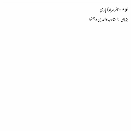
کلام : جگر مرادآبادی
بزبان : استاد بہاوالدین و ہمنوا