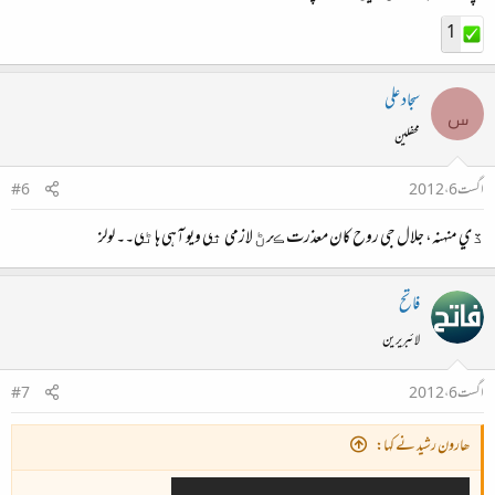
1
سجاد علی
س
محفلین
اگست 6، 2012
#6
ڏي منهنه، جلال جي روح کان معذرت ڪرڻ لازمي ٿي ويو آهي هاڻي۔۔ لولز
فاتح
لائبریرین
اگست 6، 2012
#7
ھارون رشید نے کہا: