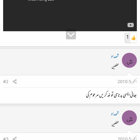
1
شھداد
ش
محفلین
اکتوبر 5، 2010
#2
بھائی ایسی بدنامی تو نھ کریں مرحوم کی
شھداد
ش
محفلین
اکتوبر 5، 2010
#3