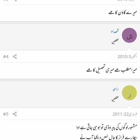
میرے گاؤن کا ھے
شھداد
ش
محفلین
اکتوبر 5، 2010
#4
میرا مطلب ھے میری تحصیل کا ھے
راجہ
ر
محفلین
فروری 22، 2011
#5
مشہور لوگوں کی پیروڈی تو ہو ہی جاتی ہے ادا
بیچارے فراز کا حال نہیں دیکھا آپ نے