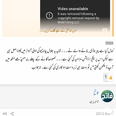
مزید نمائش کے لیے کلک کریں۔۔۔
ہاہاہاہاہاہا
کمال کیا ہے پیروڈی بنانے والے نے۔۔۔ شاید یہ جلال چانڈیو کی اپنی آواز میں گانا اصل ہی
ہے لیکن اس پر پکچرائزیشن مزاحیہ کی گئی ہے۔۔۔ خصوصاً گانے کے پہلے بند "تیڈھے مکھ میں
آپ ڈیکھن کیتی" پر تو بہت ہی زبردست اداکاری کی گئی ہے۔ لا جواب
1
فاتح
لائبریرین
اگست 6، 2012
#8