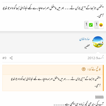
"کنھن تا نبھاگے" جی بولن تے۔۔۔ بھر میں ویٹھل ہمراھ ویچارے کھے بُجا ڈیئی نبھاگو واہ جو ٹھایو
آھی۔
1
1
سارہ خان
محفلین
اگست 9، 2012
#9
فاتح نے کہا:
"کنھن تا نبھاگے" جی بولن تے۔۔۔ بھر میں ویٹھل ہمراھ ویچارے کھے بُجا ڈیئی نبھاگو واہ جو ٹھایو
آھی۔
ہاہاہاہاہاہاہا
آپ کی سندھی کچھ زیادہ ہی اچھی ہے ۔۔۔۔۔۔