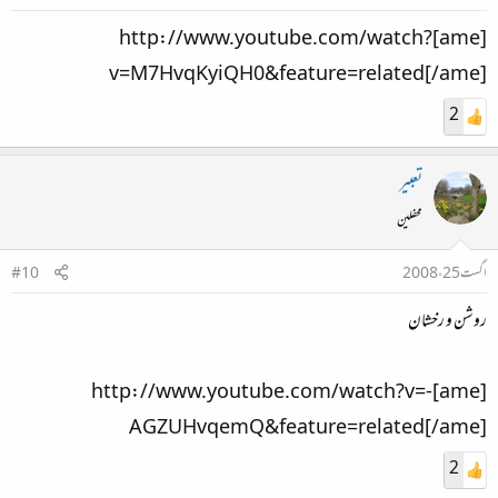
[ame]http://www.youtube.com/watch?
v=M7HvqKyiQH0&feature=related[/ame]
2
تعبیر
محفلین
اگست 25، 2008
#10
روشن و رخشان
[ame]http://www.youtube.com/watch?v=-
AGZUHvqemQ&feature=related[/ame]
2