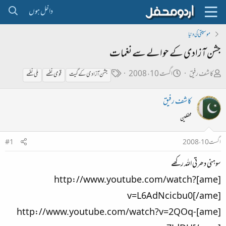
داخل ہوں
موسیقی کی دنیا
جشن آزادی کے حوالے سے نغمات
ص
ت
ٹ
کاشف رفیق
اگست 10، 2008
جشن آزادی کے گیت
قومی نغمے
ملی نغمے
ا
ا
ی
کاشف رفیق
ح
ر
گ
ب
ی
محفلین
ل
خ
اگست 10، 2008
#1
ڑ
ا
ی
ب
سوہنی دھرتی اللہ رکھے
ت
[ame]http://www.youtube.com/watch?
د
v=L6AdNcicbu0[/ame]
ا
[ame]http://www.youtube.com/watch?v=2QOq-
ء