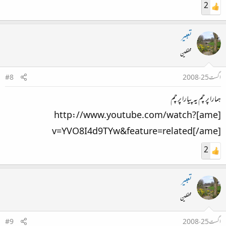
2
تعبیر
محفلین
اگست 25، 2008
#8
ہمارا پرچم یہ پیارا پرچم
[ame]http://www.youtube.com/watch?
v=YVO8I4d9TYw&feature=related[/ame]
2
تعبیر
محفلین
اگست 25، 2008
#9