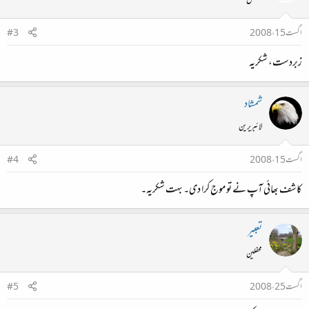
معطل
اگست 15، 2008
#3
زبردست، شکریہ
شمشاد
لائبریرین
اگست 15، 2008
#4
کاشف بھائی آپ نے تو موج کرا دی۔ بہت شکریہ۔
تعبیر
محفلین
اگست 25، 2008
#5