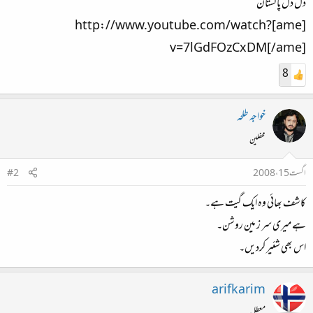
دل دل پاکستان
[ame]http://www.youtube.com/watch?
v=7lGdFOzCxDM[/ame]
8
خواجہ طلحہ
محفلین
اگست 15، 2008
#2
کاشف بھائی وہ ایک گیت ہے۔
ہے میری سر ز مین روشن۔
اس بھی شئیر کردیں۔
arifkarim