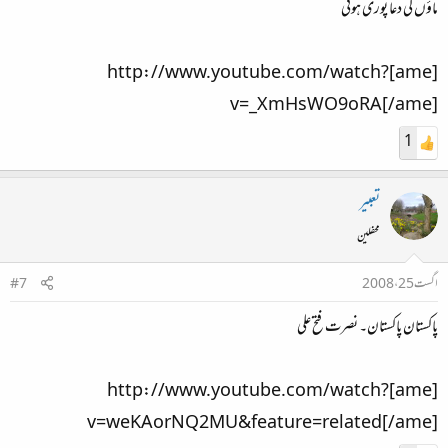
ماؤں کی دعا پوری ہوئی
[ame]http://www.youtube.com/watch?
v=_XmHsWO9oRA[/ame]
1
تعبیر
محفلین
اگست 25، 2008
#7
پاکستان پاکستان۔ نصرت فتح علی
[ame]http://www.youtube.com/watch?
v=weKAorNQ2MU&feature=related[/ame]