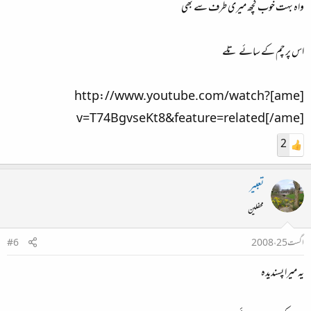
واہ بہت خوب کچھ میری طرف سے بھی
اس پرچم کے سائے تلے
[ame]http://www.youtube.com/watch?
v=T74BgvseKt8&feature=related[/ame]
2
تعبیر
محفلین
اگست 25، 2008
#6
یہ میرا پسندیدہ