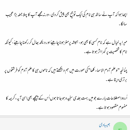
اچھا ہوا کہ آپ نے ساتھ ہی نام کی ایک توجیح بھی پیش کر دی، ورنہ مجھے آپ کا پہلا جملہ بڑا عجیب
سا لگا۔
میرا یہ خیال ہے کہ نام کسی کا بھی ہو، ہمیشہ پرمغز ہونا چاہیئے اور دیکھ بھال کر رکھنا چاہیئے، کیونکہ
نام کا شخصیت پر گہرا اثر ہوتا ہے۔
چنانچہ "و علم آدم الاسماء کلھا" کی صورت میں ہم دیکھتے ہیں کہ ناموں ہی کا علم آدم کو فرشتوں پر
برتری دیتا ہے۔
اُردو اِصطلاحات بارے جو میں بہت جلدی سنجیدہ ہو جاتا ہوں اُس کے پیچھے بھی اِسی آیہء کریمہ کا
مفہوم مقصود ہوتا ہے۔
جیسبادی
ج