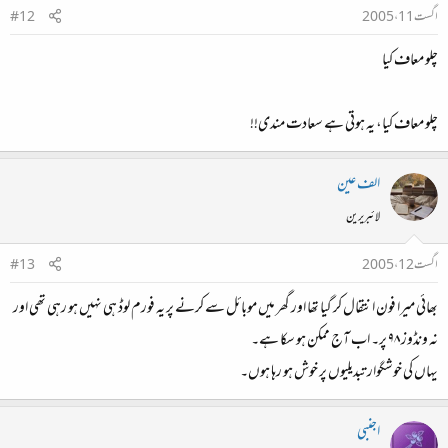
اگست 11، 2005
#12
چلو معاف کیا
چلو معاف کیا، یہ ہوتی ہے سعادت مندی!!
الف عین
لائبریرین
اگست 12، 2005
#13
بھائی میرا فون انتقال کر گیا تھا اور گھر میں موبائل سے کرنے پر یہ فورم لوڈ ہی نہیں ہو رہی تھی اور
نہ ونڈوز ۹۸ پر۔ اب آج ممکن ہو سکا ہے۔
یہاں کی خوشگوار تبدیلیوں پر خوش ہو رہا ہوں۔
اجنبی