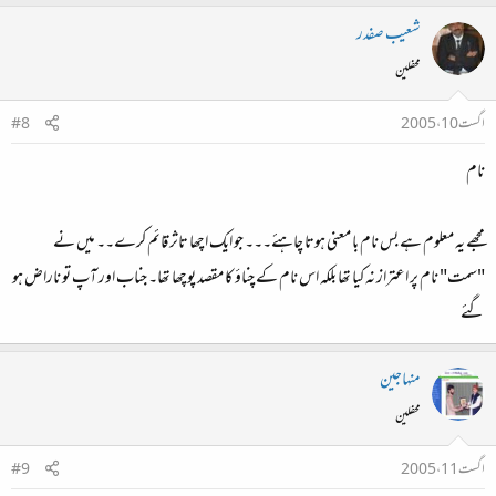
شعیب صفدر
محفلین
اگست 10، 2005
#8
نام
مجھے یہ معلوم ہے بس نام با معنی ہوتا چاہئے۔۔۔ جو ایک اچھا تاثر قائم کرے۔۔ میں نے
"سمت" نام پر اعتراز نہ کیا تھا بلکہ اس نام کے چناؤ کا مقصد پوچھا تھا۔ جناب اور آپ تو ناراض ہو
گئے
منہاجین
محفلین
اگست 11، 2005
#9