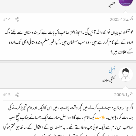
محفلین
اگست 13، 2005
#14
خوشگوار تبدیلیاں تو انشاءاللہ آئیں گی ۔ اعجاز اختر صاحب! کیابات ہے کہ ہندوستان سے جتنے لوگ
اردو کے لیے کام کر رہے ہیں ، وہ سب مسلمان ہیں ۔ کیا غیر مسلم ہندوستانی ابھی تک اردو
کے خلاف ہیں؟
نبیل
تکنیکی معاون
ستمبر 1، 2005
#15
اگرچہ اردو جریدہ سیٹ اپ کرنے میں کچھ وقت پڑا ہے، میں اس کا ایک اور نام تجویز کرنے کی
جسارت کر رہا ہوں۔
علامت
کیسا نام رہے گا؟ دراصل ہمارے ایک ہمسائے جناب شیخ سعید
صاحب اس نام سے ایک ادبی جریدہ نکالتے تھے۔ یہ سلسلہ ان کے انتقال کے ساتھ ہی ختم ہو گیا