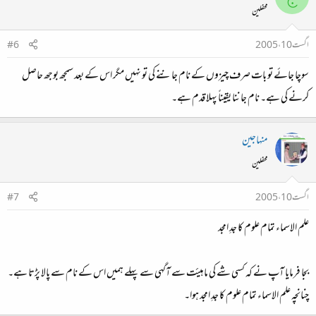
محفلین
اگست 10، 2005
#6
سوچا جائے تو بات صرف چیزوں کے نام جاننے کی تو نہیں مگر اس کے بعد سمجھ بوجھ حاصل
کرنے کی ہے۔ نام جاننا یقیناً پہلا قدم ہے۔
منہاجین
محفلین
اگست 10، 2005
#7
علم الاسماء تمام علوم کا جدِ امجد
بجا فرمایا آپ نے کہ کسی شے کی ماہیئت سے آگہی سے پہلے ہمیں اس کے نام سے پالا پڑتا ہے۔
چنانچہ علم الاسماء تمام علوم کا جدِ امجد ہوا۔