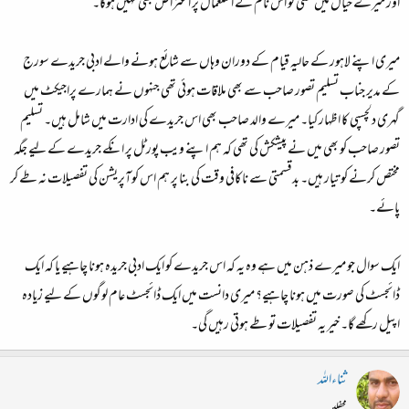
اور میرے خیال میں کسی کو اس نام کے استعمال پر اعتراض بھی نہیں ہوگا۔
میری اپنے لاہور کے حالیہ قیام کے دوران وہاں سے شائع ہونے والے ادبی جریدے سورج
کے مدیر جناب تسلیم تصور صاحب سے بھی ملاقات ہوئی تھی جنہوں نے ہمارے پراجیکٹ میں
گہری دلچسپی کا اظہار کیا۔ میرے والد صاحب بھی اس جریدے کی ادارت میں شامل ہیں۔ تسلیم
تصور صاحب کو بھی میں نے پیشکش کی تھی کہ ہم اپنے ویب پورٹل پر انکے جریدے کے لیے جگہ
مختص کرنے کو تیار ہیں۔ بدقسمتی سے ناکافی وقت کی بنا پر ہم اس کوآپریشن کی تفصیلات نہ طے کر
پائے۔
ایک سوال جو میرے ذہن میں ہے وہ یہ کہ اس جریدے کو ایک ادبی جریدہ ہونا چاہیے یا کہ ایک
ڈائجسٹ کی صورت میں ہونا چاہیے؟ میری دانست میں ایک ڈائجسٹ عام لوگوں کے لیے زیادہ
اپیل رکھے گا۔ خیر یہ تفصیلات تو طے ہوتی رہیں گی۔
ثناءاللہ