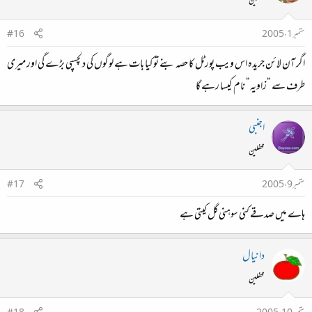
محفلین
ستمبر 1، 2005
#16
اگر آن لائن جریدہ اس ویب پورٹل کا حصہ بنے تو کیا بات ہے لوگوں کی دلچسپی بڑے گی اور میری
طرف سے “زاویہ“ نام کیسا رہے گا
اجنبی
محفلین
ستمبر 9، 2005
#17
ہاے میں صدقے کنی سوہنی گل کیتی ہے
دانیال
محفلین