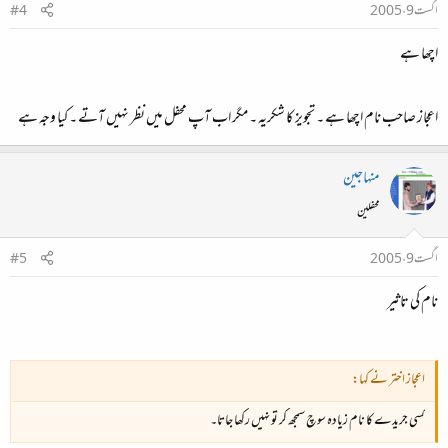
اگست 9، 2005
#4
اچھا ہے
اعجاز صاحب نام اچھا ہے ۔ تجویز کا شکریہ ۔ مگر اب آپ محفل میں نظر نہیں آتے ۔ کیا وجہ ہے
منہاجین
محفلین
اگست 9، 2005
#5
نام کی تاثیر
اعجاز اختر نے کہا:
کسی جریدے کا نام زیادہ سوچ سمجھ کر تو نہیں رکھا جاتا۔