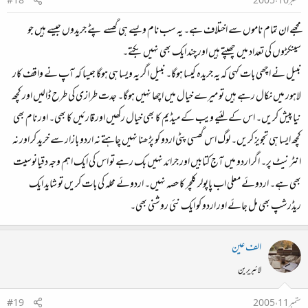
ستمبر 10، 2005
#18
مجھے ان تمام ناموں سے اختلاف ہے۔ یہ سب نام ویسے ہی گھسے پٹے جریدوں جیسے ہیں جو
سینکڑوں کی تعداد میں چھپتے ہیں اور چند ایک بھی نہیں بکتے۔
نبیل نے اچھی بات کہی کہ یہ جریدہ کیسا ہوگا۔ نبیل اگر یہ ویسا ہی ہوگا جیسا کہ آپ نے واقف کار
لاہور میں نکال رہے ہیں تو میرے خیال میں اچھا نہیں ہوگا۔ جدت طرازی کی طرح ڈالیں اور کچھ
نیا پیش کریں۔ اس کے لئیے ویب کے میڈیم کا بھی خیال رکھیں اور قارئیں کا بھی۔ اور نام بھی
کچھ ایسا ہی تجویز کریں۔ لوگ اس گھسی پٹی اردو کو پڑھنا نہیں چاہتے نہ اردو بازار سے خرید کر اور نہ
انٹرنیٹ پر۔ اگر اردو میں آج کتابیں اور جرائد نہیں بک رہے تو اس کی ایک اہم وجہ دقیانوسیت
بھی ہے۔ اردوئے معلی اب پاپولر کلچر کا حصہ نہیں۔ اردوئے محلہ کی بات کریں تو شاید ایک
ریڈرشپ بھی مل جائے اور اردو کو ایک نئی روشنی بھی۔
الف عین
لائبریرین
ستمبر 11، 2005
#19