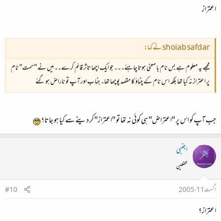
اعتراز
shoiab safdar نے کہا:
مجھے یہ معلوم ہے بس نام با معنی ہوتا چاہئے۔۔۔ جو ایک اچھا تاثر قائم کرے۔۔ میں نے "سمت" نام
پر اعتراز نہ کیا تھا بلکہ اس نام کے چناؤ کا مقصد پوچھا تھا۔ جناب اور آپ تو ناراض ہو گئے
جب آپ کو اس پر "اعتراض" ہی کوئی نہ تھا تو "اعتراز" کر دینے سے کیا ہو جاتا؟
اجنبی
محفلین
اگست 11، 2005
#10
اعتراز؟