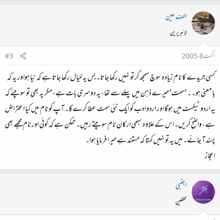
الف عین
لائبریرین
اگست 8، 2005
#3
کسی جریدے کا نام زیادہ سوچ سمجھ کر تو نہیں رکھا جاتا۔ بس یہ خیال رکھا جاتا ہے کہ نیا ہواور یہ کہ
با معنی ہو۔ ۔ 'سمت' میرے ذہن میں پہلے سے تھا، یہ دوسری بات ہے، مگر یہ بھی تو سوچئے کہ
یہ اردو ٹیکسٹ میں ہوگا اور اردو ادب کو ایک نئی سمت عطا کرے گا۔ آپ کو نام میں کیا اعتراض
ہے، واضح کریں۔ اس کے علاوہ سبھی ارکان نام سوچتے رہیں۔ ممکن ہے کہ کوئی اور نام مجھے بھی
پسند آ جائے۔ میں یہ تو نہیں کہتا کہ مستند ہے میرا فرمایا ہوا۔
اعجاز
اجنبی
محفلین