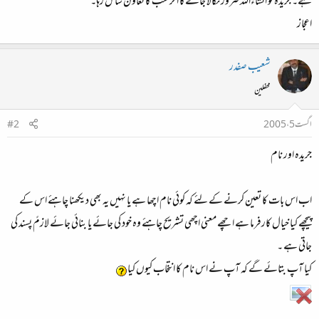
ہے۔ جریدہ تو انشاءاللہ ضرور نکالا جائے گا اگر سب کا تعاون شامل رہا۔
اعجاز
شعیب صفدر
محفلین
اگست 5، 2005
#2
جریدہ اور نام
اب اس بات کا تعین کرنے کے لئے کہ کوئی نام اچھا ہے یا نہیں یہ بھی دیکھنا چاہئے اس کے
پیچھے کیا خیال کارفرما ہے اچھے معنی اچھی تشریح چاہئے وہ خود کی جائے یا بنائی جائے لازمً پسند کی
جاتی ہے ۔
کیا آپ بتائے گے کہ آپ نے اس نام کا انتخاب کیوں کیا