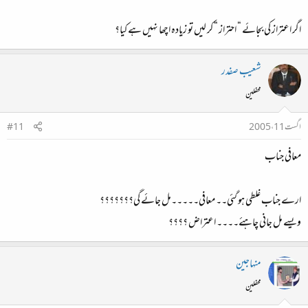
اگر اعتراز کی بجائے “ احتراز “ کر لیں تو زیادہ اچھا نہیں ہے کیا؟
شعیب صفدر
محفلین
اگست 11، 2005
#11
معافی جناب
ارے جناب غلطی ہو گئی۔۔ معافی۔۔۔۔۔مل جائے گی؟؟؟؟؟؟؟
ویسے مل جانی چاہئے۔۔۔۔ اعتراض ؟؟؟؟
منہاجین
محفلین