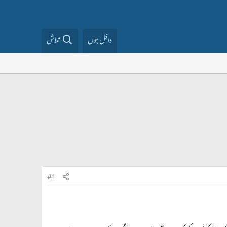
داخل ہوں
تلاش
#1