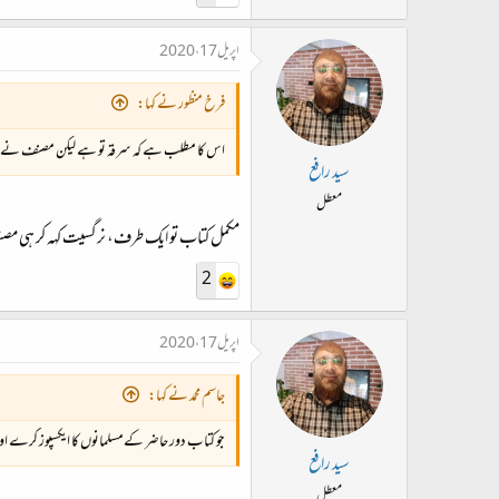
اپریل 17، 2020
فرخ منظور نے کہا:
اس کا مطلب ہے کہ سرقہ تو ہے لیکن مصنف نے 
سید رافع
معطل
مکمل کتاب تو ایک طرف، نرگسیت کہہ کر ہی 
2
اپریل 17، 2020
جاسم محمد نے کہا:
جو کتاب دور حاضر کےمسلمانوں کا ایکسپوز کرے ا
سید رافع
معطل