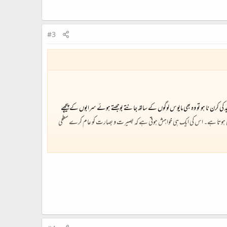
#3
 کی کرن نا ہو تو وہ بھی مایوس لوگوں کے ساتھ جانتے بوجھتے ہوئے سرابوں کے پیچھے
منائی ہوتا ہے۔ اس کی ایک ہی خواہش ہوتی ہے کہ بصیرت و بصارت کو عام کرے سطحی
ائی کہ شمالی علاقوں میں چلنے والی تحریک سے چونکہ بین الاقوامی سامراج یعنی
لاح کا پس منظر بیان کرتے ہوئے بتاتے ہیں کہ قدیم یونان کی دیومالا میں نارسس
پر عاشق ہوگیا۔ وہ رات دِن اپنا عکس پانی میں دیکھتا رہتا۔ پیاس سے نڈھال ہونے کے