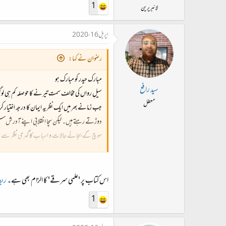
1
لائبریرین
اپریل 16، 2020
رضوان نے کہا:
مبارک حیدر کو مبارک ہو
سید رافع
سیلِ رواں کی مخالف سمت تیرنے کا حوصلہ کم ہی لو
معطل
جب زمانے بھر میں ایک نظریہ ایمان کا درجہ اختیار 
دوڑتے رہتے ہیں۔ لیکن سچا انقلابی اپنے آدرش سست
سوچ کے بجائے حالات و اسباب کا گہری نظر سے مطال
مبارک حیدر بھی کچھ اسی قسم کے انقلابی ہیں اور انک
اقتباسات کچھ یوں ہیں
‘ مبارک حیدر نے وقت کے اہم ترین مسئلے ۔۔۔ دہش
اس کتاب پر 'علمی سرقے' کا الزام بھی ہے۔
ربط
امریکہ پر زد پڑ رہی ہے، اس لئے انقلابی اور عوام د
1
مبارک حیدر کے خیال میں اسطرح کی سوچ ہماری پوری
نام کا ایک خوبصورت ہیرو ہے جو اپنی تعریف سنتے سنت