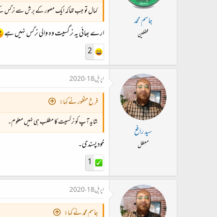
کمال تو جب تھاکہ ایک مصور کے برش سے نرگس کے 
جاسم محمد
ارے بھائی یہ نرگسیت وہ والی نرگس نہیں ہے
محفلین
2
اپریل 18، 2020
فرخ منظور نے کہا:
شاید آپ کو نرگسیت کا مطلب ہی نہیں معلوم۔
سید رافع
خود پسندی۔
معطل
1
اپریل 18، 2020
جاسم محمد نے کہا: