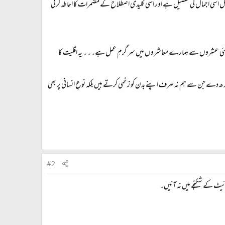
صل اسی اجمال کی تفصیل ہے اور اسی کلیدی اصطلاح کے مضمرات کا احاطہ کرتی
وہ کئی عشروں سے ہمارے معاشروں میں سر گرمِ عمل ہے۔۔۔ یہ اقلیت کا
 باندھ دے جن سے ہم نہ صرف اپنے بدن کو زخمی کرتے ہیں بلکہ نوعِ انسانی پر بھی
#2
ائیٹ کے شکنجے میں نہ آئیں۔