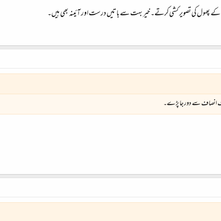
کے پھول کی تصویر کشی کرتے۔ خیر بہت سے باتیں درست اور آئینہ بھی ہیں۔
نف انصاف سے دور جا پڑے۔