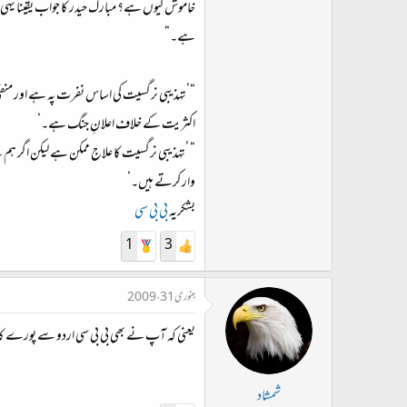
خاموش کیوں ہے؟ مبارک حیدر کا جواب یقیناً یہ
ہے۔“
“’تہذیبی نرگسیت کی اساس نفرت پہ ہے اور منف
اکثریت کے خلاف اعلانِ جنگ ہے۔‘
“ ’تہذیبی نرگسیت کا علاج ممکن ہے لیکن اگر ہم نے
وار کرتے ہیں۔‘
بشکریہ
بی بی سی
1
3
جنوری 31، 2009
یعنی کہ آپ نے بھی بی بی سی اردو سے پورے کا پو
شمشاد