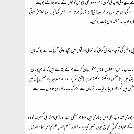
لیے کوئی امید کی کرن نا ہو تو وہ بھی مایوس لوگوں کے ساتھ جانتے بوجھتے
 میں ہاں ملا کر تمغہ امتیاز کا تمنائی ہوتا ہے۔ اس کی ایک ہی خواہش ہوتی
تو یہ سہ آتشہ والی بات ہوگئی۔
ی توجہ مبذول کرائی کہ شمالی علاقوں میں چلنے والی تحریک سے چونکہ بین
ارک حیدر اس اصطلاح کا پس منظر بیان کرتے ہوئے بتاتے ہیں کہ قدیم یونان
ی میں اپنا عکس دیکھتے دیکھتے خود پر عاشق ہوگیا۔ وہ رات دِن اپنا عکس پانی میں
نے عکس میں گُم بھوکا پیاسا ایک روز جان سے گزر گیا۔۔۔ اور دیوتاؤں نے اسے
اور پوری تہذیب بھی اس بیماری میں مبتلا ہو سکتی ہے اور اسی اجتماعی کیفیت کو وہ
خلاف کوئی احتجاج کیوں نہیں کیا جا رہا؟ اور مسلم اُمّہ بالعموم اس تباہ کاری پر