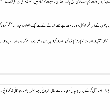
ی ہے کہ اس وقت ہم سب قومی سطح پر ایک تہذیبی نرگسیت کا شکار ہیں۔ مصنف کی زیرِ نظر کتاب درا
ی جذبوں کے اس شجر کا پھل وہ جارحیت ہے جِسے اکسانے کےلئے ایک چھوٹا سا عیّار اور منظم گر
 خود تنقیدی کا راستہ اختیار نہ کیا تو عالمی برادری کو شاید یہ حق حاصل ہوجائے کہ وہ ہمارے یہ ہاتھ
را مراسلہ نقل کر کے یہاں چسپاں کر دیا۔ ارے بھائی شروع کی چند سطریں اور ربط کافی تھا کہ کاپی ر