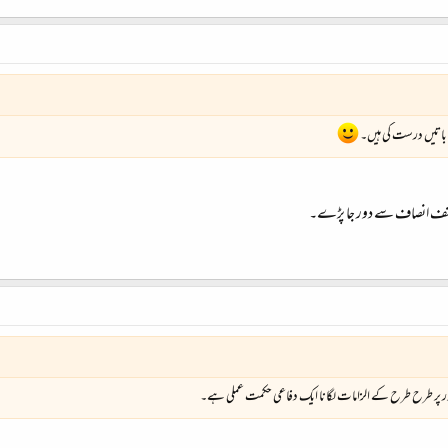
باتیں درست کی ہیں۔
مصنف انصاف سے دور جا پڑے۔
ور پر طرح طرح کے الزامات لگانا ایک دفاعی حکمت عملی ہے۔