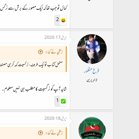
کمال تو جب تھاکہ ایک مصور کے برش سے نرگس 
2
اپریل 17، 2020
زلفی نے کہا:
مکمل کتاب تو ایک طرف، نرگسیت کہہ کر ہی مص
فرخ منظور
لائبریرین
شاید آپ کو نرگسیت کا مطلب ہی نہیں معلوم۔
1
اپریل 18، 2020
زلفی نے کہا: