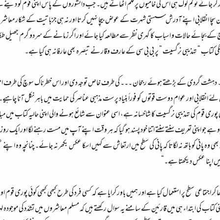
ر کر جائے تو کم لوگ ہی اس کی خامیوں پر قلم اٹھاتے ہیں۔ جب دانشوروں کے پاس اپنی قوم کو دینے کے 
ا انقلابی اپنے آدرش سستی شہرت کے عوض بیچا نہیں کرتا اور نہ ہی جزباتیت کے شکار معاشرے کی ہاں
بجائے حالات و اسباب کا گہری نظر سے مطالعہ کیا جائے اور اگر زمانے کے سردو گرم جھیل طکا ہو 
انکی کتاب “ تہذیبی نرگسیت “ پر بی بی سی کے عارف وقار نے تبصرہ بھی عارفانہ ہی کیا ہے۔
دہشت گردی کے بڑھتے ہوئے رجحان ۔۔۔ کی طرف خاص توجہ دی اور اس خطرناک سوچ کی طرف اہلِ وطن ک
 لئے انقلابی اور عوام دوست قوتوں کو فوراً بنیاد پرست مذہبی عناصر کی حمایت میں باہر نکل آنا چاہیے۔
وری قوم کی تہذیبی نرگسیت کا شاخسانہ ہے، اسی عنوان سے شائع ہونے والی اپنی حالیہ کتاب میں مب
 جو اپنی تعریف سنتے سنتے اتنا خود پسند ہو گیا کہ ہر وقت اپنے آپ میں مست رہنے لگا اور ایک روز پان
وہ پانی کو ہاتھ نہ لگاتا کہ پانی کی سطح میں ارتعاش سے کہیں اسکا عکس بکھر نہ جائے۔ چنانچہ وہ اپ
میں اپنا عکس دیکھتا ہے۔“
کر اجتماعی سطح پر استعمال کیا ہے اور ہمیں باور کرایا ہے کہ کسی فرد کی طرح کبھی کبھی کوئی پوری قوم 
تاب کی ابتداء ہی میں قارئین کے سامنے یہ سوال رکھتے ہیں کہ مسلم معاشروں میں تشدّد کی موجودہ لہر کے 