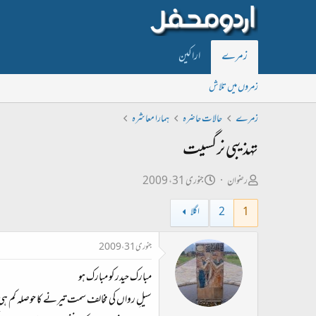
زمرے
اراکین
زمروں میں تلاش
زمرے
حالات حاضرہ
ہمارا معاشرہ
تہذیبی نرگسیت
ص
ت
رضوان
جنوری 31، 2009
ا
ا
1
2
اگلا
ح
ر
ب
ی
جنوری 31، 2009
ل
خ
مبارک حیدر کو مبارک ہو
ڑ
ا
ی
ب
سیلِ رواں کی مخالف سمت تیرنے کا حوصلہ کم ہی