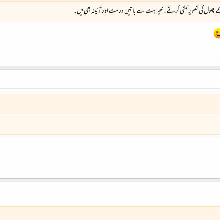
پھول کی تصویر کشی کرتے۔ خیر بہت سے باتیں درست اور آئینہ بھی ہیں۔