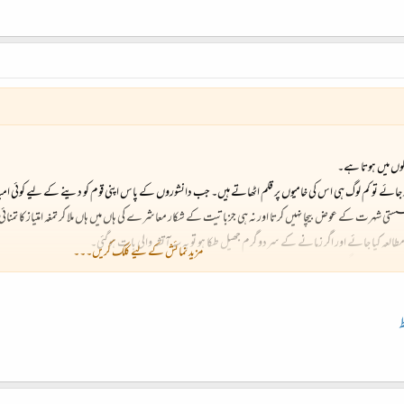
گوں میں ہوتا ہے۔
کر جائے تو کم لوگ ہی اس کی خامیوں پر قلم اٹھاتے ہیں۔ جب دانشوروں کے پاس اپنی قوم کو دینے کے لیے کوئی امید
ی شہرت کے عوض بیچا نہیں کرتا اور نہ ہی جزباتیت کے شکار معاشرے کی ہاں میں ہاں ملا کر تمغہ امتیاز کا ت
عہ کیا جائے اور اگر زمانے کے سردو گرم جھیل طکا ہو تو یہ سہ آتشہ والی بات ہوگئی۔
مزید نمائش کے لیے کلک کریں۔۔۔
ی کتاب “ تہذیبی نرگسیت “ پر بی بی سی کے عارف وقار نے تبصرہ بھی عارفانہ ہی کیا ہے۔
ت گردی کے بڑھتے ہوئے رجحان ۔۔۔ کی طرف خاص توجہ دی اور اس خطرناک سوچ کی طرف اہلِ وطن کی توجہ مبذول کر
وست قوتوں کو فوراً بنیاد پرست مذہبی عناصر کی حمایت میں باہر نکل آنا چاہیے۔
 قوم کی تہذیبی نرگسیت کا شاخسانہ ہے، اسی عنوان سے شائع ہونے والی اپنی حالیہ کتاب میں مبارک حیدر اس اصط
ے اتنا خود پسند ہو گیا کہ ہر وقت اپنے آپ میں مست رہنے لگا اور ایک روز پانی میں اپنا عکس دیکھتے دیکھتے خود 