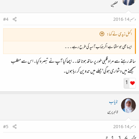
محفلین
دسمبر 14، 2016
#4
اکمل زیدی نے کہا:
ایسا بھی ہو سکتا ہے اگر جناب آسیہ کی طرح رہے ۔ ۔ ۔
ساتھ رہنے سے مراد قلبی طور پر ساتھ ہونا تھا۔۔ اچھا کیا آپ نے تبصرہ کیا۔ اس سے مطلب
سمجھنے میں دشواری ہو گی' جملے میں تدوین کر رہا ہوں۔
1
نایاب
لائبریرین
دسمبر 14، 2016
#5