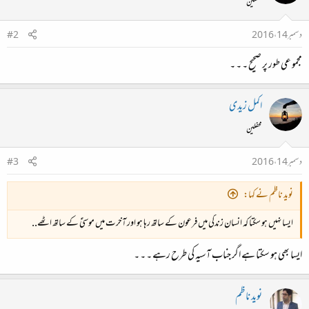
محفلین
دسمبر 14، 2016
#2
مجمو عی طور پر صحیح ۔ ۔ ۔
اکمل زیدی
محفلین
دسمبر 14، 2016
#3
نوید ناظم نے کہا:
ایسا نہیں ہو سکتا کہ انسان زندگی میں فرعون کے ساتھ رہا ہو اور آخرت میں موسیٰؑ کے ساتھ اٹھے..
ایسا بھی ہو سکتا ہے اگر جناب آسیہ کی طرح رہے ۔ ۔ ۔
نوید ناظم