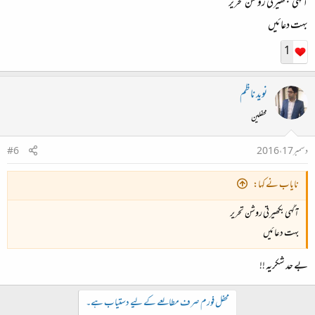
آگہی بکھیرتی روشن تحریر
بہت دعائیں
1
نوید ناظم
محفلین
دسمبر 17، 2016
#6
نایاب نے کہا:
آگہی بکھیرتی روشن تحریر
بہت دعائیں
بے حد شکریہ !!
محفل فورم صرف مطالعے کے لیے دستیاب ہے۔