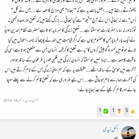
کو غیر نہیں کرتے...کمزور آدمی جلد تعلق بناتا ہے اور جلدی توڑ دیتا ہے... لوگ' لوگوں کو
چھوڑتے رہتے ہیں...اصل بات یہ ہے کہ" نبھانا" بھی مزاج کا حصہ ہے ...جس نے کل "
اُس" سے نہ نبھائی اس نے آج "تجھ" سے کیا نبھانی...بزرگ کہتے ہیں کہ تعلق اور وعدہ کبھی نہ
توڑنا ورنہ سارا سفرغارت ہو سکتا ہے...تعلق زندگی کا سرمایہ ہوتا ہے' حضرت نظام الدین اولیاؒ
نے ایک بار فرمایا جس کا مفہوم یوں ہے کہ اگر قیامت میں اللہ نے پوچھا کہ نامہء اعمال میں کیا
لائے ہو تو میں خسرو ؒ کو پیش کروں گا' یہ ہے تعلق کا کرشمہ. انسان جس سے متعلق ہوتا ہے اسی کی
عاقبت کا حصہ ہے...ایسا نہیں ہو سکتا کہ انسان زندگی میں قلبی طور پر فرعون کے ساتھ ہو اور
آخرت میں موسیٰؑ کے ساتھ اٹھے...حقیقت یہ ہے کہ ہم اپنی زندگی جس کے نام کرتے ہیں اس
کی آخرت ہمارے نام ہو جاتی ہے. ..اس لیے ضروری ہے کہ تعلق قائم کرنے سے پہلے سوچا
جائے اور قائم کر لینے کے بعد نبھایا جائے!
آخری تدوین:
دسمبر 14، 2016
1
1
5
اکمل زیدی