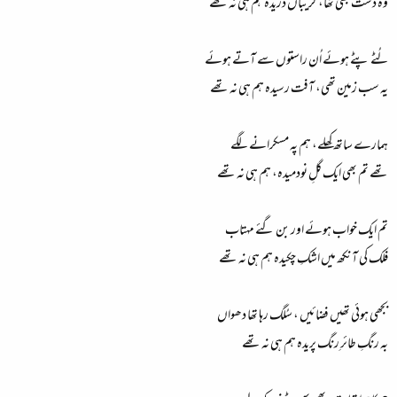
وہ دشت بھی تھا، گریباں دریدہ ہم ہی نہ تھے
لُٹے پٹے ہوئے اُن راستوں سے آتے ہوئے
یہ سب زمین تھی، آفت رسیدہ ہم ہی نہ تھے
ہمارے ساتھ کِھلے، ہم پہ مسکرانے لگے
تھے تم بھی ایک گلِ نودمیدہ، ہم ہی نہ تھے
تم ایک خواب ہوئے اور بن گئے مہتاب
فلک کی آنکھ میں اشکِ چکیدہ ہم ہی نہ تھے
بجھی ہوئی تھیں فضائیں ، سُلگ رہا تھا دھواں
بہ رنگِ طائرِ رنگ پریدہ ہم ہی نہ تھے