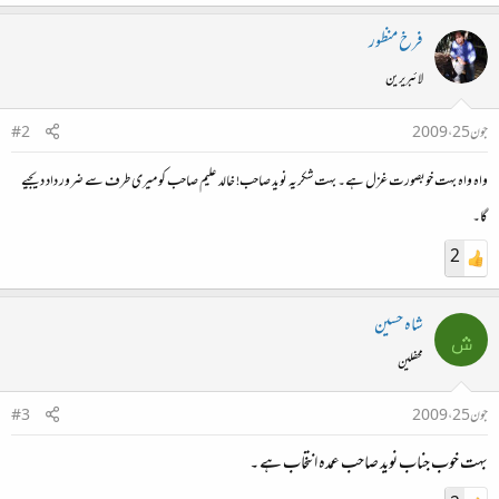
فرخ منظور
لائبریرین
جون 25، 2009
#2
واہ واہ بہت خوبصورت غزل ہے۔ بہت شکریہ نوید صاحب! خالد علیم صاحب کو میری طرف سے ضرور داد دیجیے
گا۔
2
شاہ حسین
ش
محفلین
جون 25، 2009
#3
بہت خوب جناب نوید صاحب عمدہ انتخاب ہے ۔