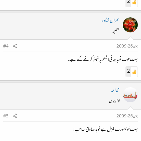
2
عمران شناور
محفلین
جون 26، 2009
#4
بہت خوب نوید بھائی! شکریہ شیئر کرنے کے لیے۔
2
محمداحمد
لائبریرین
جون 26، 2009
#5
بہت خوبصورت غزل ہے نوید صادق صاحب!