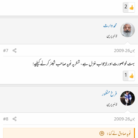
2
محمد وارث
لائبریرین
جون 26، 2009
#7
بہت خوبصورت اور لاجواب غزل ہے، شکریہ نوید صاحب شیئر کرنے کیلیے!
1
فرخ منظور
لائبریرین
جون 26، 2009
#8
نوید صادق نے کہا: