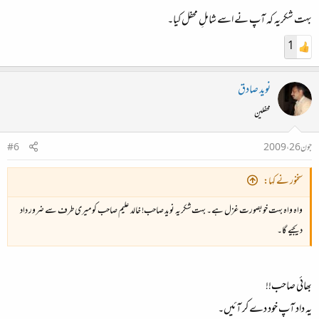
بہت شکریہ کہ آپ نے اسے شاملِ محفل کیا۔
1
نوید صادق
محفلین
جون 26، 2009
#6
سخنور نے کہا:
واہ واہ بہت خوبصورت غزل ہے۔ بہت شکریہ نوید صاحب! خالد علیم صاحب کو میری طرف سے ضرور داد
دیجیے گا۔
بھائی صاحب!!
یہ داد آپ خود دے کر آئیں۔