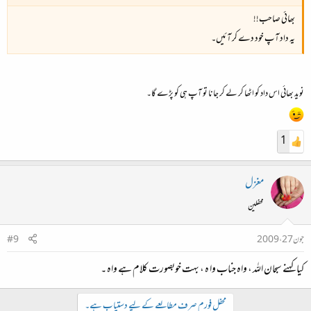
بھائی صاحب!!
یہ داد آپ خود دے کر آئیں۔
نوید بھائی اس داد کو اٹھا کر لے کر جانا تو آپ ہی کو پڑے گا۔
1
مغزل
محفلین
جون 27، 2009
#9
کیا کہنے سبحان اللہ ، واہ جناب وا ہ ، بہت خوبصورت کلام ہے واہ ۔
محفل فورم صرف مطالعے کے لیے دستیاب ہے۔