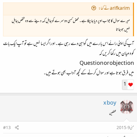
arifkarim نے کہا:
میرے سوال کا جواب اوپر دیا جا چکا ہے۔ محض کسی دوسرے کو جاہل کہہ دینے سے وہ شخص جاہل
نہیں ہو جاتا
آپ کی اپنی رائے اس بارے میں گواہی دے رہی ہے۔ اور اگر ایسا نہیں ہے تو آپ ایک بات
کو دھیان میں رکھا کریں کہ
Question or objection
میں فرق ہوتا ہے اور سوال کرنے کے کچھ آداب بھی ہوتے ہیں۔
1
x boy
محفلین
مئی 9، 2015
#13