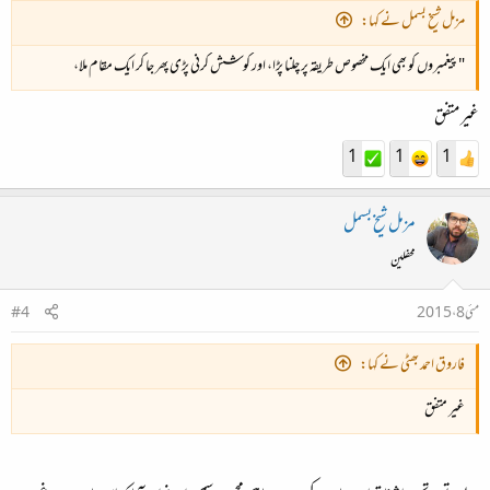
مزمل شیخ بسمل نے کہا:
"پیغمبروں کو بھی ایک مخصوص طریقہ پر چلنا پڑا، اور کوشش کرنی پڑی پھر جا کر ایک مقام ملا،
غیر متفق
1
1
1
مزمل شیخ بسمل
محفلین
مئی 8، 2015
#4
فاروق احمد بھٹی نے کہا:
غیر متفق