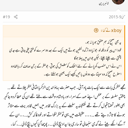
لائبریرین
مئی 9، 2015
#19
x boy نے کہا:
یہ بھی صحیح کہ ہم متفق ہو یا نہ ہو۔
خود اس پیر کو دیکھ لو، جو زیادہ تر گدہ نشین ہوتے ہیں ایک کے بعد دوسرے کو ملتی چلی جاتی ہے جدی
پشتی سے چلتے چلتے، لیکن جو ان میں پہلا ہوگا
اس نے اس منصب کو پانے کے لئے انتھک کوشش کی ہوتی، جو لنگر کے برتن صاف کررہا تھا وہ
اسطرح صحیح کہ وہ سوچتا ہے دونوں باتیں کیسے ایک جیسی ہوسکتے ہے۔
مجھے لنگر کی بات سے ایک بات یاد آئی۔ جب حضرت بہاؤ الدین الزکریا ملتانی لنگر چلاتے تھے ..
چشتیہ سلسلہ کے برعکس اپنے عہد کے امراء اور بادشاہ ِ وقت سے۔ملتے تھے ان کی عطا کردہ جاگیر
بھی بطور تحفتا قبول کرتے تھے نقشبندیہ سلسلے کے یہ بزرگ ظاہر میں ہمیں ظاہریت سے متاثر
ہونے کا تاثر دیتے تھے ..۔۔۔ حقیقت میں یہی تو لنگر لگواتے اور خود فاکہ کش ..۔۔ ان کے
آگے انکے بیٹے نے گدی سنبھالی تو ساری جائیداد بیچ ڈالی ..۔پوچھا گیا کیوں بیچ ڈالی ..۔ کہا۔