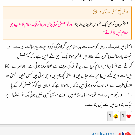
مزمل شیخ بسمل نے کہا:
"پیغمبروں کو بھی ایک مخصوص طریقہ پر چلنا پڑا، ا
ور کوشش کرنی پڑی پھر جا کر ایک مقام ملا، ایسے ہی
مقام نہیں ملا کرتے
"
اصل میں اللہ نے بندوں کو سب سے بلند مقام پر اگر فائز کیا تو وہ نبوت یا رسالت ہی ہے۔ اور
نبوت یا رسالت یا تحریر کے الفاظ میں پیغمبر ہونا ایک کسبی شے نہیں ہے۔ کہ کوشش
کرنےسے انسان اس مقام کو پا لے۔ یہ تو اللہ کی طرف سے عطا کردہ ہوتی ہے۔ دوسرے الفاظ
میں اسے وہبی کہتے ہیں( میرے خیال میں)۔ یعنی کچھ چیزیں وہبی ہوتی ہیں کسبی نہیں۔ یعنی وہ
اللہ کی طرف سے عنایئت کردہ ہوتی ہیں نہ کہ ایسا ہوتا ہے کہ انسان ان کو کوشش کر کے پا
لے۔ اور نبوت یا رسالت تو بہت بلند مقام ہیں۔ ولایت بھی کسبی نہیں ہوتی بلکہ اللہ تعالی اپنے
نیک بندوں میں سے چن لیتا ہے۔
1
1
arifkarim