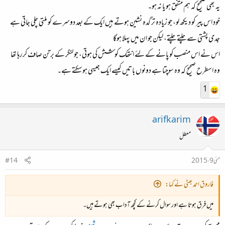
یہ بھی صحیح کہ ہم متفق ہو یا نہ ہو۔
خود اس پیر کو دیکھ لو، جو زیادہ تر گدہ نشین ہوتے ہیں ایک کے بعد دوسرے کو ملتی چلی جاتی ہے
جدی پشتی سے چلتے چلتے، لیکن جو ان میں پہلا ہوگا
اس نے اس منصب کو پانے کے لئے انتھک کوشش کی ہوتی، جو لنگر کے برتن صاف کررہا تھا
وہ اسطرح صحیح کہ وہ سوچتا ہے دونوں باتیں کیسے ایک جیسی ہوسکتے ہے۔
1
arifkarim
معطل
مئی 9، 2015
#14
فاروق احمد بھٹی نے کہا:
میں فرق ہوتا ہے اور سوال کرنے کے کچھ آداب بھی ہوتے ہیں۔