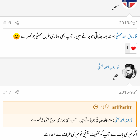
معطل
مئی 9، 2015
#16
فاروق احمد بھٹی
بہت جلد جذباتی ہو جاتے ہیں۔ آپ بھی ہماری طرح بھٹی جو ٹھہرے
1
فاروق احمد بھٹی
محفلین
مئی 9، 2015
#17
arifkarim نے کہا:
فاروق احمد بھٹی
بہت جلد جذباتی ہو جاتے ہیں۔ آپ بھی ہماری طرح بھٹی جو ٹھہرے
اگر میری بات سے آپ کو تکلیف پہنچی تو میری طرف سے معذرت