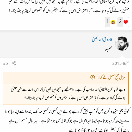
ویسے تو یہ تحریر اشفاق احمد صاحب کی ہے۔ تاہم مجھے یہ سمجھ میں نہیں آیا کہ اس بات سے غیر
متفق ہونے کی کیا وجہ ہے۔ آیا اعتراض اس پر ہے کہ پیغمبروں کو مخصوص طریقہ پر چلنا پڑا۔؟
1
2
فاروق احمد بھٹی
محفلین
مئی 8، 2015
#5
مزمل شیخ بسمل نے کہا:
ویسے تو یہ تحریر اشفاق احمد صاحب کی ہے۔ تاہم مجھے یہ سمجھ میں نہیں آیا کہ اس بات سے غیر متفق
ہونے کی کیا وجہ ہے۔ آیا اعتراض اس پر ہے کہ پیغمبروں کو مخصوص طریقہ پر چلنا پڑا۔؟
کوئی بھی سنجیدہ تحریر جس کو آپ پیش کر رہے ہوتے ہیں کسی نہ کسی حد تک بندہ اسے اپنا رہا ہوتا
ہے یا پسند کر رہا ہوتا ہےایسا میرا خیال ہے جو کہ غلط بھی ہو سکتا ہے۔ بہر حال مبہم اس لیے
بات کی کہ بعض اوقات اشارہ ہی کافی ہوتا ہے