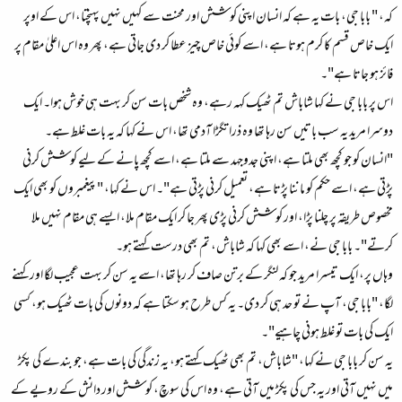
کہ، " بابا جی، بات یہ ہے کہ انسان اپنی کوشش اور محنت سے کہیں نہیں پہنچتا، اس کے اوپر
ایک خاص قسم کا کرم ہوتا ہے، اسے کوئی خاص چیز عطا کر دی جاتی ہے، پھر وہ اس اعلیٰ مقام پر
فائز ہو جاتا ہے"۔
اس پر بابا جی نے کہا شاباش تم ٹھیک کہہ رہے، وہ شخص بات سن کر بہت ہی خوش ہوا۔ ایک
دوسرا مرید یہ سب باتیں سن رہا تھا وہ ذرا تگڑا آدمی تھا، اس نے کہا کہ یہ بات غلط ہے۔
"انسان کو جو کچھ بھی ملتا ہے، اپنی جدوجہد سے ملتا ہے، اسے کچھ پانے کے لیے کوشش کرنی
پڑتی ہے، اسے حکم کو ماننا پڑتا ہے، تعمیل کرنی پڑتی ہے"۔ اس نے کہا، "پیغمبروں کو بھی ایک
مخصوص طریقہ پر چلنا پڑا، اور کوشش کرنی پڑی پھر جا کر ایک مقام ملا، ایسے ہی مقام نہیں ملا
کرتے"۔ بابا جی نے، اسے بھی کہا کہ شاباش، تم بھی درست کہتے ہو۔
وہاں پر، ایک تیسرا مرید جو کہ لنگر کے برتن صاف کر رہا تھا، اسے یہ سن کر بہت عجیب لگا اور کہنے
لگا، "بابا جی، آپ نے تو حد ہی کر دی۔ یہ کس طرح ہو سکتا ہے کہ دونوں کی بات ٹھیک ہو، کسی
ایک کی بات تو غلط ہونی چاہیے"۔
یہ سن کر بابا جی نے کہا، "شاباش، تم بھی ٹھیک کہتے ہو، یہ زندگی کی بات ہے، جو بندے کی پکڑ
میں نہیں آتی اور یہ جس کی پکڑ میں آتی ہے، وہ اس کی سوچ، کوشش اور دانش کے رویے کے