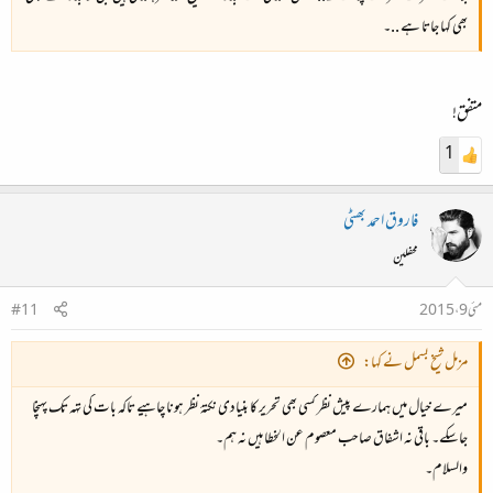
بھی کہا جاتا ہے ..۔
متفق!
1
فاروق احمد بھٹی
محفلین
مئی 9، 2015
#11
مزمل شیخ بسمل نے کہا:
میرے خیال میں ہمارے پیش نظر کسی بھی تحریر کا بنیادی نکتۂ نظر ہونا چاہیے تاکہ بات کی تہہ تک پہنچا
جاسکے۔ باقی نہ اشفاق صاحب معصوم عن الخطا ہیں نہ ہم۔
والسلام۔