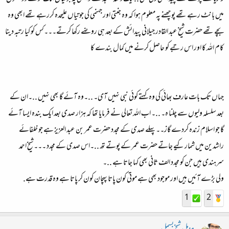
میں بانٹ رہے تھے پوچھنے پہ معلوم ہوا کہ وہ جنتی اور جہنمی کی جوتیاں علیحدہ کررہے تھے ابھی وہ
بچے تھے حضرت شیخ عبد القادر جیلانی پیدائش کے بعد ہی روضے رکھا کرتے۔۔۔کس کو کیا رتبہ دینا
کام اللہ کا اور اس رتبے کو حاصل کرنے میں کمال بندے کا
جہاں تک بات عارف بھائی کی وہ کہتے کوئی نبی نہیں آی۔ ..۔وہ آئے گا بھی نہیں ..۔ان کے
بعد سلسلہ ولیوں سے چلنا ہ۔ ..۔ اب اللہ تعالی نے فرمایا تھا کہ ہزار صدی بعد ایک بندہ ایسا آئے
گا جو اسلام زندہ کردے گاز۔۔پہلے صدی کے مجدد حضرت عمر بن عبد العزیز ہے جو خلفائے
راشدین میں شمار کیے جاتے حضرت عمر کے پوتے تھ ..۔اس صدی کے مجدد ۔۔۔شیخ احمد
سرہندی ہیں جن کو مجدد الف ثانی بھی کہا جاتا ہے ..۔
ولی بڑے آئیں ہیں اور موجود بھی ہے موتی کون پاتا پہچان کون کر پاتا ہے وہ قدرت ہے.
1
2