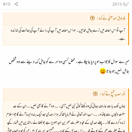
مئی 9، 2015
#10
فاروق احمد بھٹی نے کہا:
آپ تو اس معاملہ میں نرے جاہل محذ ہیں ۔ سو اس معاملہ میں آپ کی رائے آپ کی جہالت کی نمائندہ
ہے۔
میرے سوال کا جواب اوپر دیا جا چکا ہے۔ محض کسی دوسرے کو جاہل کہہ دینے سے وہ شخص
جاہل نہیں ہو جاتا
نور سعدیہ شیخ نے کہا:
جہاں تک بات عارف بھائی کی وہ کہتے کوئی نبی نہیں آی۔ ..۔وہ آئے گا بھی نہیں ..۔ان کے بعد
سلسلہ ولیوں سے چلنا ہ۔ ..۔ اب اللہ تعالی نے فرمایا تھا کہ ہزار صدی بعد ایک بندہ ایسا آئے گا جو اسلام
زندہ کردے گاز۔۔پہلے صدی کے مجدد حضرت عمر بن عبد العزیز ہے جو خلفائے راشدین میں شمار کیے
جاتے حضرت عمر کے پوتے تھ ..۔اس صدی کے مجدد ۔۔۔شیخ احمد سرہندی ہیں جن کو مجدد الف ثانی