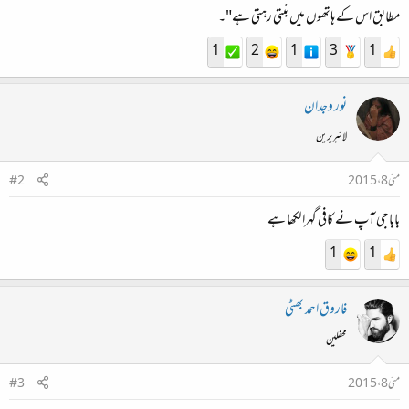
مطابق اس کے ہاتھوں میں بنتی رہتی ہے"۔
1
2
1
3
1
نور وجدان
لائبریرین
مئی 8، 2015
#2
باباجی آپ نے کافی گہرا لکھا ہے
1
1
فاروق احمد بھٹی
محفلین
مئی 8، 2015
#3