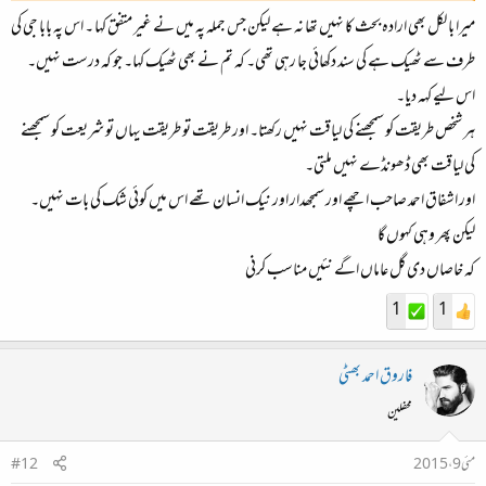
میرا با لکل بھی ارادہ بحث کا نہیں تھا نہ ہے لیکن جس جملہ پہ میں نے غیر متفق کہا ۔ اس پہ بابا جی کی
طرف سے ٹھیک ہے کی سند دکھائی جا رہی تھی۔ کہ تم نے بھی ٹھیک کہا۔ جو کہ درست نہیں۔
اس لیے کہہ دیا۔
ہر شخص طریقت کو سمجھنے کی لیاقت نہیں رکھتا۔ اور طریقت تو طریقت یہاں تو شریعت کو سمجھنے
کی لیاقت بھی ڈھونڈے نہیں ملتی۔
اور اشفاق احمد صاحب اچھے اور سمجھدار اور نیک انسان تھے اس میں کوئی شک کی بات نہیں۔
لیکن پھر وہی کہوں گا
کہ خاصاں دی گل عاماں اگے نئیں مناسب کرنی
1
1
فاروق احمد بھٹی
محفلین
مئی 9، 2015
#12