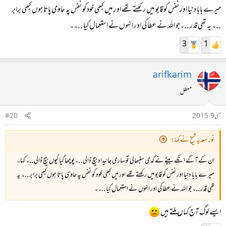
میرے بابا دنیا اور نفس کو قابو میں رکھتے تھے اور میں کبھی خود کو نفس پہ حاوی پاتا ہوں کبھی برابر
..۔ یہ تھی قدر ..۔جو اللہ نے عطا کی اور انہوں نے استعمال کیا ..۔۔
3
1
arifkarim
معطل
مئی 9، 2015
#20
نور سعدیہ شیخ نے کہا:
ان کے آگے انکے بیٹے نے گدی سنبھالی تو ساری جائیداد بیچ ڈالی ..۔پوچھا گیا کیوں بیچ ڈالی ..۔ کہا۔
میرے بابا دنیا اور نفس کو قابو میں رکھتے تھے اور میں کبھی خود کو نفس پہ حاوی پاتا ہوں کبھی برابر ..۔ یہ
تھی قدر ..۔جو اللہ نے عطا کی اور انہوں نے استعمال کیا ..۔۔
ایسے لوگ آج کہاں ملتے ہیں