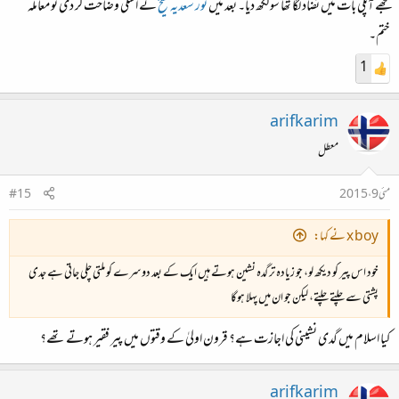
مجھے آپکی بات میں تضاد لگا تھا سو لکھ دیا۔ بعد میں
نور سعدیہ شیخ
نے اسکی وضاحت کر دی تو معاملہ
ختم۔
1
arifkarim
معطل
مئی 9، 2015
#15
x boy نے کہا:
خود اس پیر کو دیکھ لو، جو زیادہ تر گدہ نشین ہوتے ہیں ایک کے بعد دوسرے کو ملتی چلی جاتی ہے جدی
پشتی سے چلتے چلتے، لیکن جو ان میں پہلا ہوگا
کیا اسلام میں گدی نشینی کی اجازت ہے؟ قرون اولیٰ کے وقتوں میں پیر فقیر ہوتے تھے؟
arifkarim