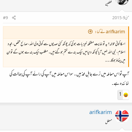
محفلین
مئی 9، 2015
#9
arifkarim نے کہا:
اسکا کوئی حوالہ؟ یہ تو نہایت مضحکہ خیز بات ہو گی کہ چونکہ کئی صدیوں سے کوئی ولی اللہ، صالح شخص، مجدد
اسلام، نبی اللہ نہیں آیا کیونکہ دنیا میں نیک بندے ختم ہوگئے ہیں۔ مطلب نیک بندے ہوں گے تو ان
میں چناؤ ہوگا۔۔۔
آپ تو اس معاملہ میں نرے جاہل محذ ہیں ۔ سو اس معاملہ میں آپ کی رائے آپ کی جہالت کی
نمائندہ ہے۔
1
arifkarim
معطل