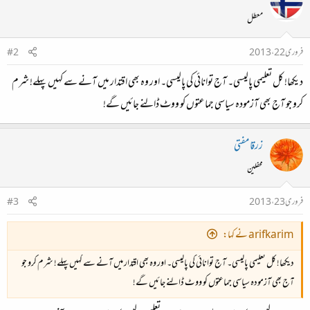
معطل
فروری 22، 2013
#2
دیکھا! کل تعلیمی پالیسی۔ آج توانائی کی پالیسی۔ اور وہ بھی اقتدار میں آنے سے کہیں پہلے! شرم
کرو جو آج بھی آزمودہ سیاسی جماعتوں کو ووٹ ڈالنے جائیں گے!
زرقا مفتی
محفلین
فروری 23، 2013
#3
arifkarim نے کہا:
دیکھا! کل تعلیمی پالیسی۔ آج توانائی کی پالیسی۔ اور وہ بھی اقتدار میں آنے سے کہیں پہلے! شرم کرو جو
آج بھی آزمودہ سیاسی جماعتوں کو ووٹ ڈالنے جائیں گے!