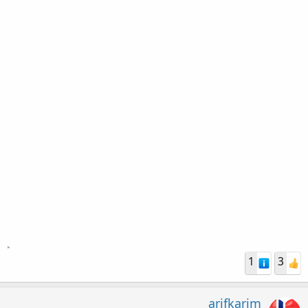
1
3
arifkarim