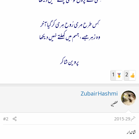
تِتلی کے پَروں کو کبھی چھلتے نہیں دیکھا
کِس طرح مِری رُوح ہری کر گیا آخر
وہ زہر جسے، جسم میں کِھلتے نہیں دیکھا
پروین شاکر
1
2
Zubair Hashmi
محفلین
ستمبر 29، 2015
#2
شاندار