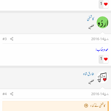
1
کاشفی
محفلین
مارچ 14، 2016
#3
عمدہ جناب!
1
طارق شاہ
محفلین
مارچ 14، 2016
#4
کاشفی نے کہا: