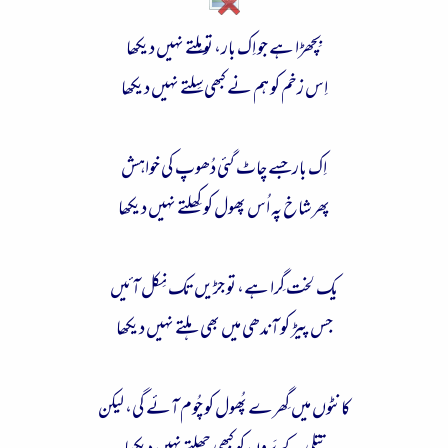
ء
بِچھڑا ہے جو اِک بار، تو مِلتے نہیں دیکھا
اِس زخم کو ہم نے کبھی سِلتے نہیں دیکھا
اِک بار جسے چاٹ گئی دُھوپ کی خواہش
پھر شاخ پہ اُس پھول کو کِھلتے نہیں دیکھا
یک لخت گِرا ہے، تو جڑیں تک نِکل آئیں
جس پیڑ کو آندھی میں بھی ہلتے نہیں دیکھا
کانٹوں میں گِھرے پُھول کو چُوم آئے گی، لیکن