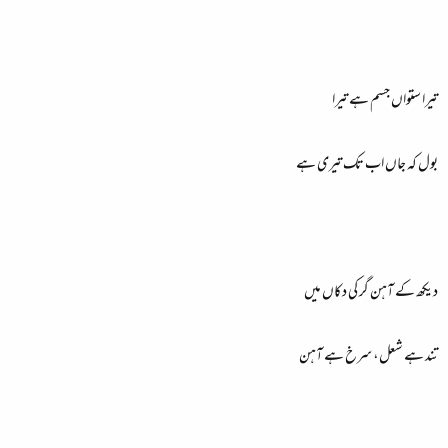
تیرا ستواں جسم ہے تیرا
بول کہ جاں اب تک تیری ہے
دیکھ کے آہن گر کی دکاں میں
تند ہے شعل، سرخ ہے آہن