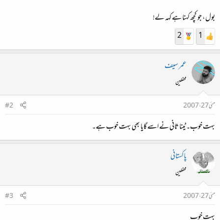
بول، جو کچھ کہنا ہے کہہ لے!
2
1
عمر سیف
محفلین
مئی 27، 2007
#2
بہت خوب۔ ٹینا ثانی نے اسے گایا بھی بہت خوب ہے۔
پاکستانی
محفلین
مئی 27، 2007
#3
بہت خوب