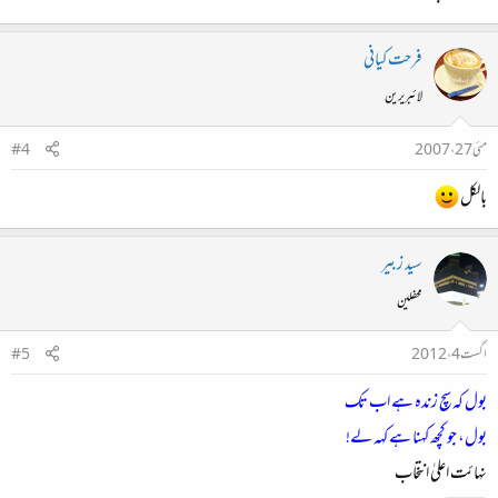
فرحت کیانی
لائبریرین
مئی 27، 2007
#4
بالکل
سید زبیر
محفلین
اگست 4، 2012
#5
بول کہ سچ زندہ ہے اب تک​
بول، جو کچھ کہنا ہے کہہ لے!​
نہائت اعلیٰ انتخاب​