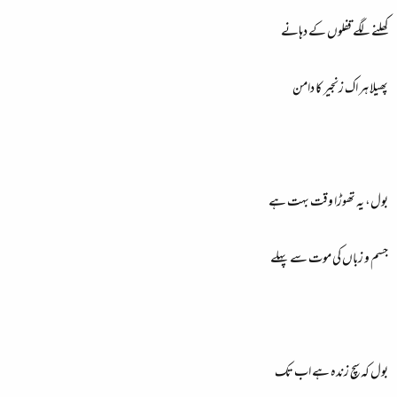
کھلنے لگے قفلوں کے دہانے
پھیلا ہر اک زنجیر کا دامن
بول، یہ تھوڑا وقت بہت ہے
جسم و زباں کی موت سے پہلے
بول کہ سچ زندہ ہے اب تک