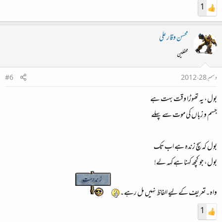
1
محسن وقار علی
محفلین
دسمبر 28، 2012
#6
بول، یہ تھوڑا وقت بہت ہے
جسم و زباں کی موت سے پہلے
بول کہ سچ زندہ ہے اب تک
بول، جو کچھ کہنا ہے کہہ لے!
واہ۔تعریف کے لیے الفاظ نہیں مل رہے۔
1