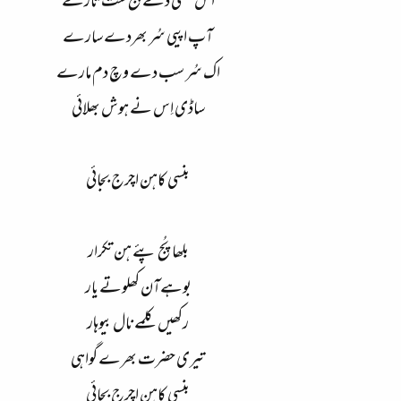
اس بنسی دے پنج ست تارے
آپ اپیی سُر بھردے سارے
اک سُر سب دے وچ دم مارے
ساڈی اِس نے ہوش بھلائی
بنسی کاہن اچرج بجائی
بلھا پُج پئے ہن تکرار
بوہےآن کھلوتے یار
رکھیں کلمے نال بیوہار
تیری حضرت بھرے گواہی
بنسی کاہن اچرج بجائی