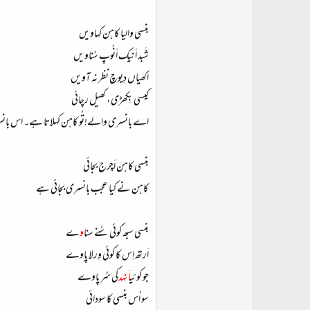
بنسی والیا کاہن کہاویں
شَبد اَنیک اَنُوپ سُناویں
اکھیاں دِیوچ نظر نہ آویں
کیسی بِکھڑی، کھیل رچائی
اے بانسری والے!تُو کاہن کہلاتا ہے۔ اس بانس
بنسی کاہن اَچرج بجائی
کاہن نے کیا عجب بانسری بجائی ہے
بنسی سبھ کوئی سُنے سنا
و
ے
اَرتھ اِس کا کوئی وِرلا پاوے
جو کوئی
اَنہد
کی سُر پاوے
سو اُس بنسی کا سودائی