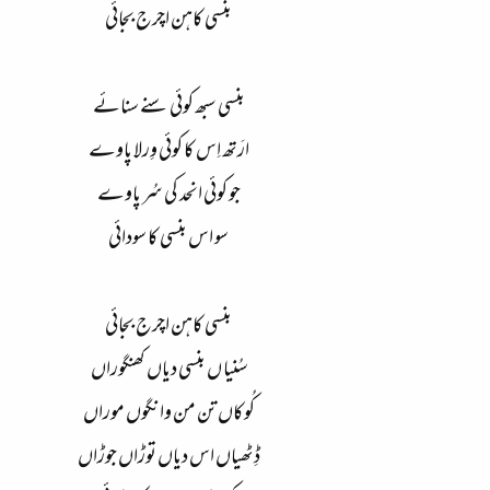
بنسی کاہن اچرج بجائی
بنسی سبھ کوئی سنے سنائے
ارَتھ اِس کا کوئی وِرلا پاوے
جو کوئی انحد کی سُر پاوے
سو اس بنسی کا سودائی
بنسی کاہن اچرج بجائی
سُنیا ں بنسی دیاں کھنگوراں
کُوکاں تن من وانگوں موراں
ڈِٹھیاں اس دیاں توڑاں جوڑاں