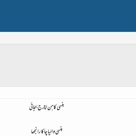
بنسی کاہن اچرج بجائی
بنسی والیا چاکا رانجھا