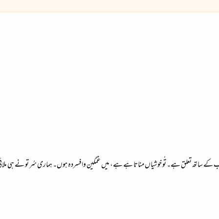
ب کے ساتھ تعلق ہے۔ تُو خوشیاں مناتا ہے ہے، میں غمگین وافسردہ ہوں۔ ہماری سُر تو نے ہی ملا