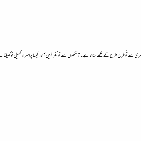
ری سے تُو طرح طرح کے نغمے سناتا ہے۔ آنکھوں سے تو نظرنہیں آتا،کیسا پراسرار کھیل توکھیلتا 