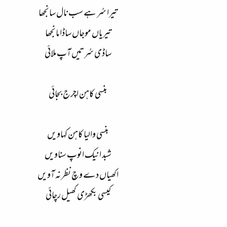
تیرا سُر ہے سب نال سانجھا
تیریاں موجاں ساڈا مانجھا
ساڈی سُر تیں آپ ملائی
بنسی کاہن اچرج بجائی
بنسی والیا کاہن کہاویں
شبد انیک انوپ سناویں
اکھیاں دے وچ نظر نہ آویں
کیسی بکھڑی کھیل رچائی