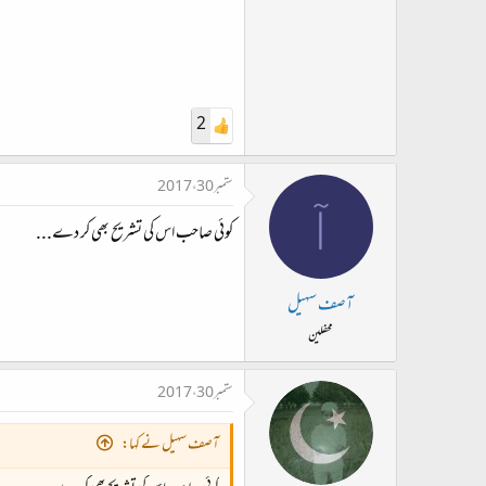
2
ستمبر 30، 2017
آ
کوئی صاحب اس کی تشریح بھی کر دے...
آصف سہیل
محفلین
ستمبر 30، 2017
آصف سہیل نے کہا: