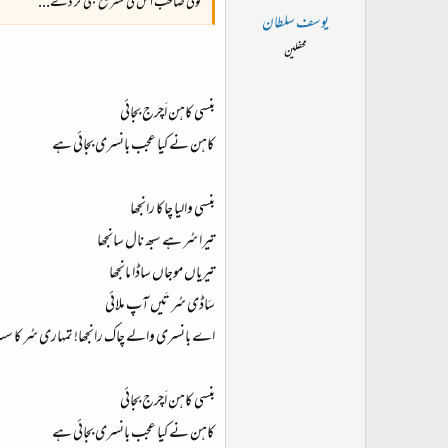
کوئی صاحب اس کی تشریح بھی کر دے...
یوسف سلطان
محفلین
بنسی کاہن اَچرج بجائی
کاہن نے کیا عجب بانسری بجائی ہے
بنسی والیا چاکا رانجھا
تیرا سُر ہے سبھ نال سانجھا
تیریاں موجاں ساڈا مانجھا
سَاڈی سُر تَیں آپ ملائی
اے بانسری والے چاک رانجھا! تمہاری سُر کا س
بنسی کاہن اَچرج بجائی​
کاہن نے کیا عجب بانسری بجائی ہے