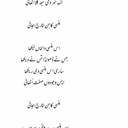
اک سُر دی سبھ کلا اٹھائی
بنسی کاہن اچرج بجائی
اس بنسی دا لمّاں لیکھا
جس نے ڈھونڈا تس نے دیکھا
ساری اس بنسی دی ریکھا
ایس وجودوں صفت اُٹھائی
بنسی کاہن اچرج بجائی