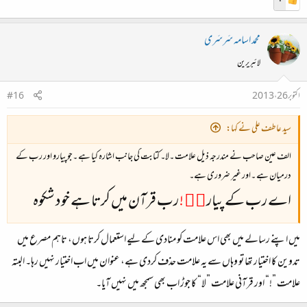
محمد اسامہ سَرسَری
لائبریرین
اکتوبر 26، 2013
#16
سید عاطف علی نے کہا:
الف عین صاحب نے مندرجہ ذیل علامت ۔لا۔ کتابت کی جانب اشارہ کیا ہے ۔جو پیارو اور رب کے
درمیان ہے ۔اور غیر ضروری ہے۔
اے رب کے پیار
وۙ !
رب قرآن میں کرتا ہے خود شکوہ
میں اپنے رسالے میں بھی اس علامت کو منادی کے لیے استعمال کرتا ہوں، تاہم مصرع میں
تدوین کا اختیار تھا تو وہاں سے یہ علامت حذف کردی ہے، عنوان میں اب اختیار نہیں رہا۔ البتہ
علامت ”!“ اور قرآنی علامت ”لا“ کا جوڑ اب بھی سمجھ میں نہیں آیا۔