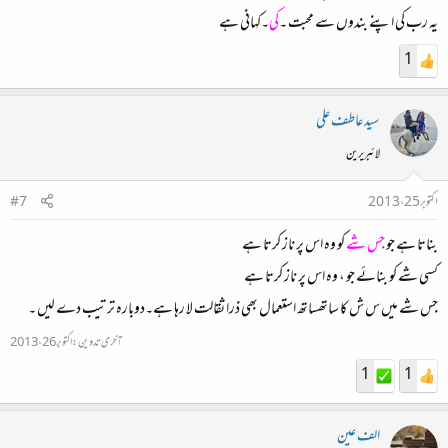
یہ رب کی اپنے بندوں سے محبت ۔
کی
۔کہانی ہے
1
سید عاطف علی
لائبریرین
اکتوبر 25، 2013
#7
بناتا ہے جو
جس شے
کو وہ اس پر ناز کرتا ہے
کسی شے کو بنائے جو ، وہ اس پر ناز کرتا ہے
جس شے میں س ش کا ساتھساتھ استعمال بھی ذرا ثقالت لا رہا ہے۔دوبارہ ترتیب دے لیں ۔
آخری تدوین:
اکتوبر 26، 2013
1
1
الف عین