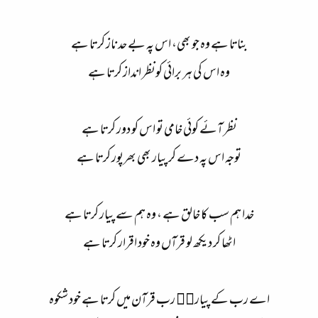
بناتا ہے وہ جو بھی، اس پہ بے حد ناز کرتا ہے
وہ اس کی ہر برائی کونظر انداز کرتا ہے
نظر آئے کوئی خامی تو اس کو دور کرتا ہے
توجہ اس پہ دے کر پیار بھی بھرپور کرتا ہے
خدا ہم سب کا خالق ہے ، وہ ہم سے پیار کرتا ہے
اٹھا کر دیکھ لو قرآں وہ خود اقرار کرتا ہے
اے رب کے پیاروۙ رب قرآن میں کرتا ہے خود شکوہ