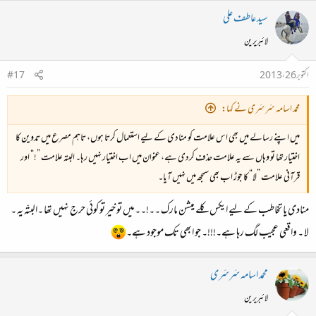
سید عاطف علی
لائبریرین
اکتوبر 26، 2013
#17
محمد اسامہ سَرسَری نے کہا:
میں اپنے رسالے میں بھی اس علامت کو منادی کے لیے استعمال کرتا ہوں، تاہم مصرع میں تدوین کا
اختیار تھا تو وہاں سے یہ علامت حذف کردی ہے، عنوان میں اب اختیار نہیں رہا۔ البتہ علامت ”!“ اور
قرآنی علامت ”لا“ کا جوڑ اب بھی سمجھ میں نہیں آیا۔
منادی یا تخاطب کے لیے ایکس کلے میشن مارک ۔۔!۔۔میں تو خیر تو کوئی حرج نہیں تھا ۔البتّہ یہ ۔
لا ۔ واقعی عجیب لگ رہا ہے۔!!!۔ جو ابھی تک موجود ہے۔
محمد اسامہ سَرسَری
لائبریرین