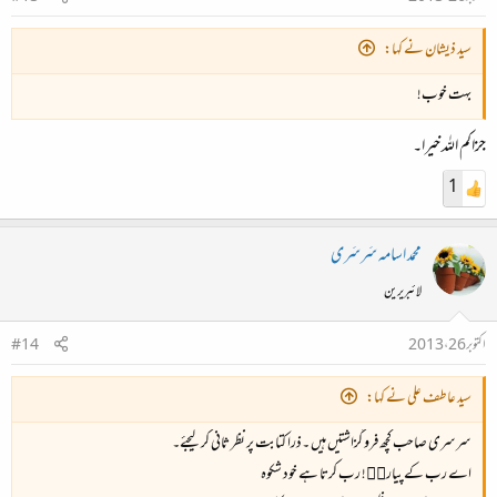
سید ذیشان نے کہا:
بہت خوب!
جزاکم اللہ خیرا۔
1
محمد اسامہ سَرسَری
لائبریرین
اکتوبر 26، 2013
#14
سید عاطف علی نے کہا:
سرسری صاحب کچھ فرو گزاشتیں ہیں ۔ذرا کتابت پر نظر ثانی کر لیجئے۔
اے رب کے پیاروۙ! رب کرتا ہے خود شکوہ