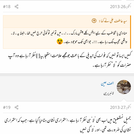
اکتوبر 26، 2013
#18
سید عاطف علی نے کہا:
منادی یا تخاطب کے لیے ایکس کلے میشن مارک ۔۔!۔۔میں تو خیر تو کوئی حرج نہیں تھا ۔البتّہ یہ ۔لا ۔
واقعی عجیب لگ رہا ہے۔!!!۔ جو ابھی تک موجود ہے۔
کہیں ایسا تو نہیں کہ فونٹ کی تبدیلی کے باعث جو مجھے علامتِ استعجابیہ(!) نظر آرہا ہے وہ آپ
حضرات کو ”لا“ نظر آرہا ہے۔
الف عین
لائبریرین
اکتوبر 27، 2013
#19
جمیل نستعلیق میں اب بھی ’لا‘ ہی نظر آ رہا ہے، استمراری نشان ہٹا دیا گیا ہے، جب کہ استمراری
نشان کی ضرورت تھی، اور ’لا‘ کی نہیں