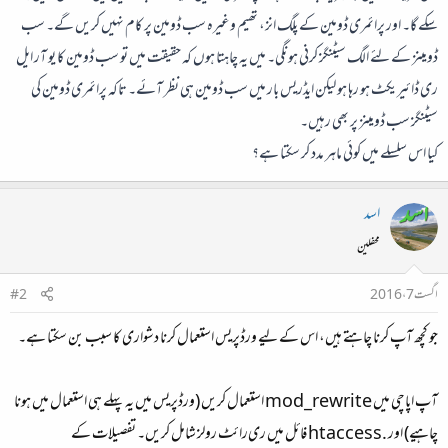
سکے گا۔ اور پرائمری ڈومین کے پلگ انز، تھیم وغیرہ سب ڈومین پر کام نہیں کریں گے۔ سب
ڈومینز کے لئے الگ سیٹنگز کرنی ہونگی۔ میں یہ چاہتا ہوں کہ حقیقت میں تو سب ڈومین کا یو آر ایل
ری ڈائیریکٹ ہو رہا ہو لیکن ایڈریس بار میں سب ڈومین ہی نظر آئے۔ تاکہ پرائمری ڈومین کی
سیٹنگز سب ڈومینز پر بھی رہیں۔
کیا اس سلسلے میں کوئی ماہر مدد کر سکتا ہے؟
اسد
محفلین
اگست 7، 2016
#2
جو کچھ آپ کرنا چاہتے ہیں، اس کے لیے ورڈپریس استعمال کرنا دشواری کا سبب بن سکتا ہے۔
آپ اپاچی میں mod_rewrite استعمال کریں (ورڈپریس میں یہ پہلے ہی استعمال میں ہونا
چاہیے) اور .htaccess فائل میں ری‌رائٹ رولز شامل کریں۔ تفصیلات کے