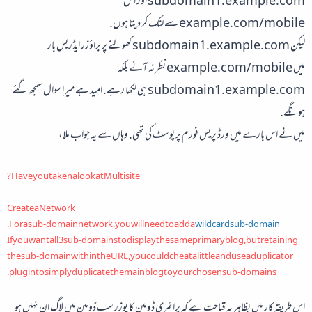
subdomain1.example.com اور اس
example.com/mobile سے لنک کر دیتا ہوں.
لیکن subdomain1.example.com کھولنے پر براؤزر ایڈریس بار
میں example.com/mobile نظر نہ آئے بلکہ
subdomain1.example.com ہی لکھا رہے. امید ہے میرا سوال سمجھ گئے
ہونگے.
میں نے اس بارے میں ورڈ پریس فورم پر پوسٹ کی تھی. وہاں سے یہ جواب ملا،
?
Have you taken a look at
Multisite
Create a Network
.
For a sub-domain network, you will need to add a
wildcard sub-domain
If you want all 3 sub-domains to display the same primary blog, but retaining
the sub-domain within the URL, you could cheat a little and use a duplicator
plugin to simply duplicate the main blog to your chosen sub-domains.
اس طریقہ کار میں بظاہر یہ قباحت ہے کہ پرائمری ڈومین کا یوزر سب ڈومین میں لاگ ان نہیں ہو