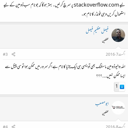
لیے stackoverflow.com پر سرچ کر لیں۔ بہتر ہو گا کہ جو نام سب‌ڈومین کے لیے
استعمال کریں وہی فولڈر کا نام ہو۔
فیصل عظیم فیصل
محفلین
اگست 7، 2016
#3
اللہ والیو ڈومین ماسکنگ بھی تو ایسی ہی ایک چڑیا کا نام ہے اگر سرور میں ممکن ہوا تو سی پینل سے
ایسا ممکن نہیں... ؟؟؟
1
ابو مصعب
محفلین
اگست 8، 2016
#4