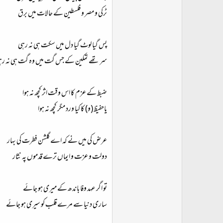
ٹرکی و مصر و فلسطین کے حالات میں برق
پس گیا لوٹ گیا دل میں سکت ہی نہ رہی
سر تھے تمکین کے جس گت میں وہ گت ہی نہ رہ
ضبط کے عزم کا اس وقت اثر کچھ نہ ہوا
یاحفیظ (و) کا کیا ورد مگر کچھ نہ ہوا
عرض کی میں نے کہ اے گلشن فطرت کی بہار
دولت و عزت و ایماں ترے قدموں پہ نثار
تو اگر عہد وفا باندھ کے میری ہو جائے
ساری دنیا سے مرے قلب کو سیری ہو جائے