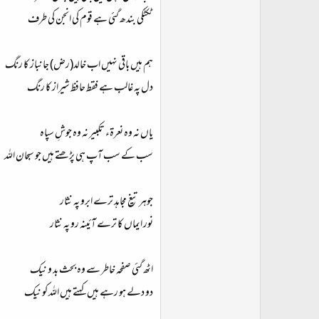
ٹکٹکی بندھ گئی ہے قوم کی انجن کی طرف
ہم ہیں باقی نہیں اب خالد(رض) جانباز کا رنگ
دل پہ غالب ہے فقط حافظ شیراز کا رنگ
یاں نہ وہ نعرۃء تکبیر نہ وہ جوشِ سپاہ
سب کے سب آپ ہی پڑھتے ہیں جو سبحان اللہ
جوہر تیغ مجاہد ترے ابرو پہ نثار
نور ایماں کا ترے آئینہ رو پہ نثار
اٹھ گئی صفحہ خاطر سے وہ بحث بد و نیک
دو دلے ہو رہے ہیں کہتے ہیں اللہ کو نیک