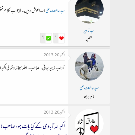
سید عاطف علی
! سدا خوش رہیں ۔ لاجواب کلام من
سید زبیر
1
1
محفلین
اکتوبر 20، 2013
آداب زبیر بھائی ۔صاحب۔اللہ سبحانہ وتعالی اکبر
سید عاطف علی
لائبریرین
اکتوبر 20، 2013
اکبرالہٰ آبادی کے کیا بات ہو، صاحب !