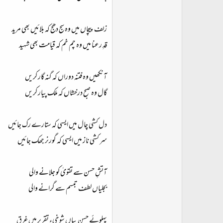
ت
د
زلف پیچاں میں وہ سج دھج کہ بلائیں بھی مرید
ا
ء
قدِ رعنا میں وہ چم خم کہ قیامت بھی شہید
آنکھیں وہ فتنہ دوراں کہ گنہ گار کریں
گال وہ صبح درخشاں کہ ملک پیار کریں
دل کشی چال میں ایسی کہ ستارے رک جائیں
سر کشی ناز میں ایسی کہ گورنر جھک جائیں
آتشِ حسن سے تقویٰ کو جلانے والی
بجلیاں لطف تبسم سے گرانے والی
پہلوئے حسن بیاں شوخیء تقریر میں غرق