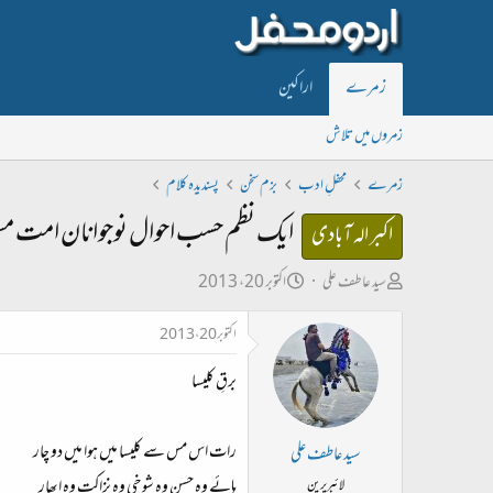
زمرے
اراکین
زمروں میں تلاش
زمرے
محفلِ ادب
بزم سخن
پسندیدہ کلام
ایک نظم حسب احوال نوجوانان امت مس
اکبر الہ آبادی
ص
ت
سید عاطف علی
اکتوبر 20، 2013
ا
ا
اکتوبر 20، 2013
ح
ر
ب
ی
برقِ کلیسا
ل
خ
ڑ
ا
رات اس مس سے کلیسا میں ہوا میں دو چار
سید عاطف علی
ی
ب
ہائے وہ حسن وہ شوخی وہ نزاکت وہ ابھار
لائبریرین