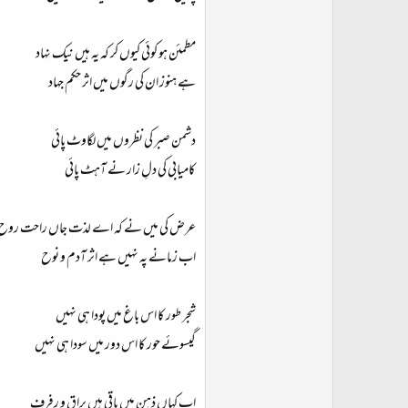
مطمئن ہو کوئی کیوں کر کہ یہ ہیں نیک نہاد
ہے ہنوز ان کی رگوں میں اثر حکم جہاد
دشمن صبر کی نظروں میں لگاوٹ پائی
کامیابی کی دلِ زار نے آہٹ پائی
عرض کی میں نے کہ اے لذت جاں راحت روح
اب زمانے پہ نہیں ہے اثر آدم و نوح
شجر طور کا اس باغ میں پودا ہی نہیں
گیسوئے حور کا اس دور میں سودا ہی نہیں
اب کہاں ذہن میں باقی ہیں براق و رفرف