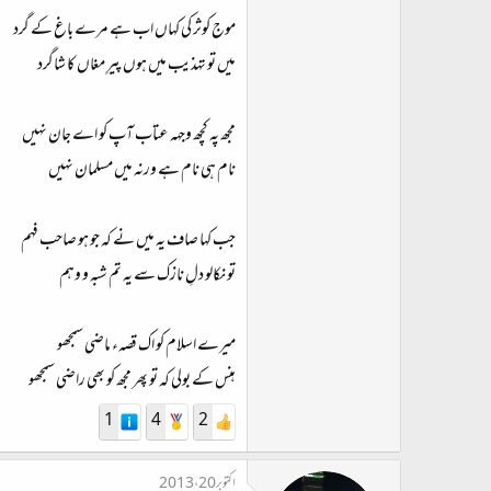
موج کوثر کی کہاں اب ہے مرے باغ کے گرد
میں تو تہذیب میں ہوں پیرِ مغاں کا شاگرد
مجھ پہ کچھ وجہہ عتاب آپ کو اے جان نہیں
نام ہی نام ہے ورنہ میں مسلمان نہیں
جب کہا صاف یہ میں نے کہ جو ہو صاحب فہم
تو نکالو دلِ نازک سے یہ تم شبہ و وہم
میرے اسلام کو اک قصہء ماضی سمجھو
ہنس کے بولی کہ تو پھر مجھ کو بھی راضی سمجھو
1
4
2
اکتوبر 20، 2013