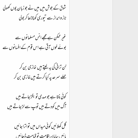
شوق کے جوش میں میں نے جو زبان یوں کھولی
ناز و انداز سے تیوری کو چڑھا کر بولی
غیر ممکن ہے مجھے انس مسلمانوں سے
بوئے خوں آتی ہے اس قوم کے افسانوں سے
لن ترانی کی یہ لیتے ہیں نمازی بن کر
حملے سرحد پہ کیا کرتے ہیں غازی بن کر
کوئی بنتا ہے جو مہدی تو بگڑ جاتے ہیں
آگ میں کودتے ہیں توپ سے لڑ جاتے ہیں
گل کھلائیں کوئی میداں میں تو اترا جائیں
پائیں سامان اقامت تو قیامت ڈھائیں