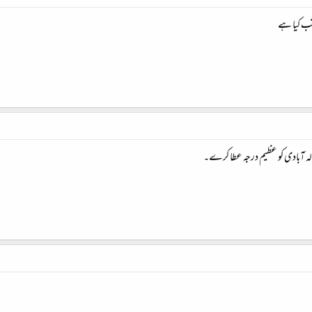
تخب کیا ہے
 الہ آبادی کو عظیم درجہ عطا کرے۔