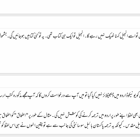
ہیں تو اسے انجیل کہنا ٹھیک نہیں رہے گا۔ انجیل تو ایک ہی کتاب تھی۔ یہ تو کئی کتابیں ہوجائیں گی۔ب
کو یونیکوڈ اردو میں ڈیجیٹلائز نہیں کیا ‏گیا تو میں آپ سے درخواست کروں گا کہ آپ مجھے مذکورہ کتب
 بھی لفظ اپنے طور پر اردو میں ترجمہ کرنے ‏کی کوشش نہیں کی ۔ مثال کے طور پر " اضحاق " کو اضحاق ہی
مقدس ۔ کیونکہ یہ ترجمہ پاکستان بائبل سوسائٹی کی جانب سے ہے تو یقین انہوں ‏نے ہی اس لفظ کو تجوی