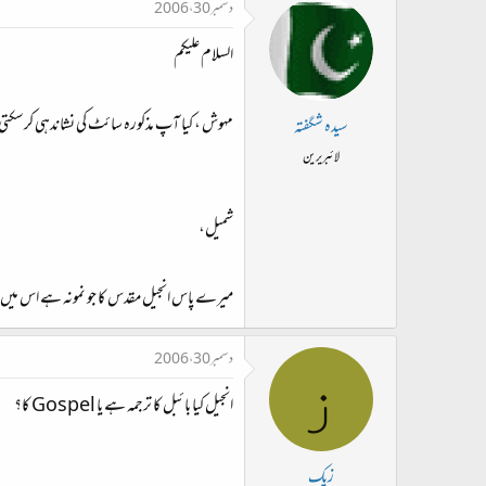
دسمبر 30، 2006
السلام علیکم
مہوش ، کیا آپ مذکورہ سائٹ کی نشاندہی کرسکتی
سیدہ شگفتہ
لائبریرین
شمیل،
میرے پاس انجیل مقدس کا جو نمونہ ہے اس میں ع
دسمبر 30، 2006
ز
انجیل کیا بائبل کا ترجمہ ہے یا Gospel کا؟
زیک