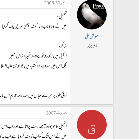
دسمبر 30، 2006
شميل،
ميں نے وہ ويب سائيٹ اچھي طرح چيک کر ليا ہے او
مہوش علی
شاکر،
لائبریرین
انجيل ميں زبور و توريت وغيرہ شامل نہيں
بلکہ اس ميں صرف وہ کتب ہيں جو موسي عليہ السلام (
ذاتي طور پر ميرے خيال ميں عہد نامہ قديم اس بات 
جنوری 4، 2007
ق
انجیل کا موجودہ ترجمہ بہت پرانا ہے اور اب اس 
میں نے اس لنک کو اپ ڈیٹ کر دیا ہے اب یہ کام