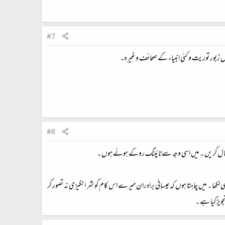
#7
شمول زبور توریت و کئی انبیاء کے صحائف وغیرہ۔
#8
 ارسال کریں ۔ میں اسی وجہ ‏سے ٹائپنگ روکے ہوئے ہوں ۔ ‏
 لکھا ۔ میں چاہتا ہوں کہ ‏عیسائی برادران میرے اس کام کو شر انگیزی نہ تصور کر
ز کیا ہے ۔ ‏