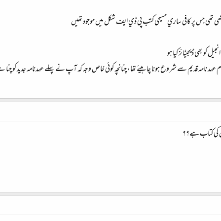
تھي جس پر کافي ساري مسيحي کتب پي ڈي ايف شکل ميں موجود تھيں
 کو بھي ڈيجيٹائز کيا ہو
ہد نامہ قديم سے شروع ہونا چاہيئے تھا، چنانچہ کوئي خاص وجہ کہ آپ نے پہلے عہدنامہ جديد کو چنا 
یوں کی کتاب ہے؟؟