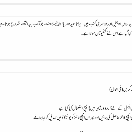
اروں اناجیل اور دوسری کتب ہیں۔ پرانا عید نامہ یا اولڈ ٹیسٹا مینٹ جو کتاب پیدائشسے شروع ہوتاہے 
 کیا گیا ہے اس لئے کنفیوژن ہوتا ہے۔
کريں (في الحال)
ائيبل کے نئے اردو ورژن ميں) انپيج استعمال کيا گيا ہے
پيج فائلز حاصل کي جائيں اور پھر ان انپيج فائلز کو يونيکوڈ ميں تبديل کر ليا جائے