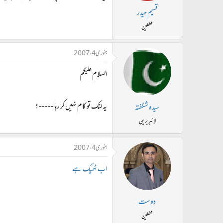
قسیم حیدر
محفلین
جنوری 4، 2007
السلام علیکم
یہ لنک تو کام نہیں کر رہا ----- ؟
سیدہ شگفتہ
لائبریرین
جنوری 4، 2007
اب ٹھیک ہے
دوست
محفلین