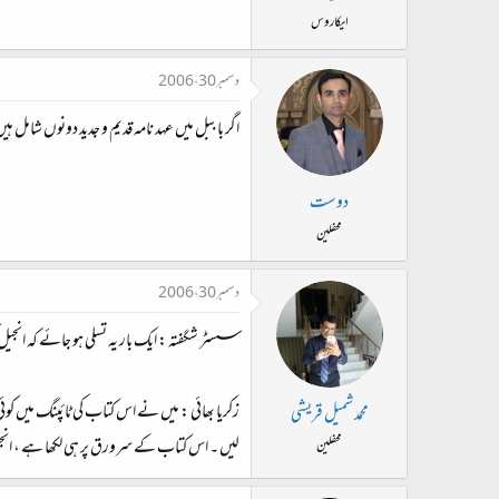
ایکاروس
دسمبر 30، 2006
اگر باببل میں عہد نامہ قدیم و جدید دونوں شامل 
دوست
محفلین
دسمبر 30، 2006
سسٹر شگفتہ : ایک بار یہ تسلی ہو جائے کہ انجیل 
زکریا بھائی : میں نے اس کتاب کی ٹائپنگ میں کوئی
محمد شمیل قریشی
لیں ۔ اس کتاب کے سرورق پر ہی لکھا ‏ہے ، انجیل 
محفلین