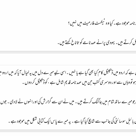
نامہ موجود ہے۔ کیا وہ ٹیکسٹ فارمیٹ میں نہیں؟
شامل کرتے ہیں۔ یہودی پرانے عہدنامے کو تاناخ کہتے ہیں۔
کہ اردو میں ڈیجیٹل کام کیا بھی گیا ہے یا ‏نہیں ۔ اسی لیے میرے دل میں یہ خیال آیا کہ میں اردو م
و ‏وہاں سے اور دوسری کتب جن میں عہد نامہ قدیم شامل ہے ، کو ڈیجیٹل ‏ کر دوں ۔ ‏
 میرے ساتھ شام میں جاگنگ کرتے ‏ہیں ۔ میں نے ان سے گزارش کی اور انہوں نے لا دی ۔ جوں ہی گھر 
تان بائبل سوسائٹی کی جانب سے شایع کیا ‏گیا ہے ۔ یہ میرے پاس ایک کتابی شکل میں موجود ہے ۔ ‏