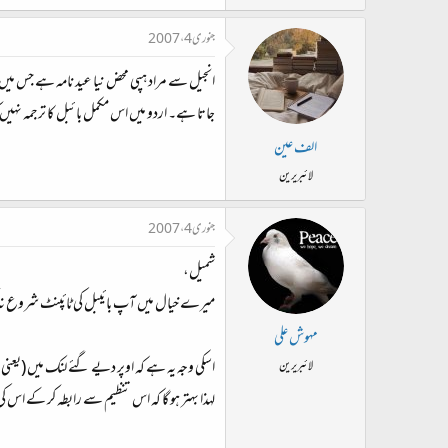
جنوری 4، 2007
انجیل سے مراد ہپی محض نیا عید نامہ ہے جس میں چ
جاتا ہے۔ اردو میں اس مکمل بائبل کا ترجمہ نہیں
الف عین
لائبریرین
جنوری 4، 2007
شميل،
ميرے خيال ميں آپ بائيبل کي ٹائپنٹ شروع نہ 
مہوش علی
اسکي وجہ يہ ہے کہ اوپر ديے گئے لنک ميں (يعني ب
لائبریرین
لہذا بہتر ہو گا کہ اس تنظيم سے رابطہ کر کے اس کي ان