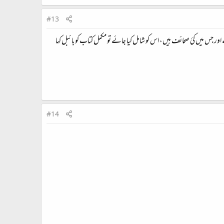
#13
اور جس میں کئ صحائف ہیں، اس کو شامل کیا جائے تو مکمل کتاب کو بائبل کہا
#14