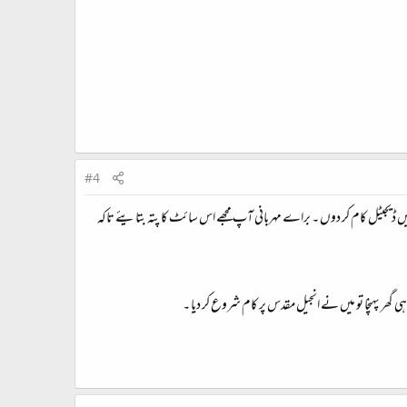
#4
یں ڈیجیٹل کام کر دوں ۔ براے مہربانی ‏آپ مجھے اس سائٹ کا پتہ بتایئے تاکہ
پہنچا تو میں نے انجیل ‏مقدس پر کام شروع کر دیا ۔ ‏