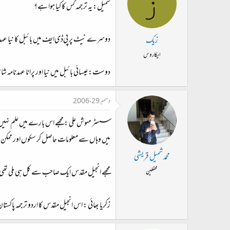
ز
شمیل: یہ ترجمہ کس کا کیا ہوا ہے؟
دوسرے نیٹ پر پی‌ڈی‌ایف میں بائبل کا نیا عہد
زیک
ایکاروس
دوست: عیسائی بائبل میں نیا اور پرانا عہدنامہ 
دسمبر 29، 2006
سسٹر مہوش علی : مجھے اس بارے میں علم نہیں ہے 
میں وہاں سے معلومات حاصل کر سکوں اور ممکن ہو ت
محمد شمیل قریشی
مجھے انجیل مقدس ایک صاحب سے کل ہی ملی تھی جو
محفلین
زکریا بھائي : اس انجیل مقدس کا اردو ترجمہ پاکس