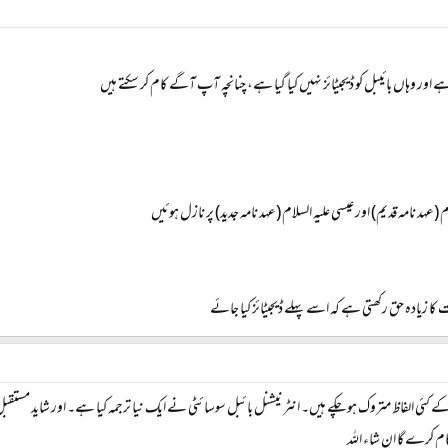
ر وہاں بائيبل کو ڈيجيٹائز نہيں کيا گيا ہے، چنانچہ آپ آگے کام کر سکتے ہيں
عہد نامہ قديم) اور عيسي عليہ السلام (عہد نامہ جديد) پر نازل ہوئيں
کا زيادہ حق رکھتي ہے کہ اسے پہلے ڈيجيٹائز کيا جائے
کے کئی الفاظ متروک ہو چکے ہیں۔ انٹر نیشنل بائبل سوسائٹی نے ایک نیا ترجمہ کیا ہے۔ اور شاید مست
 کرے گا ان شاء اللہ