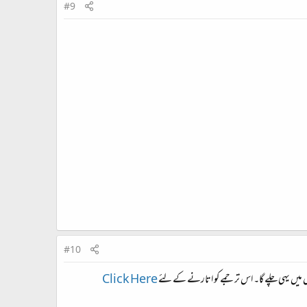
#9
#10
قبل میں یہی چلے گا۔ اس ترجمے کو اتارنے کے لئے
Click Here