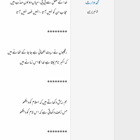
محمد وارث
خدا کے فضل سے بی بی، میاں دونوں مہذب ہیں
لائبریرین
حجاب ان کو نہیں آتا ، انہیں غصہ نہیں آتا
********
رقیبوں نے رپٹ لکھائی ہے جا جا کے تھانے میں
کہ اکبر نام لیتا ہے خدا کا اس زمانے میں
********
ہم ریش دکھاتے ہیں کہ اسلام کو دیکھو
مِس زلف دکھاتی ہے کہ اس لام کو دیکھو
********