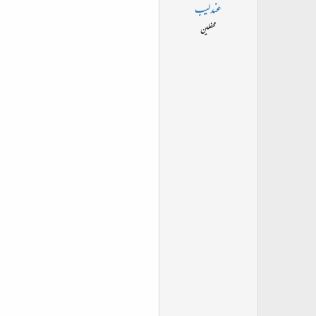
عندلیب
محفلین