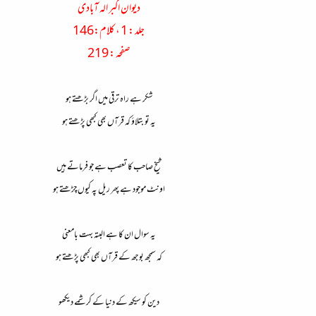
دیوان اکبر الہ آبادی
جلد : 1 ، کلام:146
صفحہ : 219
شکر ہے راہ ترقی میں اگر بڑھتے ہو
یہ تو بتلاؤ کہ قرآں بھی کبھی پڑھتے ہو
شیخ صاحب کا تعصب ہے جو فرماتے ہیں
اونٹ موجود ہے پھر ریل پہ کیوں چڑھتے ہو
یہ سوال ان کا ہے البتہ بہت بامعنی
کہ سمجھ بوجھ کے قرآں بھی کبھی پڑھتے ہو
دین کو سیکھ کے دنیا کے کرشمے دیکھو