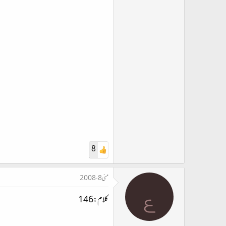
8
مئی 8، 2008
ع
کلام:146