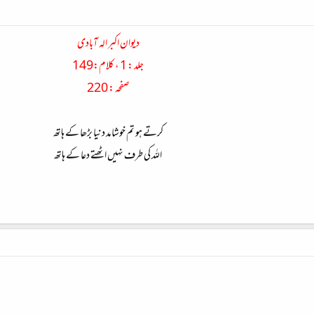
دیوان اکبر الہ آبادی
جلد : 1 ، کلام:149
صفحہ : 220
کرتے ہو تم خوشامد دنیا بڑھا کے ہاتھ
اللہ کی طرف نہیں اٹھتے دعا کے ہاتھ