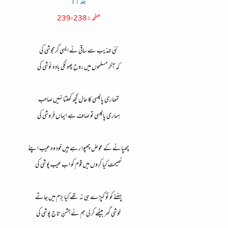
جلد : 1
صفحہ : 238-239
نئی تہذیب سے ساقی نے ایسی گرمجوشی کی
کہ آخر مسلموں میں روح پھونکی بادہ نوشی کی
تمھاری پالیسی کا حال کچھ کھلتا نہیں صاحب
ہماری پالیسی تو صاف ہے ایماں فروشی کی
چھپانے کے عوض چھپوا رہے ہیں خود وہ عیب اپنے
نصیحت کیا کروں میں قوم کو اب عیب پوشی کی
پہننے کو تو کپڑے ہی نہ تھے کیا بزم میں جاتے
خوشی گھر بیٹھے کر لی ہم نے جشنِ تاج پوشی کی