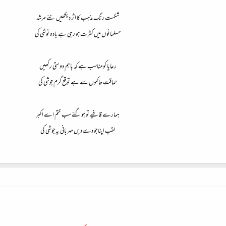
شکست رنگ مذہب کا اثر دیکھیں نئے مرشد
مسلمانوں میں کثرت ہو رہی ہے بادہ نوشی کی
رعایا کو مناسب ہے کہ باہم دوستی رکھیں
حماقت حاکموں سے ہے توقع گرم جوشی کی
ہمارے قافیے تو ہو گئے سب ختم اے اکبر
لقب اپنا جو دے دیں مہربانی یہ جوشی کی