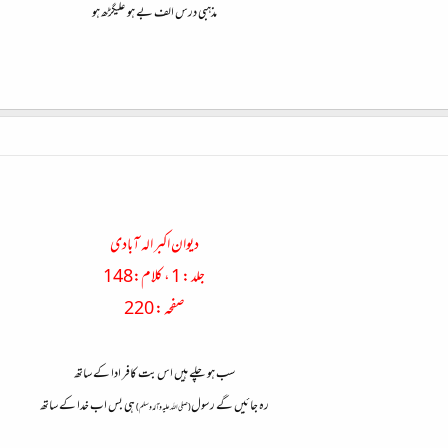
مذہبی درس الف بے ہو علیگڑھ ہو
دیوان اکبر الہ آبادی
جلد : 1 ، کلام:148
صفحہ : 220
سب ہو چلے ہیں اس بت کافر ادا کے ساتھ
رہ جائیں گے رسول
ہی بس اب خدا کے ساتھ
(صلی اللہ علیہ وآلہ وسلم)