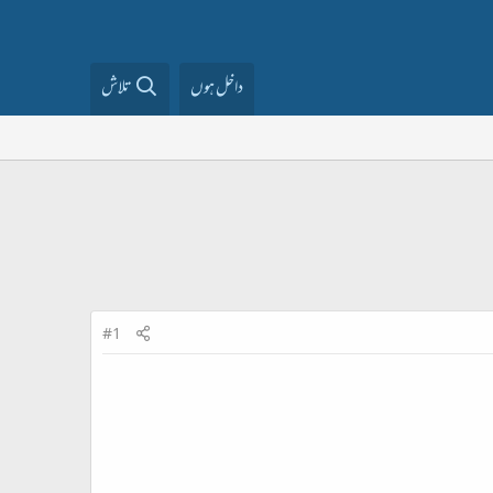
داخل ہوں
تلاش
#1