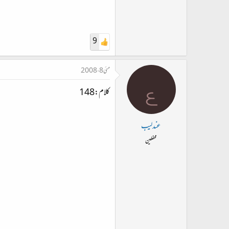
9
مئی 8، 2008
ع
کلام:148
عندلیب
محفلین