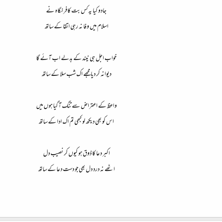
جادو کیا یہ کس بت کافر نگاہ نے
اسلام میں وفا نہ رہی اتقا کے ساتھ
خواب اجل ہی نیند کے بدلے اب آئے گا
دیوانہ کر دیا مجھے اک شب سلا کے ساتھ
واعظ کے اعتراض سے تنگ آ گیا ہوں میں
اس کو بھی دیکھ لو کبھی تم اک ادا کے ساتھ
اکبر دعا کا ذوق ہو کیوں کر نصیب دل
اٹھے نہ درد دل بھی جو دست دعا کے ساتھ