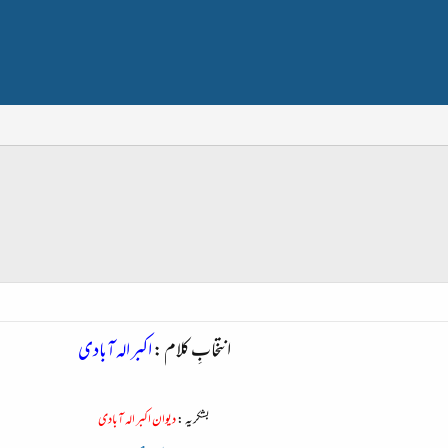
انتخابِ کلام :
اکبر الہ آبادی
بشکریہ :
دیوان اکبر الہ آبادی