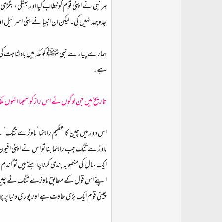
ہر نبی نے اپنی قوم کو خطاب کیا اور بهٹکی، بگڑی
جدوجہد نہیں کی۔ لیکن ان انبیا نے بنی اسرئیل اور 
ہمارے پیارے نبی ﷺکو مکہ میں بادشاہت کی آفر
ہے۔
تاریخ میں جن لوگوں نے اس راز کو سمجها انہوں مل
ماوزے تنگ جب راہنما بنا تو اس نے اپنی افیون 
اپنے اس قول کے مطابق ماوزے تنگ نے چین میں ا
چینی قوم ایک بڑی طاوت ہے اور پوری دنیا پر