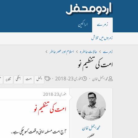
زمرے
اراکین
زمروں میں تلاش
زمرے
حالات حاضرہ
اسلام اور عصر حاضر
امت کی تنظیم نو
ص
ت
ٹ
محمد اجمل خان
جنوری 23، 2018
اجمل
امت
بهٹکی
تقدیر
ح
ا
ا
ی
جنوری 23، 2018
ح
ر
گ
ب
ی
امت کی تنظیم نو
ل
خ
ڑ
ا
محمد اجمل خان
ی
ب
آج امت مسلمہ اپنی وقعت کهو چکی ہے۔
محفلین