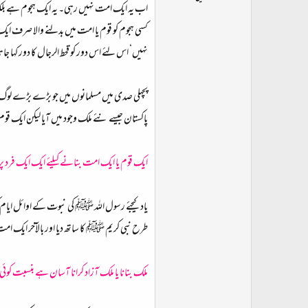
ت
اب یہ ایک امت نہیں رہی۔ یہ ایک ہجوم ہے بلک
د
کسی ہجوم کو قوم یا امت میں بدلنے والا صرف ایک 
ا
نہیں‘ اس لئے اس دور کو قحط الرجال کا دور کہا ج
ء
پچهلی صدی میں مسلمانوں میں جو بڑے بڑے لوگ پ
پاکستان جیسے نئے ملک وجود میں آیا لیکن ایک قوم
ایک قوم یا ایک امت بنانے کیلئے ایک ایک فرد 
یاد کیجئے رسول اللہ ﷺ کی نبوت کے اوائل ایام
طرح نبی کریم ﷺ کا ساتھ دیا اور بالآخر ایک امت 
ملک بنانا یا ملک آزاد کرانا آسان ہے بنسبت کوئ