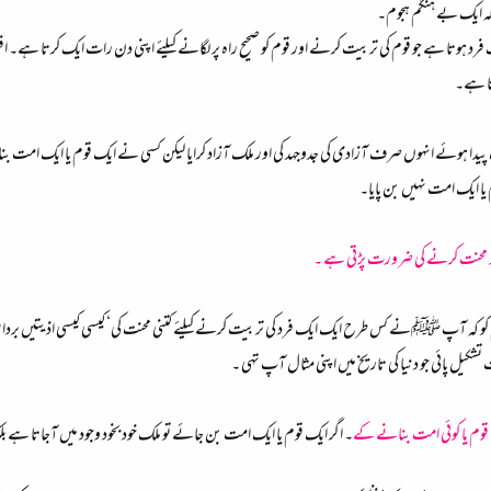
ہ ایک بے ہنگم ہجوم۔
فرد ہوتا ہے جو قوم کی تربیت کرنے اور قوم کو صحیح راہ پر لگانے کیلئے اپنی دن رات ایک کرتا ہے۔ 
اتا ہے۔
یدا ہوئے انہوں صرف آزادی کی جدوجہد کی اور ملک آزاد کرایا لیکن کسی نے ایک قوم یا ایک امت بن
 یا ایک امت نہیں بن پایا۔
پر محنت کرنے کی ضرورت پڑتی ہے ۔
 کو کہ آپ ﷺنے کس طرح ایک ایک فرد کی تربیت کرنے کیلئے کتنی محنت کی‘ کیسی کیسی اذیتیں برداش
تشکیل پائی جو دنیا کی تاریخ میں اپنی مثال آپ تهی ۔
ی قوم یا کوئی امت بنانے کے
۔ اگر ایک قوم یا ایک امت بن جائے تو ملک خود بخود وجود میں آجاتا ہے بلکہ