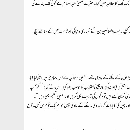
 الگ ملک کا مطالبہ نہیں کیا۔ حضرت عیسیٰ علیہ السلام نے کوئی ملک بنانے کی
لئے رحمت اللعالمین بن گئے‘ ساری دنیا کی بادشاہت جس کے سامنے ہیچ
م راہنما ’ماوزے تنگ‘ نے قوم بنانے کا کام کیا۔ 1949ء میں چین آزاد ہوا تو عوام عجیب کیفیت کا شکار تھی۔ 84 فیصد چینی افیون کے نشے کے عادی تھے۔ انہیں برطانیہ نے اس بیماری میں مبتلا کیا تھا۔
لشکر کی قیادت کی اور چینی انقلاب کا موجب بن گیا۔ اس نے کہا: ’’ اگر آپ
ئیں۔ اگر صدیوں کی منصوبہ بندی کرنا چاہتے ہیں تو لوگوں کی تربیت بھی کریں اور انہیں تعلیم بھی دیں‘‘۔
ور چین کی کایا پلٹ کر رکھ دی۔ نشے کے عادی چینی عوام ایک قوم بن گئی۔ آج