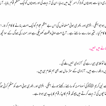
ی دنیا سے یہودیوں کو لا کر اسرئیل میں بسایا، ان کی تربیت کی اور یہودیوں کو ایک منظم قوم بنایا۔
ا نہیں ہوا جوبهٹکی، بگڑی اور بکهری ہوئی مسلمانوں کی اس بے ہنگم ہجوم کو ایک امت بنانے کا کام ک
ا کام کیا ۔ نتیجہ ہمارے سامنے ہے ۔ آج امت اپنی وقعت کھو چکی ہے اور سمندر کی جھاگ کے سوا کچھ 
بنانے میں نہیں۔
ے تو غلامی ہی رہے گی‘ آزادی نہیں ملے گی ۔
 میں دیکھ رہے ہیں۔ آزادی کے ستر سال بعد بھی ہم غلام ہی ہیں۔
 اسے نبی کریم ﷺ کی اُسوۂ حسنہ کو سامنے رکھتے ہوئے بهٹکی، بگڑی اور بکهری ہوئی امت کو منظم کرنی ہ
چوں کی تربیت کرتے ہیں چیونکہ قوم کا لیڈر قوم کا باپ ہی ہوتا ہے۔