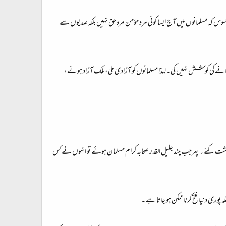
افسوس کہ مسلمانوں میں آج ایسا کوئی مرد مؤمن مرد حق نہیں بلکہ صدیوں سے
انے کی کوشش نہیں کی۔ لہذا مسلمانوں کو آزادی ملی، ملک آزاد ہوئے،
ت کئے ۔ پهر جب چند جلیل القدر صحابہ کرام مسلمان ہوئے تو انہوں نے کس
 پوری دنیا فتح کرنا ممکن ہو جاتا ہے ۔