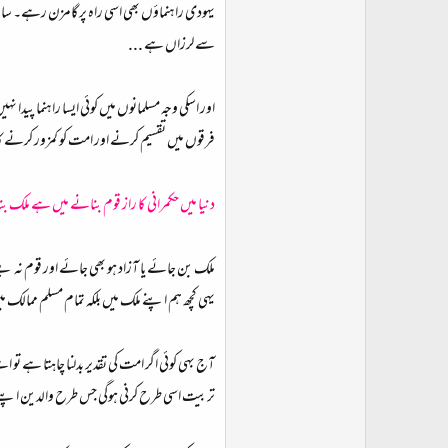
یہودی راہنماؤں بھی اسی راہ پر گامزن رہے۔ سار
سے لرزاں ہے ...
اور اسکی وجہ مسلمانوں میں کوئی ایسا راہنما پید
فرقوں میں تقسیم کرنے اور امت کو کمزور کرنے ک
دنیا میں حکمرانی کا راز قوم بنانے میں ہے ملک 
ملک بن جائے یا آزاد ہو بھی جائے اور قوم نہ بن
یہی کچھ ہم اپنے ملک میں بلکہ تمام مسلم ممالک
آج بهی کوئی اگر امت کی تقدیر بدلنا چاہتا ہے تو
تربیت اسی طرح کرنی ہوگی جس طرح والدین اپنے ب