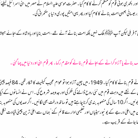
 اور بکهری ہوئی قوم کو منظم کرنے کا کام کیا۔ حضرت موسی علیہ السلام نے مصر میں بنی اسرائیل کیلئے
عیسائی جیسی امت بنانے کا کام کیا اور پھر یہی امتیں پوری دنیا پر حکمرانی کی۔
 ملی لیکن آپ ﷺ ملک نہیں بلکہ امت بنانے آئے تهے، امت بنایا اور بادشاہ کے بجائے ہمیشہ کی
ک بنانے یا آزاد کرانے کے بجائے قوم بنانے کو مقدم رکها۔ پھر قوم بنی اور دنیا میں چها گئی ۔
اس دور میں چین کا عظی
کے نشے میں دهت قوم میں نئی روح ڈالنے کی فکر کی اور جدوجہد شروع کی ۔ اس نے انسانوں کے ایک 
ایک سال کی منصوبہ بندی کرنا چاہتے ہیں تو گندم بوئیں۔ اگر 10 سال کی منصوبہ بندی کرنا چاہتے ہیں تو ساتھ درخت بھی لگا
علیٰ درجے کے یونیورسیٹیاں اور تعلیمی ادارے قائم کئے‘ جہاں سے اعلیٰ ترین چینی قیادت نکلی ا
 چھا جانے کے قریب ہے۔