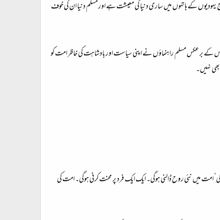
 آج یہودیوں کے ہاتهوں میں ساری دنیا کی معیشت ہے اور مسلم دنیا ان کی خوف
رتا۔ اس کے برعکس مسلم راہنماؤں نے اپنی سیاست اور بادشاہت کی خاظر امت کو
بھی نہیں۔
وگی‘ امت میں نئی روح ڈالنی ہوگی۔ ایک ایک فرد پر محنت کرنی ہوگی۔ امت کی