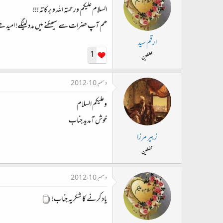
السلام علیکم ورحمتہ اللہ و برکاتہ !!!​
ھم آپ حضرات سے سیھکنے میں مدد لینگے! امید ھے
ارقم سید
1
محفلین
دسمبر 10، 2012
وعلیکم السلام
خوش آمدید جناب
زبیر مرزا
محفلین
دسمبر 10، 2012
یاد کرنے کا شکریہ جناب!