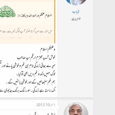
نایاب
السلام علیکم ورحمتہ اللہ و برکاتہ !!!
لائبریرین
میں اللہ سے امید کرتا ھو کہ آپ لوگ خیریت سے 
میرا نام سید ارقم ھے،
۔
اسلام آبا
یہ زندگی خوشی کیلئے بھی کم ھے- لوگ نہ جانے کیوں
وعلیکم اسلام
غم دیتے ا ور غم سہتے ھے- ھر وقت ھر پل
خوش آمدید محترم ارقم سید صاحب
خوش رھواور خوشی دو میرے محفل کے دوستوں! 
میرے بھائی زندگی نام ہی غم و خوشی پانے اور ت
لوگ ہمیں دکھ و غم دیں بھی تو کیا ۔
ہم غم سنبھالیں گے اور خوشی بانٹیں گے ۔
آپ کی محفل میں شمولیت میرے لیئے خو
اک راستہ ہے زندگی ۔ اور رنگ برنگ جذبوی
دسمبر 10، 2012