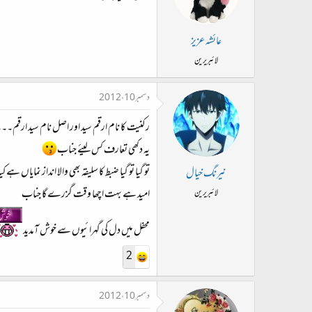
عائشہ عزیز
لائبریرین
دسمبر 10، 2012
رکنیت کا نام ارقم سید اور اصل نام سید ارقم
یہ دکھی تعارف کس لیئے جناب
تو گیا تو گیا ضبط کا سلیقہ بھی والا انداز نمایاں ہے کیا
نیرنگ خیال
امید ہے بہت اچھا وقت گزرے گا جناب
لائبریرین
محفل میں دل کی گہرائیوں سے خوش آمدید
2
دسمبر 10، 2012