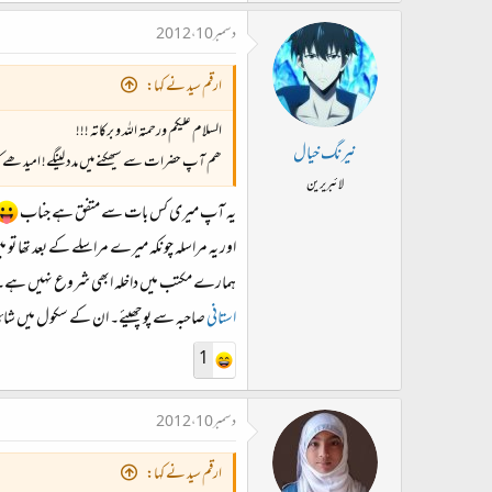
دسمبر 10، 2012
ارقم سید نے کہا:
السلام علیکم ورحمتہ اللہ و برکاتہ !!!​
نیرنگ خیال
ھم آپ حضرات سے سیھکنے میں مدد لینگے! امید ھے کہ
لائبریرین
یہ آپ میری کس بات سے متفق ہے جناب
اور یہ مراسلہ چونکہ میرے مراسلے کے بعد تھا تو می
ہمارے مکتب میں داخلہ ابھی شروع نہیں ہے۔ عام طو
استانی
صاحبہ سے پوچھیئے۔ ان کے سکول میں شائد
1
دسمبر 10، 2012
ارقم سید نے کہا: