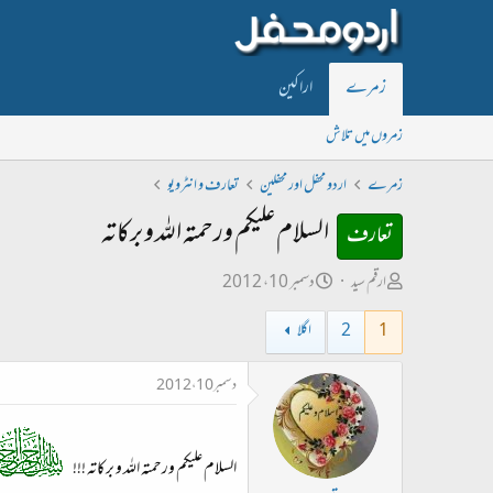
زمرے
اراکین
زمروں میں تلاش
زمرے
اردو محفل اور محفلین
تعارف و انٹرویو
السلام علیکم ورحمتہ اللہ و برکاتہ
تعارف
ص
ت
ارقم سید
دسمبر 10، 2012
ا
ا
1
2
اگلا
ح
ر
ب
ی
دسمبر 10، 2012
ل
خ
ڑ
ا
ی
ب
السلام علیکم ورحمتہ اللہ و برکاتہ !!!