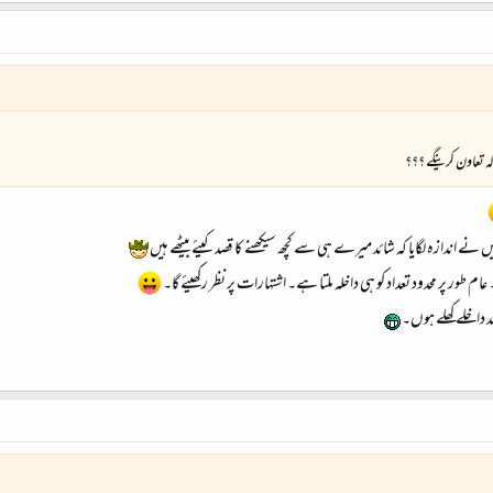
 تعاون کرینگے ؟؟؟​
ں نے اندازہ لگایا کہ شائد میرے ہی سے کچھ سیکھنے کا قصد کیئے بیٹھے ہیں
ر پر محدود تعداد کو ہی داخلہ ملتا ہے۔ اشتہارات پر نظر رکھیئے گا۔
 داخلے کھلے ہوں۔