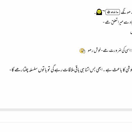
ے ھونگے
۔
د سے میرا تعلق ھے -
ں
! اسی کی ضرورت ھے- خوش رھو
 کا باعث ہے ۔ابھی بس اتنا ہی باقی ملاقات رہے گی تو باتوں سلسلہ چلتا رھے گا -