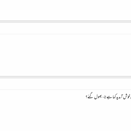
ی خوش آمدید کہا ہے نا، بھول گئے؟