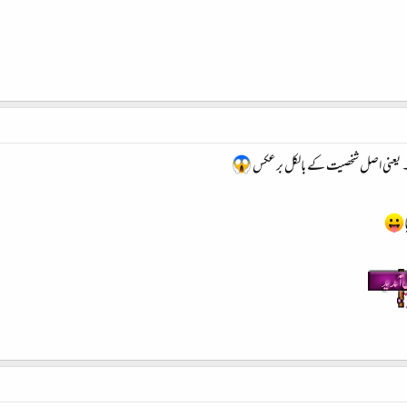
۔۔۔ یعنی اصل شخصیت کے بالکل برعکس