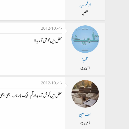
ارقم سید
محفلین
دسمبر 10، 2012
محفل میں خوش آمدید!!
تلمیذ
لائبریرین
دسمبر 10، 2012
محفل میں کوش آمدید ارقم، ایک بار پھر۔ ابھی ابھ
الف عین
لائبریرین