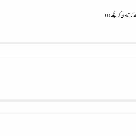
 کہ تعاون کرینگے ؟؟؟​