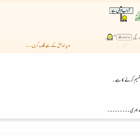
ھونگے
۔
مزید نمائش کے لیے کلک کریں۔۔۔
د سے میرا تعلق ھے -
اسی کی ضرورت ھے- خوش رھو
قسیم کرنے کا ہے ۔
شی کا باعث ہے ۔ابھی بس اتنا ہی باقی ملاقات رہے گی تو باتوں سلسلہ چلتا رھے گا -
 سے بھری ۔۔۔۔۔۔۔۔۔