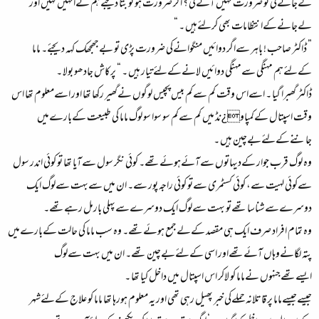
لےجانےکی تو ضرورت نہیں آئےگی ؟ اگر ضرورت ہو تو بتا دیجئےہم نےانہیں کہیں اور
لےجانےکےانتظامات بھی کرلئےہیں ۔ “
” ڈاکٹر صاحب ! باہر سےاگر دوائیں منگوانےکی ضرورت پڑی تو بےجھجھک کہہ دیجئے۔ ماما
کےلئےہم مہنگی سےمہنگی دوائیں لانےکےلئےتیار ہیں ۔ “ پرکاش جادھو بولا ۔
ڈاکٹر گھبرا گیا ۔ اسےاس وقت کم سےکم بیس پچیس لوگوں نےگھیر رکھا تھا اور اسےمعلوم تھا اس
وقت اسپتال کےکمپاو¿نڈ میں کم سےکم سو سوا سو لوگ ماما کی طبیعت کےبارےمیں
جاننےکےلئےبےچین ہیں ۔
وہ لوگ قرب جوار کےدیہاتوں سےآئےہوئےتھے۔ کوئی نگر سول سےآیا تھا تو کوئی اندر سول
سےکوئی لہیت سے، کوئی کسٹمری سےتو کوئی راجہ پور سے۔ ان میں سےبہت سےلوگ ایک
دوسرےسےشناسا تھےتو بہت سےلوگ ایک دوسرےسےپہلی بارمل رہےتھے۔
وہ تمام افراد صرف ایک ہی مقصد کےلےجمع ہوئےتھے۔ وہ سب ماما کی حالت کےبارےمیں
پتہ لگانےوہاں آئےتھےاور اسی کےلئےبےچین تھے۔ ان میں بہت سےلوگ
ایسےتھےجنہوں نےماما کو لاکر اس اسپتال میں داخل کیا تھا ۔
جیسےجیسےماما پر قاتلانہ حملےکی خبر پھیل رہی تھی اور یہ معلوم ہورہا تھا ماما کو علاج کےلئےشہر