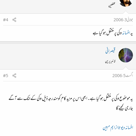
محفلین
جولائی 3، 2006
#4
یہ
افسانہ
وکی پر منتقل ہو گیا ہے
قیصرانی
لائبریرین
اگست 5، 2006
#5
یہ موضوع وکی پر منتقل ہو گیا ہے۔ ابھی اس پر مزید کام کو مندرجہ ذیل وکی کے لنک سے آگے
جاری کیجئے گا
افسانہ دیوتا از ایم مبین