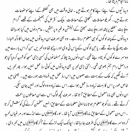
ماما انجام دیتا تھا ۔
دیہاتیوں کےاپنےاپنےکام ہوتےہیں ۔ خالی وقت میں بھی گفتگو کےاپنےموضوعات
ہوتےہیں ۔ گھریلو معاملات ‘ کھیتی کےمعاملات ‘ بینک ‘ قرض کی جھنجھٹ کےقصے‘ گرام
پنچایت ‘ ضلع پریشد اور پنچایت سمیتی کےالیکشن وغیرہ پر بحثیں ۔ عام دنوں میں کیا ہورہا تھا
دیہاتوں کےچند لوگوں کو ہی معلوم رہتا ہے۔ وہ بھی صرف ان دیہاتوں میں جہاں اکا دکّہ اخبارا
ت پہونچ جاتےتھے۔ یا جن لوگوں کےپاس ٹی وی اور ریڈیو تھا وہ خبریں سن کر اس بارےمیں
دوسرےلوگوں کو بتا دیتےتھی۔ ان دنوں پتہ چلا کہ مسلمانوں کی کسی بڑی مسجد کو شہید کردیا گیا جو
دراصل رام جنم بھومی تھی ۔ اتنی بڑی خبر پر بھی دیہاتوں میں کوئی ردِّ عمل نہیں ہوا ۔ پھر خبریں
آنےلگیں کہ ملک کےبہت سےحصوں میں اس ردِّ عمل میں فسادات ہورہےہیں ۔ بمبئی میں
خاص طور پر اس کا بہت زیادہ ردِّ عمل ہوا ہے۔اس سےزیادہ وہ لوگ اور نہیں جان سکی۔
ان دنوں بھی ماما معمول کےمطابق آتا تھا ۔ صرف کچھ لوگ اس سےان معاملوں پر بحث
کرتےتھے۔ ماما کو جو معلوم ہوتا ماما اپنی معلومات کےمطابق انہیں مطمئن کرنےکی کوشش کرتا
۔ اس دن معمول کےمطابق ماما گاو¿ں آیا تھا ۔ اور گاو¿ں سےانڈےاور مرغیاں خرید
کر دوسرےگاو¿ں کی طرف جارہا تھا ۔ اچانک ایک لڑکےنےآکر گاو¿ں میں خبر دی ۔