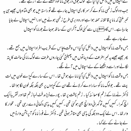
کےاسپتال میں داخل کیا گیا ہے‘ لوگ جوق در جوق ماما کو دیکھنےکےلئےآرہےتھے۔
جب وہ لوگ زخمی ماما کو لےکر سرکاری اسپتال جارہےتھےتو راستہ میں جو بھی ملتا وہاں جیسےہی یہ
خبر ملتی کہ ماما پر قاتلانہ حملہ ہوا ہےاور وہ بری طرح زخمی ہوئےہیں اور انہیں اسپتال لےجایا
جارہا ہے۔ اس گاو¿ں سےکئی لوگ آکر ان کےساتھ ہوجاتےجو ماما کو اسپتال
لےجارہےتھے۔
جس وقت ماما کو اسپتال میں داخل کیا گیا اس وقت پچاس کےقریب افراد اسپتال میں جمع تھے۔
پھر جیسےجیسےیہ خبر اطراف کےدیہاتوں میں پھیلتی گئی چاروں طرف سےلوگ ماما کی حالت کا پتہ
لگانےاور اسےدیکھنےکےلےاسپتال میں آنےلگے۔
جس وقت ماما کو اسپتال میں داخل کیا گیا ماما بےہوش تھا ۔ اس کےسارےکپڑےخون میں لت
پت تھے۔ جو لوگ ماما کو سہارا دےکر لائےتھےان کےکپڑوں پر بھی جگہ جگہ خون لگا ہوا تھا ۔
ڈاکٹر نےماما کےزخم کا معائنہ کیا ۔ زخم پشت پر تھا ۔ پورےڈیڑھ فٹ لمبا زخم تھا اور تقریباً ایک
انچ گہرا ۔ کہیں کہیں تو گہرائی دو انچ بھی ہوگئی تھی ۔ کہیں کہیں ہڈی دکھائی دےرہی تھی ۔ تلوار کا
وار تھا ۔ اس لئےایک دو جگہ کی ہڈی بھی متاثر ہوئی تھی ۔ ڈاکٹر نےفوراً ماما کو آپریشن وارڈ میں
لےجانےکےلئےکہا ۔