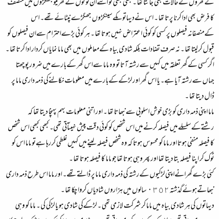
کےگھروں کےحالات بھی جانتا تھا ۔ کبھی کبھی تو اسےان لوگوں کےگھریلو جھگڑوں میں منصف
کا فرض بھی ادا کرنا پرتا تھا ۔ اس نےدیہاتوںکےسینکڑوں جھگڑےنپٹائےتھے۔ اس
کےمنصفانہ فیصلوں پر کسی کو کوئی اعتراض نہیں ہوتا تھا ۔ ہر کوئی بڑےاحترام سےان فیصلوں کو
قبول کرلیتا تھا ۔ نہ صرف تضادات بلکہ شادی بیاہ کےمعاملوں میں بھی ماما نمایاں کردار ادا کرتا تھا ۔
اگر کسی کےگھر تعلقہ میں کہیں سےرشتہ آتا تو وہ ماما سےاس گھر کےبارےمیں ضرور پوچھتا
جہاں سےرشتہ آیا ہے۔ یا اس گھر اور لڑکےکےبارےمیں معلومات نکالنےکی ذمہ داری ماما پر
ڈال دیتا تھا ۔
ماما اپنی ذمہ داری کو بڑی خوش اسلوبی سےنبھاتا تھا ۔ اور اتنی معلومات بہم پہنچا دیتا تھا کہ
رشتےکےسلسلےمیں فیصلہ کرنےمیں اس شخص کو کوئی دقت پیش نہیںآتی تھی۔ کبھی کبھی اس شخص
کا فیصلہ منفی ہوتا اور ماما کو محسوس ہوتا کہ وہ شخص فیصلہ لینےمیں کہیں غلطی کررہا ہےتو ماما اس کو
ٹوک کر اپنا فیصلہ بتا دیتا تھا اور پھر وہی ہوتا تھا جو ماما کا فیصلہ ہوتا تھا ۔
کئی بڑےگھرانےاپنی لڑکیوں کےرشتہ کی ذمہ داری ماما پر ڈالتےتھے۔ اور ماما اس طرح ذمہ داری
نبھاتےہوئےگذشتہ ٥٢ ٠٣ سالوں میں ہزاروں شادیاں کروا چکا تھا ۔
دیہاتوں کی ہر شادی بیاہ میں ماما کر شرکت لازمی تھی ۔ لڑکےکی شادی ہو یا لڑکی کی ۔ ماما کو وہی