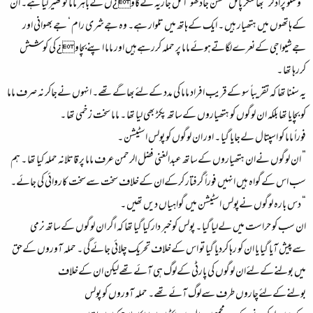
” وشنو پراڈکر ‘ بھاسکر پاٹل ‘ کشن جادھو ‘ اتل جاڑیہ نےگاو¿ں کےباہر ماما کو گھیر لیا ہے۔ ان
کےہاتھوں میں ہتھیار ہیں ۔ ایک کےہاتھ میں تلوار ہے۔ وہ جےشری رام ‘ جےبھوانی اور
جےشیواجی کےنعرےلگاتےہوئےماما پر حملہ کررہےہیں اور ماما اپنےبچاو¿ کی کوشش
کررہا تھا ۔
یہ سننا تھا کہ تقریباً سو کےقریب افراد ماما کی مدد کےلئےبھاگےتھے۔ انہوں نےجاکر نہ صرف ماما
کو بچایا تھا بلکہ ان لوگوں کو ہتھیاروں کےساتھ پکڑ بھی لیا تھا ۔ ماما سخت زخمی تھا ۔
فوراً ماما کو اسپتال لےجایا گیا ۔ اور ان لوگوں کو پولس اسٹیشن ۔
” ان لوگوں نےان ہتھیاروں کےساتھ عبدالغنی فضل الرحمن عرف ماما پر قاتلانہ حملہ کیا تھا ۔ ہم
سب اس کےگواہ ہیں انہیں فوراً گرفتار کرکےان کےخلاف سخت سےسخت کاروائی کی جائے۔
“ دس بارہ لوگوں نےپولس اسٹیشن میں گواہیاں دیں تھیں ۔
ان سب کو حراست میں لےلیا گیا ۔ پولس کو خبر دار کیا گیا تھا کہ اگر ان لوگوں کےساتھ نرمی
سےپیش آیا گیا یا ان کو رہا کردیا گیا تو اس کےخلاف تحریک چلائی جائےگی ۔ حملہ آوروں کےحق
میں بولنےکےلئےان لوگوں کی پارٹی کےلوگ ہی آئےتھےلیکن ان کےخلاف
بولنےکےلئےچاروں طرف سےلوگ آئےتھے۔ حملہ آوروں کو پولس