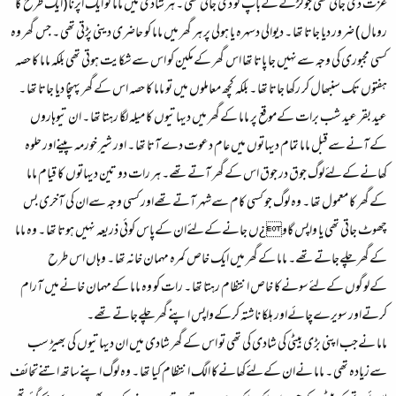
عزت دی جاتی تھی جو لڑکےکےباپ کو دی جاتی تھی ۔ ہر شادی میں ماما کو ایک اپرنا (ایک طرح کا
رومال ) ضرور دیا جاتا تھا ۔ دیوالی دسہرہ یا ہولی پر ہر گھر میں ماما کو حاضری دینی پڑتی تھی ۔ جس گھر وہ
کسی مجبوری کی وجہ سےنہیں جا پاتا تھا اس گھر کےمکین کو اس سےشکایت ہوتی تھی بلکہ ماما کا حصہ
ہفتوں تک سنبھال کر رکھا جاتا تھا ۔ بلکہ کچھ معاملوں میں تو ماما کا حصہ اس کےگھر پہنچا دیا جاتا تھا ۔
عید بقر عید شب برات کےموقع پر ماما کےگھر میں دیہاتیوں کا میلہ لگا رہتا تھا ۔ ان تیوہاروں
کےآنےسےقبل ماما تمام دیہاتوں میں عام دعوت دےآتا تھا ۔ اور شیر خورمہ پینےاور حلوہ
کھانےکےلئےلوگ جوق در جوق اس کےگھر آتےتھے۔ ہر رات دو تین دیہاتوں کا قیام ماما
کےگھر کا معمول تھا ۔ وہ لوگ جو کسی کام سےشہر آتےتھےاور کسی وجہ سےان کی آخری بس
چھوٹ جاتی تھی یا واپس گاو¿ں جانےکےلئےان کےپاس کوئی ذریعہ نہیں ہوتا تھا ۔ وہ ماما
کےگھر چلےجاتےتھے۔ ماما کےگھر میں ایک خاص کمرہ مہمان خانہ تھا ۔ وہاں اس طرح
کےلوگوں کےلئےسونےکا خاص انتظام رہتا تھا ۔ رات کو وہ ماما کےمہمان خانےمیں آرام
کرتےاور سویرےچائےاور ہلکا ناشتہ کرکےواپس اپنےگھر چلےجاتےتھے۔
ماما نےجب اپنی بڑی بیٹی کی شادی کی تھی تو اس کےگھر شادی میں ان دیہاتیوں کی بھیڑ سب
سےزیادہ تھی ۔ ماما نےان کےلئےکھانےکا الگ انتظام کیا تھا ۔ وہ لوگ اپنےساتھ اتنےتحائف