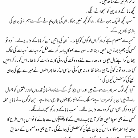
نہ کر ہم تیرےساتھ ہیں ۔ “
کچھ ماما کےوالدین کو سمجھانےلگے۔
” سب کچھ ٹھیک ہوجائےگا ۔ ماما کو کچھ نہیں ہوگا ۔ ان کی جان بچانےکےلئےہم اپنی جان کی
بازی لگا دیں گے۔ “
” میرےمعصوم بچےکو مار کر ان لوگوں کو کیا ملا ۔ “ ان کی باتیں سن کر ماما کےوالد بولے۔ ” وہ تو
کسی کی چھیڑ چھاڑ میں نہیں رہتا تھا ۔ سویرےبھوکا پیاسہ گھر سےنکل کر دیہات ‘ دیہات کی خاک
چھان کر اپنےبال بچوں اور ہمارےلئےدو وقت کی روٹی کا بندوبست کرتا تھا ۔ اس کو مار کر انہیں
کیا ملا ۔ وہ تو نہ کوئی مذہبی رہنما تھا اور نہ ہی کوئی سیاسی لیڈر تھا پھر انہوں نےمیرےبچےکی جان
لینےکی کوشش کیوں کی ؟ “
” ابا ! کچھ لوگ سر پھرےہوتےہیں اور اس دیوانگی کےلئےوہ انسانی قدروں اور رشتوں کو بھول
جاتےہیں ان پر تو صرف اپنےمسلک کےافکار کا جنون طاری رہتا ہے۔ جن لوگوں نےماما پر حملہ
کیا وہ لوگ بھی اسی گروہ سےوابستہ تھے۔ “ سب ماما کےوالد کو سمجھانےلگے۔
کسی نےبھی سوچا نہیں تھا کہ آج جب ماما ان کےگاو¿ں سےجائےگا تو اس پر اس طرح کا
جان لیوا حملہ ہوگا اور اس کی جان لینےکی کوشش کی جائےگی ۔ آج بھی وہ معمول کےمطابق