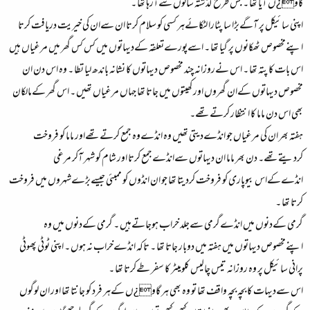
گاو¿ں آیا تھا ۔ جس طرح گذشتہ سالوں سےآرہا تھا ۔
اپنی سائیکل پر آگےبڑا سا پٹارا لٹکائےہر کسی کو سلام کرتا ان سےان کی خیریت دریافت کرتا
اپنےمخصوص ٹھکانوں پر گیا تھا ۔ اسےپورےتعلقہ کےدیہاتوں میں کس کس گھر میں مرغیاں ہیں
اس بات کا پتہ تھا ۔ اس نےروزانہ چند مخصوص دیہاتوں کا نشانہ باندھ لیا تطا ۔ وہ اس دن ان
مخصوص دیہاتوں کےان گھروں اور کھیتوں میں جاتا تھا جہاں مرغیاں تھیں ۔ اس گھر کےمالکان
بھی اس دن ماما کا انتظار کرتےتھے۔
ہفتہ بھر ان کی مرغیاں جو انڈےدیتی تھیں وہ انڈےوہ جمع کرتےتھےاور ماما کو فروخت
کردیتےتھے۔ دن بھر ماما ان دیہاتوں سےانڈےجمع کرتا اور شام کو شہر آکر مرغی
انڈےکےاس بیوپاری کو فروخت کردیتا تھا جو ان انڈوں کو ممبئی جیسےبڑےشہروں میں فروخت
کرتا تھا ۔
گرمی کےدنوں میں انڈےگرمی سےجلد خراب ہوجاتےہیں ۔ گرمی کےدنوں میں وہ
اپنےمخصوص دیہاتوں میں ہفتہ میں دوبار جاتا تھا ۔ تاکہ انڈےخراب نہ ہوں ۔ اپنی ٹوٹی پھوٹی
پرانی سائیکل پر وہ روزانہ تیس چالیس کلومیٹر کا سفر طےکرتا تھا ۔
اس سےدیہات کا بچہ بچہ واقف تھا تو وہ بھی ہر گاو¿ں کےہر فرد کو جانتا تھا اور ان لوگوں