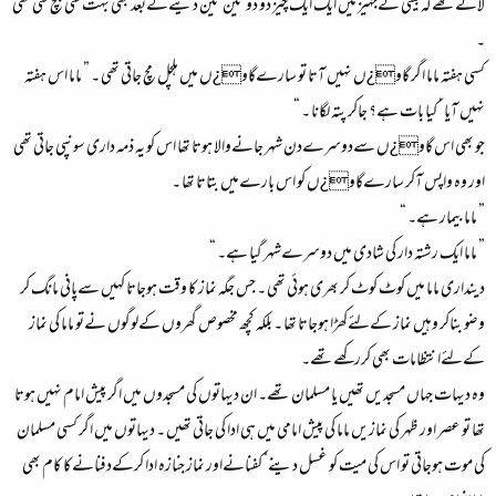
لائےتھےکہ بیٹی کےجہیز میں ایک ایک چیز دو دو تین تین دینےکےبعد بھی بہت سی بچ گئی تھی
۔
کسی ہفتہ ماما اگر گاو¿ں نہیں آتا تو سارےگاو¿ں میں ہلچل مچ جاتی تھی ۔ ” ماما اس ہفتہ
نہیں آیا ‘ کیا بات ہے؟ جاکر پتہ لگانا ۔ “
جو بھی اس گاو¿ں سےدوسرےدن شہر جانےوالا ہوتا تھا اس کو یہ ذمہ داری سونپی جاتی تھی
اور وہ واپس آکر سارےگاو¿ں کو اس بارےمیں بتاتا تھا ۔
” ماما بیمار ہے۔ “
” ماما ایک رشتہ دار کی شادی میں دوسرےشہر گیا ہے۔ “
دینداری ماما میں کوٹ کوٹ کر بھری ہوئی تھی ۔ جس جگہ نماز کا وقت ہوجاتا کہیں سےپانی مانگ کر
وضو بناکر وہیں نماز کےلئےکھڑا ہوجاتا تھا ۔ بلکہ کچھ مخصوص گھروں کےلوگوں نےتو ماما کی نماز
کےلئےانتظامات بھی کررکھےتھے۔
وہ دیہات جہاں مسجدیں تھیں یا مسلمان تھے۔ ان دیہاتوں کی مسجدوں میں اگر پیش امام نہیں ہوتا
تھا تو عصر اور ظہر کی نمازیں ماما کی پیش امامی میں ہی ادا کی جاتی تھیں ۔ دیہاتوں میں اگر کسی مسلمان
کی موت ہوجاتی تو اس کی میت کو غسل دینے‘ کفنانےاور نماز جنازہ ادا کرکےدفنانےکا کام بھی