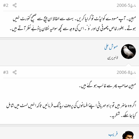
مارچ 5، 2006
#2
مبین۔ آپ مسودے کو ایڈٹ تو کر لیا کریں۔ بہت سے الفاظ ان پیج سے صحیح کنورٹ نہیں
ہوتے۔ بطور خاص چھوٹی ی اور ’ؤ‘۔ اس کی وجہ سے کچھ سوالیہ نشان یا ڈبّے نظر آتے ہیں۔
مہوش علی
لائبریرین
مارچ 8، 2006
#3
مبین صاحب پھر سے غائب ہو گئے ہیں۔
اگر وہ حاضر ہیں تو براہِ مہربانی اپنے افسانوں کی پروف ریڈنگ فرمائیں تاکہ انہیں لسٹ میں شامل
کیا جا سکے۔ شکریہ۔
فریب