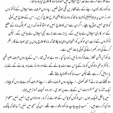
کےحوالےکرنےکےبعد مجمع اسپتال میں اکٹھا جہاںماما کا علاج کیا جارہا تھا ۔
ماما کو درکار خون دینےکےلئےقطاریں لگی ہوئی تھیں ۔ چاروں طرف سےاسپتال کےڈاکٹروں
اور نرسوں پر دباو¿ ڈالا جارہا تھا کہ وہ ماما کا اچھی طرح علاج کریں ۔ اس کےعلاج میں کوئی
کوتاہی نہیں ہونی چاہیئے۔ اگر ان سےاس کا علاج نہیں ہوسکتا تو وہ کہہ دیں ہم لوگ ماما کےضلع
کےسرکاری اسپتال لےجائیں گے۔ یا بڑےسےبڑےنجی اسپتال لےجائیں گے۔ لیکن
ڈاکٹروں کےذریعہ ان لوگوں کو اطمینان دلایا جا چکا تھا کہ ماما کا علاج یہاں پر ہی ہوجائےگا ۔ فکر
کرنےکی اور گھبرانےکی کوئی بات نہیں ہے۔
ماما کو آپریشن تھیٹر سےلاکر وارڈ میں رکھ دیا گیا ۔ وہ بےہوش تھا ۔ اس کےچاروں طرف بھیڑ تھی
۔ ڈاکٹر وغیرہ لوگوں کو ماما کےپاس سےہٹ جانےکےلئےاور وارڈ سےباہر جانےکےلئےبار
بار اپیل کر رہےتھےلیکن سب ماما کو دیکھنا چاہتےتھے۔
دو گھنٹےبعد ماما نےآنکھ کھولی ۔ اپنےچاروں طرف دیکھا ۔ اپنےاطراف کھڑےچہروں کو پہچانا ۔
ایک شناسا سی مسکراہٹ اس کےچہرےپر ابھری ۔ اور وہ نحیف آواز میں بولا ۔
” میں بالکل ٹھیک ہوں ۔ ان لوگوں کو پولس کےحوالےنہ کرنا ۔ وہ نادان ہیں انہیں نہیں معلوم
وہ کیا کررہےہیں ۔ “ سب چپ چاپ ماما کو دیکھ رہےتھے۔ ان کی سمجھ میں نہیں آرہا تھا کہ پلنگ