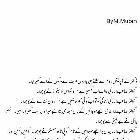
By M.Mubin
ڈاکٹر کےآپریشن روم سےنکلتےہی چاروں طرف سےلوگوں نےاسےگھیرلیا۔
” ڈاکٹر صاحب ! ماما کی حالت اب کیسی ہے؟ “ وشواس گائیکواڑ نےپوچھا۔
” ڈاکٹر صاحب ! ماما کی زندگی کو تو اب کوئی خطرہ نہیں ہے؟ “ ارون شندےنےپوچھا ۔
” ڈاکٹر صاحب ماما جلدی اچھےہوجائیں گےناں؟ جلدی بتائیےمیرا دل بہت گھبرا رہا ہی۔ “ شنکر
پاٹل نےبےچینی سےپوچھا ۔
” ڈاکٹر صاحب ! ماما یہاں پر اچھےہوجائیں گےنا؟ “ گوپی ناتھ مہسکر نےپوچھا ۔ ” انہیں کہیں اور