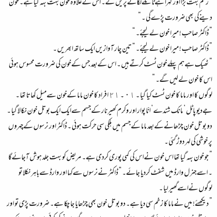
” زخم بہت بڑا اور گہرا ہےٹانکےلگانےپریں گے۔ اس کےعلاوہ خون بہت بہہ گیا ہے۔ خون
دینےکی بھی ضرورت پڑےگی ۔ “
” ڈاکٹر صاحب ! میرا خون لےلیجئے۔ “
” ڈاکٹر صاحب ! میرا خون لےلیجئے۔ “ تین چار آوازیں ایک ساتھ ابھریں ۔
” ٹھیک ہےہم پہلےخون ٹسٹ کرتےہیں ۔ اس کےبعد جس کےخون کی ضرورت محسوس ہوئی
اس کا خون لےلیں گے۔ “
لوگوں کا اور ماما کا خون ٹسٹ کیا گیا ۔ ٠١ ۔ ٢١ افراد کا خون ماما کےخون سےمیل کھاتا تھا ۔
جےدیو پاٹل ‘ مانک شندے‘ انّا پوار اور وکرم کھیرنار کےجسم سےایک ایک بوتل خون نکالا گیا ۔
دو بوتل خون چڑھانےکےبعد ماما کےجسم میں ہلکی سی حرکت ہوئی ۔ ڈاکٹر اور نرسوں کےچہروں
پر خوشی کی لہر دوڑ گئی ۔
” جو خون بہہ گیا تھا اس خون نےاس کی کمی پوری کردی ہے۔ مریض کو بہت جلد ہوش آجائےگا
۔ اسےجنرل وارڈ میں شفٹ کردیا جائے۔ “ ڈاکٹر نےنرسوں سےکہا اور وارڈ سےباہر نکلا تو
لوگوں نےاسےگھیر لیا ۔
” دیکھئے! میں نےماما کا زخم سی دیا ہے۔ دو بوتل خون بھی چڑھایا جا چکا ہے۔ ضرورت پڑی تو اور