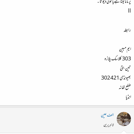
پر ماما لیٹا ہےیا کوئی دیوتا ۔
ll
رابطہ
ایم مبین
303 کلاسک پلازہ
تین بتی
بھیونڈی 421 302
ضلع تھانہ
انڈیا
الف عین
لائبریرین