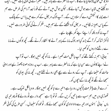
دو بوتل خون چڑھادیا جائےگا ۔ اب ماما خطرےسےباہر ہیں ۔ گھبرانےکی کوئی بات نہیں ۔ ایک
دو گھنٹےمیں شاید اسےہوش آجائےگا ۔ لیکن ہوش میں آنےکےفوراً بعد آرام کی غرض سےہم
اسےنیند کا انجکشن دےکر سلادیں گے۔ آپ لوگ مریض کےکمرےمیں یا اس کےپلنگ
کےپاس بھیڑ نہ لگائیں ۔ مریض کو دیکھنےکےلئےہم ہیں ۔ فکر کرنےکی کوئی ضرورت نہیں ۔
آپ ماما کو دیکھ کر اپنےاپنےگھر چلےجائیے۔
ڈاکٹر اتنا کہہ کر آگےبڑھ گیا اور لوگ ماما کےباہر آنےکا انتظار کرنےلگے۔ کچھ لوگوں نےماما
ےرشتےداروں کو گھیر لیا ۔
” بھابی ! ہم نہ کہتےتھےکہ آپ بالکل مت گھبرائیے۔ ماما کو کچھ نہیں ہوگا ۔ اب تو آپ
نےاپنےکانوں سےسن لیا ہےکہ ماما خطرےسےباہر ہے۔ اب یہ رونا دھونا چھوڑئیےاور اپنی
حالت کو سنبھالیے۔ آپ کےرونےسےبچےبھی رونےلگتےہیں ۔ کچھ ماما کی بیوی کو
سمجھانےلگےتو کچھ ماما کےبچوں کو ۔
” ارےفرت (فرحت ) کیوں رو رہا ہے؟ تیرےابا کو کچھ نہیں ہوگا ۔ وہ بالکل ٹھیک ہے۔
تھوڑی دیر میں ہم سب سےباتیں کریں گے۔ تو تو بڑا ہے‘ سمجھ دار ہےتُو روئےگا تو پھر تیری
ماں ‘ بھائی ‘ بہنوں اور تیرےدادا دادی کو کون سمجھائےگا ۔ تُو خود کو سنبھال ۔ کسی طرح کی کوئی فکر