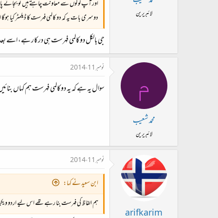
محمد شعیب
اور آپ لوگوں سے معاونت چاہتے ہیں تو بجائے پائتھون
لائبریرین
دوسری بات یہ کہ دو کالمی فہرست کا ڈیلمٹر کیا ہوگا ا
جی بالکل دوکالمی فہرست ہی درکار ہے، اسے بعد 
نومبر 11، 2014
م
سوال یہ ہے کہ یہ دوکالمی فہرست ہم کہاں بنائیں
محمد شعیب
لائبریرین
نومبر 11، 2014
ابن سعید نے کہا:
ہم الفاظ کی فہرست بنا رہے تھے اس لیے اردو ویکیپ
arifkarim