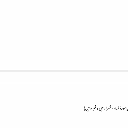
 سورۂ نساء، شعراء میں وغیرہ میں)