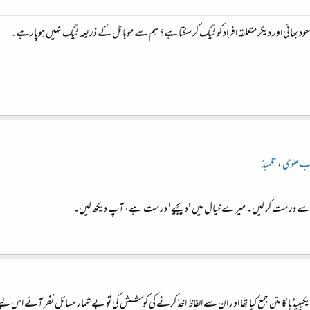
ر سعود بھائی اور دیگر متعلقہ افراد کو ٹیگ کرسکتا ہے؟ ہم سے موبائل کے ذریعہ ٹیگ نہیں ہوپارہے۔
ب علوی
،
تلمیذ
یپیڈیا کا متن جمع کیا تھا اور ان سے الفاظ اخذ کرنے کی کوشش کی تو بے شمار مسائل نظر آئے اس لیے