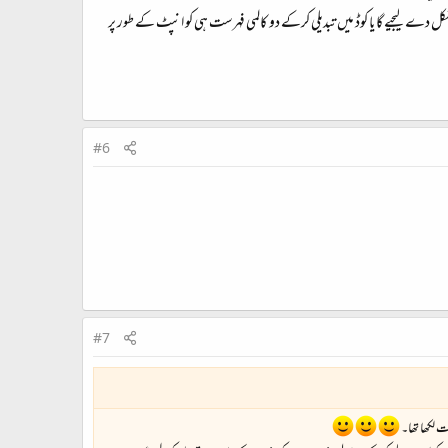
 دے لیجیے گا یا کوڈ میں تبدیلی کرکے دو کالمی فہرست ہی کو انپٹ کے طور پر
#6
#7
ت لکھا تھا۔