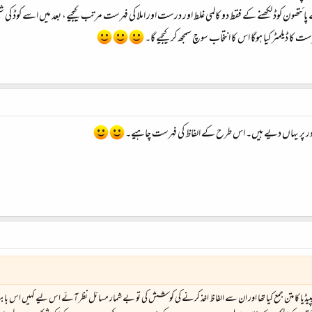
ھون کوڈ لکھنے کے فقط دو کالمی غلط اور درست اور املا کی فہرست مرتب کیجیے، بعد میں اسے کوڈ کی شکل
ت کا ڈیلمٹر کیا ہوگا اس کا انتخاب سوچ سمجھ کر کیجیے گا۔
 طور پر یہاں دیے ہیں۔ اس طرح کے الفاظ کی فہرست چاہیے۔
یڈیا کا متن جمع کیا تھا اور ان سے الفاظ اخذ کرنے کی کوشش کی تو بے شمار مسائل نظر آئے اس لیے کہیں اس باب