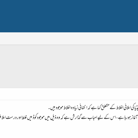
 کی املائی اغلاط کے متعلق کہا ہے کہ انتہائی زیادہ اغلاط موجود ہیں۔
مہم کا آغاز ہورہا ہے، اس کے لیے احباب سے گذارش ہے کہ وہ ذیل میں موجود کوڈ میں غلط اور درست امل