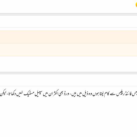
 فائنڈ رپلیس سے کام لیتا ہوں وہ ذیل میں ہیں، ورڈ بھی اکثر ان میں سپیل مسٹیک نہیں دکھاتا، لیک