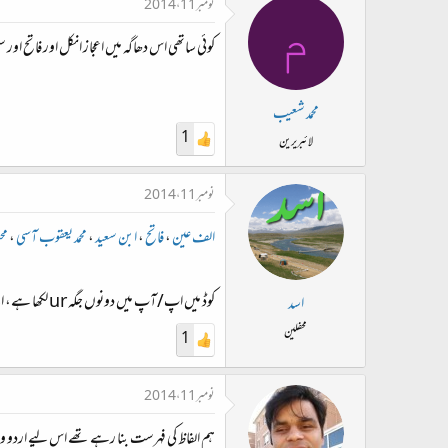
نومبر 11، 2014
م
کوئی ساتھی اس دھاگہ میں اعجاز انکل اور فاتح او
محمد شعیب
1
لائبریرین
نومبر 11، 2014
الف عین
،
فاتح
،
ابن سعید
،
محمد یعقوب آسی
،
مح
کوڈ میں اپ/آپ میں دونوں جگہ ur لکھا ہے، اسے درست کر لیں۔ میرے خیال میں 'دیجیے' درست ہے، آپ دیکھ لیں۔
اسد
محفلین
1
نومبر 11، 2014
ہم الفاظ کی فہرست بنا رہے تھے اس لیے اردو ویک