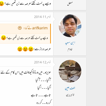
ویسے یہ لسٹ کتنے عرصہ سے زیر تعمیر ہے؟
معطل
نومبر 11، 2014
arifkarim نے کہا:
ویسے یہ لسٹ کتنے عرصہ سے زیر تعمیر ہے؟
ابن سعید
عرصہ دراز سے!
خادم
نومبر 12، 2014
عزیزو۔ میں ورڈ ڈاکیومینٹ میں اس کام کے لئے جس
آگیا ۔۔۔ آ گیا
اگیا ۔۔۔ ا گیا
الف عین
تاہے ۔۔۔ تا ہے
لائبریرین
کررہ ۔۔ کر رہ