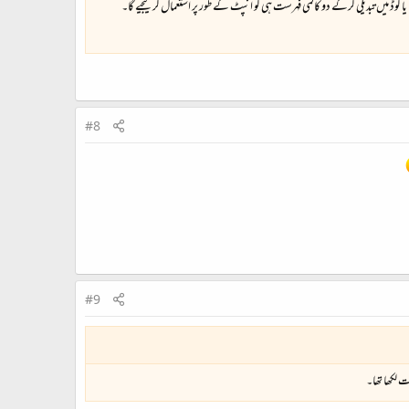
کوڈ میں تبدیلی کرکے دو کالمی فہرست ہی کو انپٹ کے طور پر استعمال کر لیجیے گا۔
#8
#9
 لکھا تھا۔