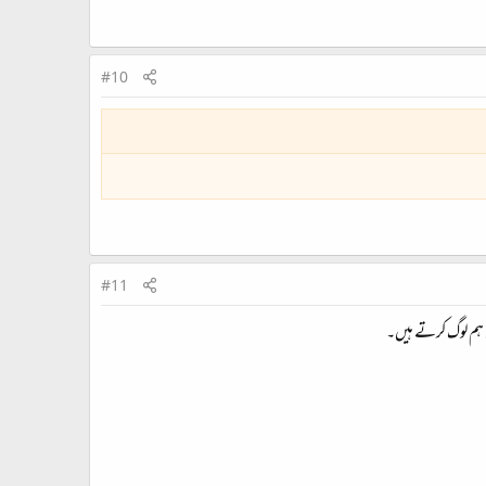
#10
#11
ن ہم لوگ کرتے ہیں۔