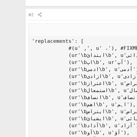
#2
'replacements': [

            #(u' ,', u' ،'), #FIXM
            (ur'\bابتدائ\b', u'ابتدائی'),

            (ur'\bاپ\b', ur'آپ'),

            (ur'\bادمی\b', u'آدمی'),

            (ur'\bازادی\b', u'آزادی'),

            (ur'\bاعتراز\b', u'اعتراض'),

            (ur'\bاستمعال\b', u'استعمال'),

            (ur'\bانساف\b', u'انصاف'),

            (ur'\bاھم\b', u'اہم'),

            (ur'\bایتراض\b', u'اعتراض'),

            (ur'\bایشیائ\b', u'ایشیائی'),

            (ur'\bآذاد\b', u'آزاد'),

            (ur'\bآو\b', u'آؤ'),
