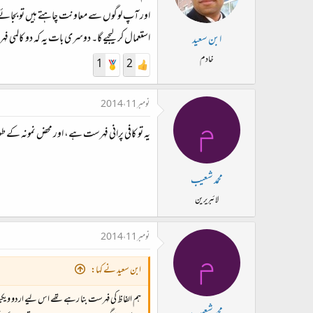
اور آپ لوگوں سے معاونت چاہتے ہیں تو بجائے پائت
استعمال کر لیجیے گا۔ دوسری بات یہ کہ دو کالمی فہرس
ابن سعید
خادم
1
2
نومبر 11، 2014
م
یہ تو کافی پرانی فہرست ہے، اور محض نمونہ کے
محمد شعیب
لائبریرین
نومبر 11، 2014
م
ابن سعید نے کہا:
ہم الفاظ کی فہرست بنا رہے تھے اس لیے اردو ویکیپ