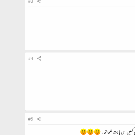
#3
#4
#5
 کہیں اس بابت لکھا تھا۔