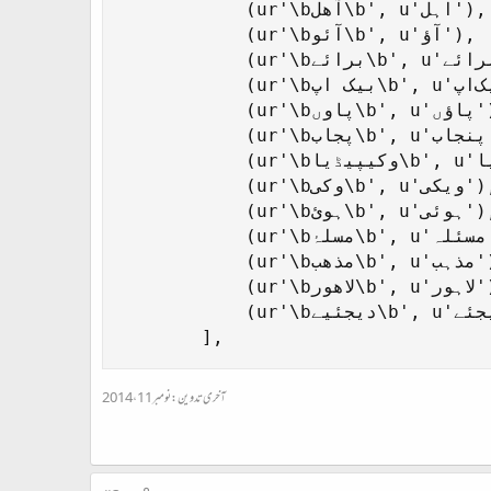
            (ur'\bآھل\b', u'اہل'),

            (ur'\bآئو\b', u'آؤ'),

            (ur'\bبرائے\b', u'برائے'),

            (ur'\bبیک اپ\b', u'بیک‌اپ'),

            (ur'\bپاوں\b', u'پاؤں'),

            (ur'\bپجاب\b', u'پنجاب'),

            (ur'\bوکیپیڈیا\b', u'ویکیپیڈیا'),

            (ur'\bوکی\b', u'ویکی'),

            (ur'\bہوئ\b', u'ہوئی'),

            (ur'\bمسلۂ\b', u'مسئلہ'),

            (ur'\bمذھب\b', u'مذہب'),

            (ur'\bلاھور\b', u'لاہور'),

            (ur'\bدیجئیے\b', u'دیجئے'),    

        ],
آخری تدوین:
نومبر 11، 2014