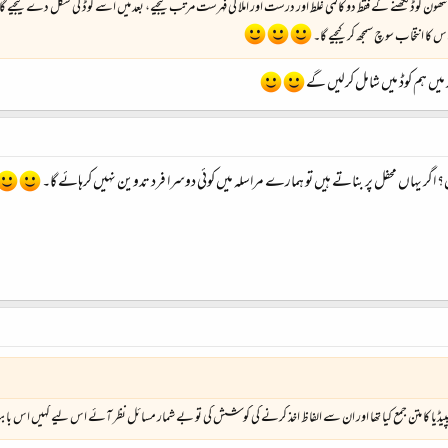
 کوڈ لکھنے کے فقط دو کالمی غلط اور درست اور املا کی فہرست مرتب کیجیے، بعد میں اسے کوڈ کی شکل دے لیجیے گا یا 
س کا انتخاب سوچ سمجھ کر کیجیے گا۔
میں ہم کوڈ میں شامل کرلیں گے
؟ اگر یہاں محفل پر بناتے ہیں تو ہمارے مراسلہ میں کوئی دوسرا فرد تدوین نہیں کرہائے گا۔
یڈیا کا متن جمع کیا تھا اور ان سے الفاظ اخذ کرنے کی کوشش کی تو بے شمار مسائل نظر آئے اس لیے کہیں اس بابت