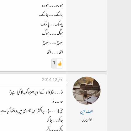
ہو رہ ۔۔۔ ہو رہ
جاسک ۔۔ جا سک
پاسک۔۔ پا سک
ہوگ ۔۔۔ ہو گ
ہوج ۔۔۔ ہوج
اتھا ۔۔۔ اتھا
1
نومبر 12، 2014
ؤ ۔۔۔ؤ (واو کے اوپر ہمزہ کو بدلا گیا ہے)
ہء ۔۔ ۂ
ئ)۔۔۔ء) ۔ یہ اکثر سن عیسوی میں دیکھا گیا ہے یا
الف عین
جاکر ۔۔ جا کر
لائبریرین
پاکر ۔۔۔ پا کر