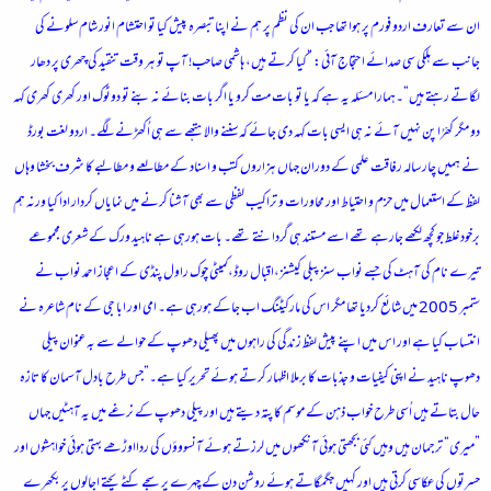
ان سے تعارف اردو فورم پر ہوا تھا جب ان کی نظم پر ہم نے اپنا تبصرہ پیش کیا تو احتشام انور شام سلونے کی
جانب سے ہلکی سی صدائے احتجاج آئی: ”کیا کرتے ہیں، ہاشمی صاحب! آپ تو ہر وقت تنقید کی چھری پر دھار
لگاتے رہتے ہیں“۔ہمارا مسئلہ یہ ہے کہ یا تو بات مت کرو یا اگر بات بنائے نہ بنے تو دوٹوک اور کھری کھری کہہ
دو مگر کھُرّا پن نہیں آئے نہ ہی ایسی بات کہہ دی جائے کہ سننے والا ہتھے سے ہی اُکھڑنے لگے۔ اردو لغت بورڈ
نے ہمیں چار سالہ رفاقت علمی کے دوران جہاں ہزاروں کتب و اسناد کے مطالعے و مطالبے کا شرف بخشا وہاں
لفظ کے استعمال میں حزم و احتیاط اور محاورات و تراکیب لفظی سے بھی آشنا کرنے میں نمایاں کردار ادا کیا ورنہ ہم
برخودغلط جو کچھ لکھے جارہے تھے اسے مستند ہی گردانتے تھے۔ بات ہورہی ہے ناہید ورک کے شعری مجموعے
تیرے نام کی آہٹ کی جسے نواب سنز پبلی کیشنز،اقبال روڈ،کمیٹی چوک راول پنڈی کے اعجاز احمد نواب نے
ستمبر 2005 میں شائع کردیا تھا مگر اس کی مارکیٹنگ اب جاکے ہورہی ہے۔ امی اور ابا جی کے نام شاعرہ نے
انتساب کیا ہے اور اس میں اپنے پیش لفظ زندگی کی راہوں میں پھیلی دھوپ کے حوالے سے بہ عنوان پیلی
دھوپ ناہید نے اپنی کیفیات و جذبات کا برملا اظہار کرتے ہوئے تحریر کیا ہے۔”جس طرح بادل آسمان کا تازہ
حال بتاتے ہیں اُسی طرح خواب ذہن کے موسم کا پتہ دیتے ہیں اور پیلی دھوپ کے نرغے میں یہ آہٹیں جہاں
”میری“ ترجمان ہیں وہیں کئی بجھتی ہوئی آنکھوں میں لرزتے ہوئے آنسووؤں کی ردااوڑھے بہتی ہوئی خواہشوں اور
حسرتوں کی عکاسی کرتی ہیں اور کہیں جگمگاتے ہوئے روشن دن کے چہرے پر سجے کٹے پحتے اجالوں پر بکھرے