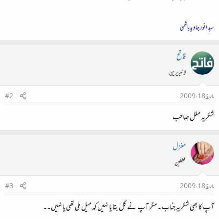
سید انور جاوید ہاشمی
فاتح
لائبریرین
مارچ 18، 2009
#2
شکریہ مغل صاحب
مغزل
محفلین
مارچ 18، 2009
#3
آپ کا بھی شکریہ جناب ۔ مگر آپ نے کل بتا یا نہیں کہ میل ملی تھی یا نہیں۔۔