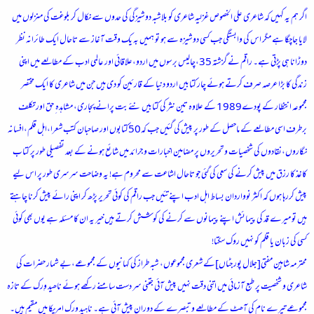
ء
اگر ہم یہ کہیں کہ شاعری علی الخصوص غزلیہ شاعری کو بلاشبہ دوشیزگی کی حدوں سے نکال کر بلوغت کی منزلوں میں
لایا جاچگا ہے مگر اس کی وابستگی جب کسی دوشیزہ سے ہو تو ہمیں بہ یک وقت آغاز سے تاحال ایک طائرانہ نظر
دوڑانا ہی پڑتی ہے۔ راقم نے گزشتہ 35،چالیس برسوں میں اردو،علاقائی اور عالمی ادب کے مطالعے میں اپنی
زندگی کا بڑا عرصہ صرف کرتے ہوئے چار کتابیں اردو دنیا کے قارئین کو دی ہیں جن میں شاعری کا ایک مختصر
مجموعہ انتظار کے پودے1989 کے علاوہ تین نثر کی کتابیں نئے بت پرانے پجاری، مشاہدہ ِ حق اور تکلف
برطرف اسی مطالعے کے ماحصل کے طور پر پیش کی گئیں جب کہ50کتابوں اور صاحبان کتب شعرا،اہل قلم،افسانہ
نگاروں،نقادوں کی شخصیات و تحریروں پر مضامین اخبارات و جرائد میں شائع ہونے کے بعد تفصیلی طور پر کتاب
کاغذ کا رزق میں پیش کرنے کی سعی کی گئی جو تاحال اشاعت سے محروم ہے! یہ وضاحت سرسری طور پر اس لیے
پیش کررہا ہوں کہ اکثر نوواردان بساط اہل ادب اپنے تئیں جب راقم کی کوئی تحریر پڑھ کر اپنی رائے پیش کرنا چاہتے
ہیں تو میرے قد کی پیمائش اپنے پیمانوں سے کرنے کی کوشش کرتے ہیں خیر یہ ان کا مسئلہ ہے یوں بھی کوئی
کسی کی زبان یا قلم کو نہیں روک سکتا!
محترمہ شاہین مفتی[جلال پور جٹاں]کے شعری مجموعوں، شبہ طراز کی کہانیوں کے مجموعے،بے شمار حضرات کی
شاعری و شخصیت پر طبع آزمائی میں اتنی دقت نہیں پیش آئی جتنی سر دست سامنے رکھے ہوئے ناھید وِرک کے تازہ
مجموعے تیرے نام کی آھٹ کے مطالعے و تبصرے کے دوران پیش آئی ہے۔ ناہید ورک امریکا میں مقیم ہیں۔