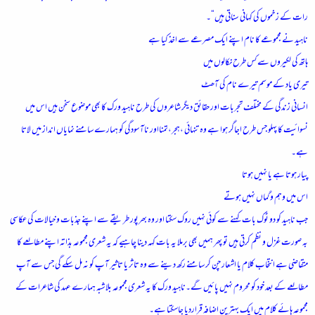
رات کے زخموں کی کہانی سناتی ہیں“۔
ناہید نے مجموعے کا نام اپنے ایک مصرعے سے اخذ کیا ہے
ہاتھ کی لکیروں سے کس طرح نکالوں میں
تیری یاد کے موسم تیرے نام کی آھٹ
انسانی زندگی کے مختلف تجربات اور حقائق دیگر شاعروں کی طرح ناہید ورک کا بھی موضوع سخن ہیں اس میں
نسوائیت کا پہلو جس طرح اجاگر ہوا ہے وہ تنہائی ،ہجر،تمنااور ناآسودگی کو ہمارے سامنے نمایاں انداز میں لاتا
ہے۔
پیار ہوتا ہے یا نہیں ہوتا
اس میں وہم و گماں نہیں ہوتے
جب ناہید کو دو ٹوک بات کہنے سے کوئی نہیں روک سکتا اور وہ بھرپور طریقے سے اپنے جذبات و خیالات کی عکاسی
بہ صورت غزل و نظم کرتی ہیں تو پھر ہمیں بھی برملا یہ بات کہہ دینا چاہیے کہ یہ شعری مجموعہ بذاتہ اپنے مطالعے کا
متقاضی ہے انتخاب کلام یا اشعار چن کر سامنے رکھ دینے سے وہ تاثر یا تاثیر آپ کو نہ مل سکے گی جس سے آپ
مطالعے کے بعد خود کو محروم نہیں پائیں گے۔ناہید ورک کا یہ شعری مجموعہ بلاشبہ ہمارے عہد کی شاعرات کے
مجموعہ ہائے کلام میں ایک بہترین اضافہ قراردیا جاسکتا ہے۔