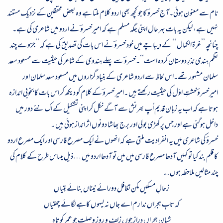
نام سے معنون ہوئی۔آج خسروؔ کا جو کچھ بھی اردو کلام ملتا ہے وہ بعض محققین کے نزدیک مستند
نہیں ہے، لیکن یہ بات بہر حال اپنی جگہ مسلم ہے کہ امیرخسروؔ نے اردو میں شاعری کی ہے۔
چنانچہ ’’غرۃ الکمال ‘‘ کے دیباچے میں خود خسروؔ نے اس بات کی تصدیق کی ہے کہ ’’جزوے چند
نظم ہندی نذرِ دوستان کردہ است‘‘۔خسروؔ سے پہلے ہندوی کے شاعر کی حیثیت سے مسعود سعد
سلمان مشہور تھے۔اس لحاظ سے اردو شاعری کے بنیاد گزاروں میں مسعود سعد سلمان اور
امیرخسروؔ خشتِ اوّل کی حیثیت رکھتے ہیں ۔امیر خسروؔ کے کلام کو دیکھ کر اس بات کا بخوبی اندازہ
ہوتا ہے کہ اب یہ زبان قدیم اُپ بھرنش سے آگے نکل کر اپنی تشکیل کے اک نئے دور میں
داخل ہوگئی ہے اور جس پر کھڑی بولی اور برج بھاشا دونوں اثر انداز ہوئی ہیں ۔
خسروؔ کی شاعری میں یہ انفرادیت ملتی ہے کہ انھوں نے ایک مصرع فارسی اور ایک مصرع اردو
کا قلم بند کیا تو کہیں آدھا مصرع فارسی میں میں تو آدھا اردو میں …ذیل میںاس طرح کے کلام کی
چند مثالیں ملاحظہ ہوں ؎
زحالِ مسکیں مکن تغافل دورائے نیناں بنائے بتیاں
کہ تابِ ہجراں ندارم اے جاں نہ لیہوں کاہے لگائے چھتیاں
شبانِ ہجراں دراز چوں زلف و روزِ وصلت چو عمر کوتاہ