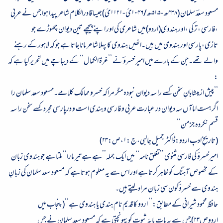
مسعود سعدؔ سلمان (
۴۳۸
ھ -
۵۱۵
ھ/
۱۰۴۶
ئ-
۱۱۲۱
ئ)جیسا قادرالکلام شاعر پیدا ہوا جس نے عربی
،فارسی ،ترکی ،اور ہندوی(اردو)میں شاعری کی اور اپنے پیچھے تین دیوان چھوڑے جو
تازی،پارسی اور ہندوی میں ہیں۔انھیں ہندوی کا پہلا شاعر ماناجاتا ہے جو کہ لاہور کے رہنے
والے تھے۔جن کے بارے میں امیر خسروؔ نے ’’غرۃ الکمال‘‘ کے دیباچے میں تحریر کیا ہے کہ
:
’’پیش ازیںشاہانِ سخن کسے را سہ دیوان نبودہ مگر مراکہ خسرو ممالک کلامے۔مسعود سعد سلمان را
اگر ہست اماآں سہ دیوان در عبارت عربی و فارسی و ہندی است و درپارسی مجرد کسے سخن را سہ
قسم نکردہ جز من‘‘
(تاریخِ ادبِ اردو:ڈاکٹر جمیل جالبی،ج :
۱
،ص:
۲۳
)
امیرخسروؔ کی فارسی مثنوی ’’تغلق نامہ‘‘ میں ایک جملہ’’ہے ہے تیر مارا‘‘ ملتا ہے جو ہندوی زبان
کے مخصوص آہنگ کو ظاہر کرتا ہے اور اس سے یہ معلوم ہوتا ہے کہ مسعود سعد سلمان کی زبانِ
ہندوی سے خسروؔ کون سی زبان مراد لیتے ہیں۔
حافظ محمود شیرانی کے مطابق:’’ اردو کا قدیم نام ہندی یا ہندوی ہے‘‘(پنجاب میں
اردوص
۲۳)
جس سے یہ بات پایۂ ثبوت کو پہونچتی ہے کہ مسعود سعد سلمان نے جس