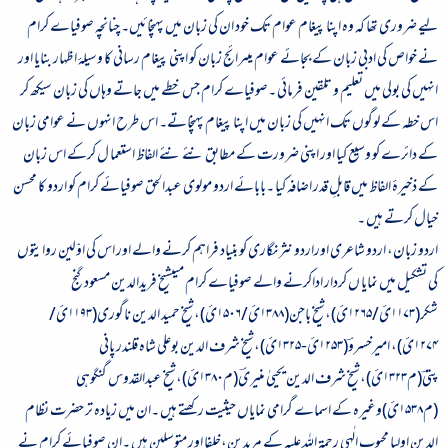
لیے ضروری تھا کہ وہ اپنا پیغام عوام تک خود ان کی زبان میں پہنچائیں۔ چنانچہ صوفیاے کرام
نے خواص کی ادبی زبان کے بجائے عوام میںرائج زبان کو اپنی پیغام رسانی کا وسیلۂ اظہار بنایا اور
انہیں کی بولی میں تعلیم و تلقین فرمائی ۔صوفیاے کرام جس خطے میں جاتے وہاں کی زبان سیکھ کر
اس خطہ کے لوگوں تک انہیں کی زبان میں اپنا پیغام پہنچاتے۔ اس طرح انہوں نے عوامی زبان
کے دائرے کو وسیع کیا اور اپنی ضرورت کے مطابق نئے نئے الفاظ استعما ل کرکے اس زبان
کے ذخیرۂ الفاظ میں قابلِ قدر اضافہ کیا ۔بابائے اردو مولوی عبدالحق صوفیائے کرام کو اردو کا محسن
خیال کرتے ہیں ۔
اردو زبان، اردو شاعری اوراردو نثر نگاری کو بنیاد فراہم کرنے والے اور اس کی اوّلین روایتوں
کی تشکیل میں نمایا ں کردار اداکرنے والے صوفیاے کرام میںشیخ فریدالدین مسعود گنج
شکر(
۱۱۷۳
ئ/
۱۲۶۵
ئ)،شیخ باجن(
۱۳۸۸
ئ/
۱۵۰۶
ئ)،شیخ حمید الدین ناگوری(
۱۱۹۳
ئ/
۱۲۷۴
ئ)، امیرخسروؔ(
۱۲۵۳
ئ-
۱۳۲۵
ئ)،شیخ شرف الدین بوعلی شاہ قلندر پانی
پتیؔ(م
۱۳۲۳
ئ)،شیخ شرف الدین یحییٰ منیریؔ(م
۱۳۸۰
ئ)،شیخ عبدالقدوس گنگوہی
(م
۱۵۳۸
ئ)وغیرہ کے اسماے گرامی نمایاں حیثیت رکھتے ہیں ۔ان میں زیادہ تر حضرت نظام
الدین اولیا محبوبِ الٰہی رحمۃ اللہ علیہ کے مریدین،خلفا اور متوسلین ہیں ۔ان صوفیائے کرام نے