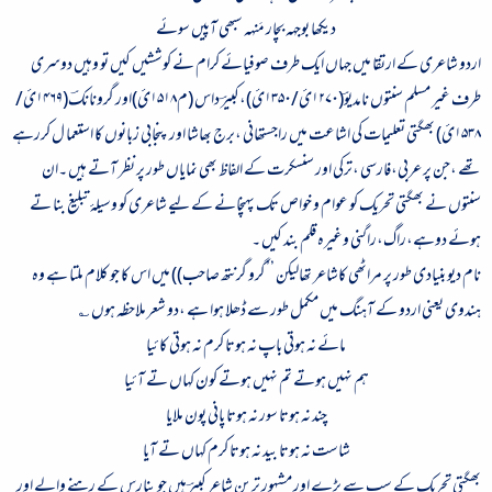
دیکھا بوجہہ بچار مَنہہ سبھی آپیں سوئے
اردو شاعری کے ارتقا میں جہاں ایک طرف صوفیائے کرام نے کوششیں کیں تو وہیں دوسری
طرف غیر مسلم سنتوں نامدیوؔ(
۱۲۷۰
ئ/
۱۳۵۰
ئ)،کبیرؔ داس (م
۱۵۱۸
ئ)اور گرونانکؔ(
۱۴۶۹
ئ/
۱۵۳۸
ئ) بھگتی تعلیمات کی اشاعت میں راجستھانی ،برج بھاشا اور پنجابی زبانوں کا استعما ل کررہے
تھے ،جن پر عربی،فارسی ،ترکی اور سنسکرت کے الفاظ بھی نمایاں طور پر نظر آتے ہیں ۔ان
سنتوں نے بھگتی تحریک کو عوام و خواص تک پہنچانے کے لیے شاعری کو وسیلۂ تبلیغ بنا تے
ہوئے دوہے،راگ،راگنی وغیرہ قلم بند کیں ۔
نام دیو بنیادی طور پر مراٹھی کاشاعر تھالیکن ’’گرو گرنتھ صاحب)) میں اس کا جو کلام ملتا ہے وہ
ہندوی یعنی اردو کے آہنگ میں مکمل طور سے ڈھلا ہوا ہے ،دو شعر ملاحظہ ہوں ؎
مائے نہ ہوتی باپ نہ ہوتا کرم نہ ہوتی کائیا
ہم نہیں ہوتے تم نہیں ہوتے کون کہاں تے آئیا
چند نہ ہوتا سور نہ ہوتا پانی پون ملایا
شاست نہ ہوتا بید نہ ہوتا کرم کہاں تے آیا
بھگتی تحریک کے سب سے بڑے اور مشہور ترین شاعر کبیرؔ ہیں جو بنارس کے رہنے والے اور