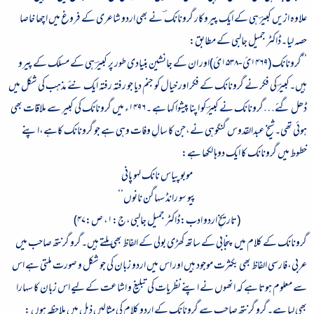
علاوہ ازیں کبیرؔ ہی کے ایک پیروکار گرونانک ؔ نے بھی اردو شاعری کے فروغ میں اچھا خاصا
حصہ لیا۔ڈاکٹر جمیل جالبی کے مطابق:
’’گرونانک (
۱۴۶۹
ئ-
۱۵۳۸
ئ)اور ان کے جانشین بنیادی طور پر کبیرؔ ہی کے مسلک کے پیرو
ہیں۔کبیرؔ کی فکر نے گرونانک کے فکر اور خیال کو جنم دیا جو رفتہ رفتہ ایک نئے مذہب کی شکل میں
ڈھل گئے…گرونانک نے کبیرؔ کو اپنا پیشوا کہا ہے ۔
۱۴۹۶
ء میں گرونانک کی کبیر سے ملاقات بھی
ہوئی تھی۔شیخ عبدالقدوس گنگوہی نے،جن کا سالِ وفات وہی ہے جو گرونانک کاہے،اپنے
خطوط میں گرونانک کا ایک دوہا لکھا ہے
:
موبو پیاس نانک لہو پانی
پیو سو رانڈ سہاگن نانوں
‘‘
(تاریخِ اردو ادب:ڈاکٹر جمیل جالبی،ج:
۱
، ص:
۴۷
)
گرونانک کے کلام میں پنجابی کے ساتھ کھڑی بولی کے الفاظ بھی ملتے ہیں۔گرو گرنتھ صاحب میں
عربی،فارسی الفاظ بھی بکثرت موجود ہیں اور اس میں اردو زبان کی جو شکل و صورت ملتی ہے اس
سے معلوم ہوتا ہے کہ انھوں نے اپنے نظریات کی تبلیغ و اشاعت کے لیے اس زبان کا سہارا
بھی لیا ہے۔گرو گرنتھ صاحب سے گرونانک کے اردو کلام کی مثالیں ذیل میں ملاحظہ ہوں :