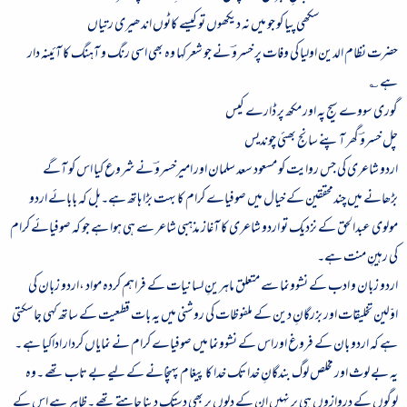
سکھی پیا کو جو میں نہ دیکھوں تو کیسے کاٹوں اندھیری رتیاں
حضرت نظام الدین اولیا کی وفات پر خسروؔ نے جو شعر کہا وہ بھی اسی رنگ و آہنگ کا آئینہ دار
ہے ؎
گوری سووے سیج پہ اور مکھ پر ڈارے کیس
چل خسروؔ گھر آپنے سانج بھئی چوندیس
اردو شاعری کی جس روایت کو مسعود سعد سلمان اور امیرخسروؔ نے شروع کیا اس کو آگے
بڑھانے میں چندمحققین کے خیال میں صوفیاے کرام کا بہت بڑا ہاتھ ہے۔بل کہ بابائے اردو
مولوی عبدالحق کے نزدیک تو اردو شاعری کا آغاز مذہبی شاعر سے ہی ہوا ہے جو کہ صوفیائے کرام
کی رہینِ منت ہے۔
اردو زبان و ادب کے نشوونما سے متعلق ماہرینِ لسانیات کے فراہم کردہ مواد ،اردو زبان کی
اوّلین تخلیقات اور بزرگانِ دین کے ملفوظات کی روشنی میں یہ بات قطعیت کے ساتھ کہی جاسکتی
ہے کہ اردو بان کے فروغ اوراس کے نشوونما میں صوفیاے کرام نے نمایاں کردار اداکیا ہے ۔
یہ بے لوث اور مخلص لوگ بندگانِ خدا تک خدا کا پیغام پہنچانے کے لیے بے تاب تھے ۔وہ
لوگوں کے دروازوں ہی پر نہیں ان کے دلوں پر بھی دستک دینا چاہتے تھے ۔ظاہر ہے اس کے