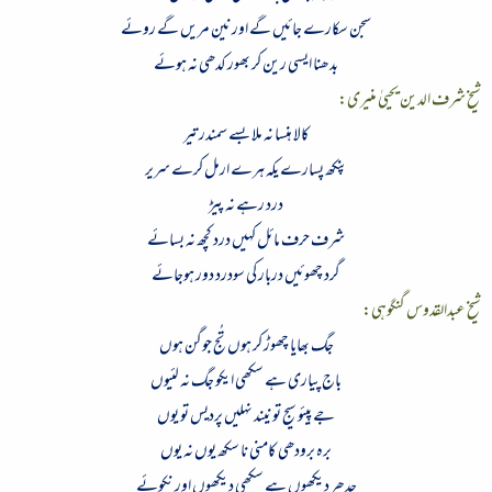
سجن سکارے جائیں گے اور نین مریں گے روئے
بدھنا ایسی رین کر بھور کدھی نہ ہوئے
شیخ شرف الدین یحییٰ منیری
:
کالا ہنسا نہ ملا بسے سمندر تیر
پنکھ پسارے یکہ ہرے ارمل کرے سریر
درد رہے نہ پیڑ
شرف حرف مائل کہیں درد کچھ نہ بسائے
گرد چھوئیں دربار کی سودرد دور ہوجائے
شیخ عبدالقدوس گنگوہی
:
جگ بھایا چھوڑ کر ہوں تُج جوگن ہوں
باج پیاری ہے سکھی ایکو جگ نہ لئیوں
جے پیئو سیج تو نیند نہلیں پردیس تو یوں
برہ برودھی کامنی نا سکھ یوں نہ یوں
جدھر دیکھوں ہے سکھی دیکھوں اور نکوئے