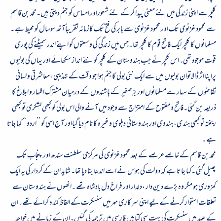
کلچرسے اپنی زندگی میں نئے معنی پیدا کرکے نئے شعوراور احساس کو جنم دیتی ہیں۔محمد بن قاسم
سے محمود غزنوی تک اور محمود غزنوی سے بابر کی فتح تک کازمانہ تقریباًآٹھ سوسال کو محیط ہے ۔
مسلمانوں کا کلچر ایک فاتح قوم کا کلچر تھا۔جس میں زندگی کی وسعتوں کو اپنے اندر سمیٹنے کی پوری
قوت موجود تھی۔اس کلچر نے جب ہندوستان کے کلچر کو نئے انداز سکھائے اور یہاں کی بولیوں
پراپنا اثر ڈالاتوان بولیوں میں سے ایک نئی بولی کاجنم ہوا جو وقت کے تہذیبی ،معاشرتی و لسانی
تقاضوں کے سہارے مسلمانوں اور برِّ صغیر کے باشندوں کے درمیان مشترک اظہار و ابلاغ کا
ذریعہ بن گئی۔فاتح و مفتوح کے امتزاج سے وجود میں آنے والی اس بولی کو کبھی لشکری تو کبھی
ریختہ تو کبھی ہندی، ہندوی اور ہندوستانی دہلوی وغیرہ کا نام دیا گیااور آج اسی کو ’’اردو ‘‘ کہا جاتا
ہے ۔
محمد بن قاسم کے خاصے عرصے کے بعد محمود غزنوی کی مرکزی سلطنت سندھ اور پنجاب تک
پھیل گئی ۔کہا جاتا ہے کہ دولت کی ہوس نے اسے اندھا بنا دیا تھا۔ شاید ان کے کردار کی یہ ایک
کمزوری ہو مگر وہ بڑے دین دار ،دلدار اور فراخ دل بادشاہ تھے ۔انھوں نے ہندوستان سے
تعلقات استوار کرنے کے لیے اپنی سرکاری مہرمیں سنسکرت کے الفاظ کندہ کرائے تھے۔ان
کے عہد میں سنسکرت کی بہت سی کتابیں فارسی میں ترجمہ کی گئیں۔ان کے زمانے میں خواجہ