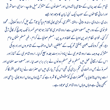
قیام کے بعد یہاں کے مقامی باشندوں اور مسلمانوں کے مشترکہ میل ملاپ ،سماجی،معاشرتی
اور لسانی تقاضوں کے سبب ایک نئی زبان کا وجود ہوا جسے
ہندی،ہندوی،ہندوستانی،ریختہ،لشکری،کھڑی بولی کانام دیا گیا جوآگے چل کر اردو کہلائی ۔محمود
غزنوی کے دور میں مسعود سلمان سے اردو شاعری کا آغاز ہوا جو امیرخسروؔ تک پہونچ کر کافی ترقی
کرگئی۔خواجہ نظام الدین اولیا کے خلفا و مریدین ،مسلم صوفیائے کرام ،غیر مسلم سنتوں نام
دیو،کبیر گرونانک جیسی بھگتی تحریک کے مبلغین ،شمال و جنوب کے شاعروں اور ادیبوںکی
مشترکہ جدو جہد سے اردو شاعری نے اپنادائرہ بہت جلد وسیع کرلیا ۔اردو شاعری کے آغاز اور
اس کے ارتقائی عمل میں مسلم و غیر مسلم دونوں نے برابر برابر حصہ لیا ۔اور مسعود سعد سلمان اور
خسروؔ نے جس درخت کی تخم ریزی کی تھی اس کی آبیاری میں ان حضرات نے اپنا خونِ جگر لگا کر
اسے پروان چڑھایا یہ انھیںحضرات کی کوششوں کا ثمرہ ہے کہ آج جہاں جہاں اردو بولی ،پڑھی اور
سمجھی جاتی ہے وہاں وہاں اردو شاعری موجود ہے۔