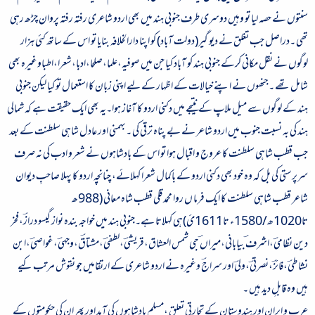
سنتوں نے حصہ لیا تو وہیں دوسری طرف جنوبی ہند میں بھی اردو شاعری رفتہ رفتہ پروان چڑھ رہی
تھی ۔دراصل جب تغلق نے دیو گیر(دولت آباد) کو اپنا دارالخلافہ بنایا تو اس کے ساتھ کئی ہزار
لوگوں نے نقل مکانی کرکے جنوبی ہند کو آباد کیا جن میں صوفیہ،علما،صلحا،ادبا،شعرا،اطباوغیرہ بھی
شامل تھے ۔جنھوں نے اپنے خیالات کے اظہار کے لیے اپنی زبان کا استعمال تو کیا لیکن جنوبی
ہند کے لوگوں سے میل ملاپ کے نتیجے میں دکنی اردو کا آغاز ہوا۔یہ بھی ایک حقیقت ہے کہ شمالی
ہند کی بہ نسبت جنوب میں اردو شاعر نے بے پناہ ترقی کی ۔بہمنی اور عادل شاہی سلطنت کے بعد
جب قطب شاہی سلطنت کا عروج و اقبال ہوا تو اس کے بادشاہوں نے شعر و ادب کی نہ صرف
سرپرستی کی بل کہ وہ خود بھی دکنی اردو کے باکمال شعرا کہلائے، چنانچہ اردو کا پہلا صاحبِ دیوان
شاعر قطب شاہی سلطنت کا ایک فرما ں روا محمد قلی قطب شاہ معانی (988ھ
تا1020ھ/1580ء تا1611ئ)ہی کہلاتا ہے۔جنوبی ہند میں خواجہ بندہ نواز گیسو درازؔ،فخر
دین نظامیؔ،اشرف ؔبیابانی،میراں ؔجی شمس العشاق،قریشیؔ،لطفیؔ،مشتاقؔ،وجہیؔ،غواصیؔ،ابن
نشاطیؔ،فائزؔ،نصرتیؔ،ولیؔ اور سراجؔ وغیرہ نے اردو شاعری کے ارتقامیں جو نقوش مرتب کیے
ہیں وہ قابلِ دید ہیں ۔
عرب و ایران اور ہندوستان کے تجارتی تعلق ،مسلم بادشاہوں کی آمد اور پھر ان کی حکومتوں کے