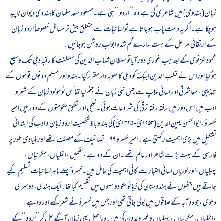
زبان(ہندوی) میں شاعر ی کی ہے وہ ’’اردو ‘‘ ہی ہے۔مسعود سعد سلمان کاہندوی دیوان ناپید
ہوچکا ہے۔اگر یہ دست یاب ہوجاتا ہے تو لسانیات سے متعلق بیش تر مسائل خصوصاً اردو زبان
کے ارتقائی مراحل کے بہت سارے گم شدہ ابواب روشن ہوجائیں ۔
محمود غزنوی کے بعد جب غوری دورآیاتو سلطان شہاب الدین کی سلطنت کا رقبہ دہلی تک وسیع
ہوگیا اوراس نے قطب الدین ایبکؔ کو دہلی کا صوبہ دار مقرر کیا ۔ہندو اور مسلم دونوں قوموں کے
تہذیبی ،معاشرتی اور لسانی ملاپ سے جس نئی زبان نے جنم لیا تھااُس نَو مولود زبان کے شعرو
ادب میں اس دور میں رفتہ رفتہ ترقی کی شروعات ہوئی ۔خلجی اور تغلق حکومتوں کے دور میں امیر
خسروؔ ،ابوالحسن یمین الدین(
۱۲۵۳
ئ-
۱۳۲۵
ئ)کی بلندو بالا شخصیت اردو زبان و ادب کی ابتدائی
تشکیل میں بڑی اہمیت رکھتی ہے ۔امیر خسرو
۹۹
؍
تصانیف کے مصنف تھے اور بنیادی طور پر
فارسی کے بہت بڑے شاعر اور عالم تھے ۔ان کے دوہے ،نظمیں ،انملیاں،مکرنیاں،
پہیلیاں،اور لوریاں لسانی اعتبار سے کافی اہمیت کی حامل ہیں۔خسروؔ پہلے ماہرِلسانیات تسلیم کیے
جاتے ہیں جنھوں نے ہندوستان کی زبانوںکو دو حصوں میں تقسیم کیا تھا۔ایک ہندی ،دوسری
دہلوی ،جو دوآبہ کے علاقوں میں بولی جاتی تھی اور جس میں خسروؔ نے شعر کہے اور دوہے
،انملیاں، مکرنیاں ،پہیلیاں وغیرہ مدون کی ہیں ۔دراصل یہی زبان آگے چل کر ’’اردو‘‘کے