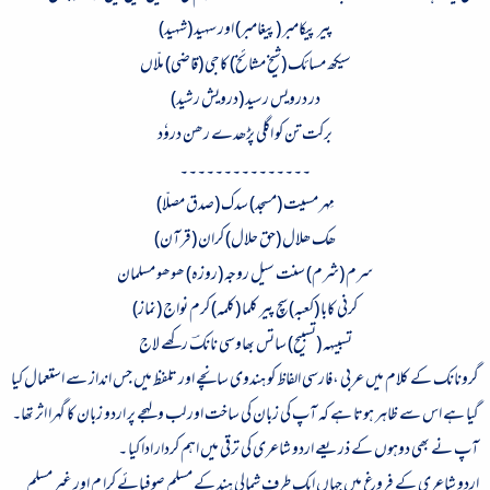
پیر پیکامبر (پیغامبر) اور سہید (شہید
)
سیکھ مسائک (شیخ مشائخ) کاجی (قاضی) ملّاں
در درویس رسید (درویش رشید
)
برکت تن کو اگلی پڑھدے رھن دروٗد
۔۔۔۔۔۔۔۔۔۔۔۔۔۔۔
مِہر مسیت (مسجد) سدک (صدق مصلّا
)
ھک ھلال (حق حلال) کران (قرآن
)
سرم (شرم) سنت سیل روجہ (روزہ) ھوھو مسلمان
کرنی کابا (کعبہ) سچ پیر کلما (کلمہ) کرم نواج (نماز
)
تسبیہہ (تسبیح) ساتس بھاوسی نانکؔ رکھے لاج
گرونانک کے کلام میں عربی ،فارسی الفاظ کو ہندوی سانچے اور تلفظ میں جس انداز سے استعمال کیا
گیا ہے اس سے ظاہر ہوتا ہے کہ آپ کی زبان کی ساخت اور لب و لہجے پر اردو زبان کا گہرا اثر تھا۔
آپ نے بھی دوہوں کے ذریعے اردو شاعری کی ترقی میں اہم کردار ادا کیا ۔
اردو شاعری کے فروغ میں جہاں ایک طرف شمالی ہند کے مسلم صوفیائے کرا م اور غیر مسلم