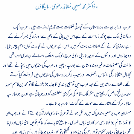
٭ڈاکٹر محمد حسین مُشاہدؔ رضوی ، مالیگاؤں
عرب اور ایران سے ہندوستان کے تجارتی تعلقات بہت قدیم زمانہ سے ہیں ۔عرب ایک
ریگستانی ملک ہے چونکہ زراعت کے لیے اس میں پانی کے ذخیرے اورزندگی بسر کرنے کے
لیے روزی کمانے کے امکانا ت بہت کم ہیں۔اس لیے عربوں نے تجارت کو اپنا اہم پیشہ بنایا۔
وہ جہازوں اور اونٹوں کے ذریعہ ناریل،کالی مرچ،لونگ،مشک،مسالے ،چاندی اور ہاتھی
دانت کی مصنوعات وغیرہ ہندوستان سے یورپ،چین اور عرب کی منڈیوں میں پہنچاتے تھے اور
کچا مال مثلاً نارنگی،انناس ،شہتوت اورسیب لاکر ہندوستان کی منڈیوں میں فروخت کیا کرتے
تھے۔خلفاے راشدین کے بعد عرب میں توسیع پسندی کا جذبہ جڑ پکڑنے لگا تو محمد بن قاسم صوبۂ
سندھ پرفتح حاصل کرلیتے ہیں مگر ملکِ شام کی مرکزی سلطنت کمزور ہوجاتی ہے اور یہ ہونہار سپہ
سالار مرکز کے اشارے سے موت کے گھاٹ اتار دیا جاتا ہے ۔
مسلمان جب برِّ صغیر ہند و پاک میں داخل ہوئے تو عربی، فارسی اور ترکی بولتے آئے اور جب ان
کا اقتدار قائم ہوا تو فارسی سرکاری زبان ٹھہری ۔تاریخ شاہد ہے کہ حاکم قومیں اپنی زبان اور اپنا
کلچر ساتھ لاتی ہیںاور محکوم قومیں جن کی تہذیبی و تخلیقی قوتیں مُردہ ہوجاتی ہیں، اُس زبان اور