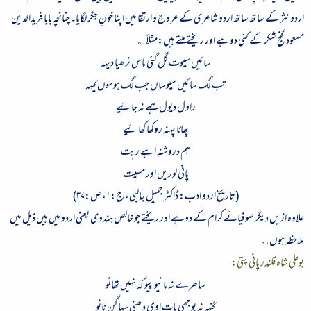
اردو نثر کے ساتھ ساتھ اردو شاعری کے عروج و ارتقا میں اپنا خونِ جگر لگایا۔چنانچہ بابا فریدالدین
مسعود گنج شکر کے کئی دوہے اور ریختے ملتے ہیں:مثلاً ؎
سائیں سیوت گل گئی ماس نرھیا دیہہ
تب لگ سائیں سیوساں جب لگ ہوسوں کیہہ
راول دیول ہمے نہ جائیے
پھاٹا پہنہ روکھا کھائیے
ہم دروشنہ اہے ریٖت
پانی لوریں اور مسیٖت
(تاریخِ اردو ادب: ڈاکٹر جمیل جالبی، ج:
۱
،ص:
۳۷
)
علاوہ ازیں دیگر صوفیائے کرام کے دوہے اور ریختے جو خالص ہندوی یعنی اردو میں ہیں ذیل میں
ملاحظہ ہوں ؎
بوعلی شاہ قلندر پانی پتی
:
ساھرے نہ مانیو پیو کہ نہیں تھانو
کُنہہ نہ بوجھی بات اوی دھنی سہاگن نانو