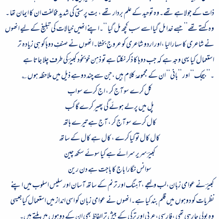
ذات کے جولاہے تھے۔وہ توحید کے علم بردار تھے ،بت پرستی کی شدید مخالفت ان کا ایمان تھا ۔
وہ کہتے تھے’’ جسے خدا مل گیا اسے سب کچھ مل گیا ‘‘۔اپنے انھیں خیالات کی تبلیغ کے لیے انھوں
نے شاعری کا سہارا لیا ،اور اردو شاعری کو عروج بخشا۔انھوں نے صنفِ دوہا کو ہی زیادہ تر
استعمال کیا یہی وجہ ہے کہ جب دوہا کا ذکر نکلتا ہے تو ذہن خوبخود کبیرؔ کی طرف چلا جاتا ہے
۔’’بیجک‘‘ اور ’’بانی‘‘ ان کے مجموعۂ کلام ہیں ،جن سے چند دوہے ذیل میں ملاحظہ ہوں ؎
کل کرے سو آج کر ، اج کرے سو اب
پل میں پرلے ہوئے گی پھیر کرے گا کب
کال کرے سو آج کر ، آج ہے تیرے ہاتھ
کال کال تو کیا کرے ، کال ہے کال کے ساتھ
کبیرؔ سریر سرائے ہے کیا سوئے سکھ چین
سوانس نگارا باج کا باجت ہے دن رین
کبیرؔ نے عوامی زبان،لب ولہجے ،آہنگ اور ترنم کے ساتھ آسان اور سلیس اسلوب میں اپنے
نظریات کو دوہوں میں قلم بند کیا ہے۔انھوں نے عوامی زبان کو اسی انداز میں استعمال کیاجیسی
وہ بولی جارہی تھی ،فارسی،عربی اور ترکی کے بیش تر الفاظ بھی ان کے دوہوں میں ملتے ہیں۔