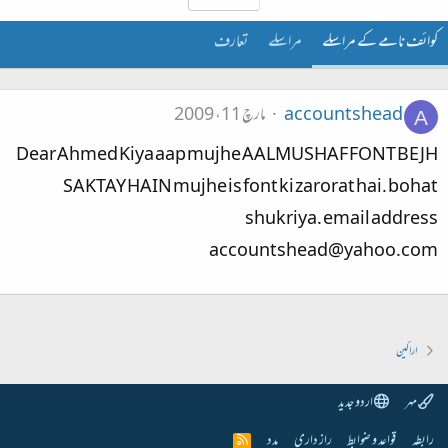
کوائف نامے کے مراسلے
مراسلے
تعارف
accountshead
مارچ 11، 2009
A
Dear Ahmed Kiya aap mujhe AALMUSHAF FONT BEJH
SAKTAY HAIN mujhe is font ki zarorat hai. bohat
shukriya. email address
accountshead@yahoo.com
اراکین
مہر
اردو جدید
رابطہ
قواعد و ضوابط
راز داری
مدد
R