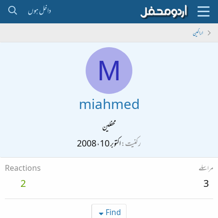
داخل ہوں
اراکین
M
miahmed
محفلین
رکنیت
اکتوبر 10، 2008
مراسلے
Reactions
2
3
Find