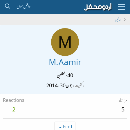
داخل ہوں
اراکین
M
M. Aamir
40
·
محفلین
رکنیت
جون 30، 2014
مراسلے
Reactions
2
5
Find