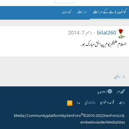
کوائف نامے کے مراسلے
مراسلے
تعارف
bilal260
دسمبر 7، 2014
السلام علیکم یوم پیدائش مبارک ہو۔
اراکین
مہر
اردو جدید
رابطہ
قواعد و ضوابط
راز داری
مدد
R
S
S
®
Media
|
Community platform by XenForo
© 2010-2022 XenForo Ltd.
embeds via s9e/MediaSites