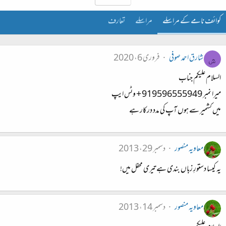
کوائف نامے کے مراسلے
مراسلے
تعارف
شارق احمد صوفی
فروری 6، 2020
ش
السلام علیکم جناب
میرا نمبر 919596555949 + وٹس ایپ
میں کشمیر سے ہوں آپ کی مدد درکار ہے
معاویہ منصور
دسمبر 29، 2013
یہ کیسا دستورِ زباں بندی ہے تیری محفل میں!
معاویہ منصور
دسمبر 14، 2013