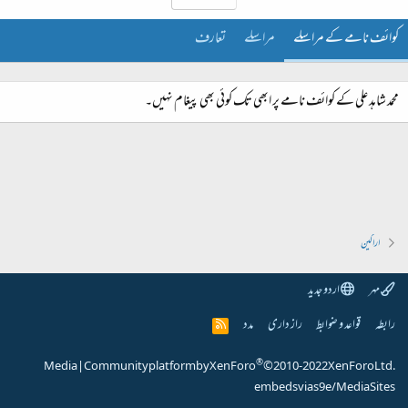
کوائف نامے کے مراسلے
مراسلے
تعارف
محمد شاہد علی کے کوائف نامے پر ابھی تک کوئی بھی پیغام نہیں۔
اراکین
مہر
اردو جدید
رابطہ
قواعد و ضوابط
راز داری
مدد
R
S
S
®
Media
|
Community platform by XenForo
© 2010-2022 XenForo Ltd.
embeds via s9e/MediaSites