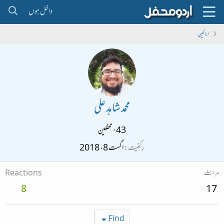
داخل ہوں
اراکین
محمد شاہد علی
43
·
محفلین
رکنیت
اگست 8، 2018
مراسلے
Reactions
8
17
Find