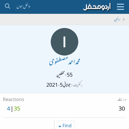
داخل ہوں
اراکین
محمد احمد مصطفوی
55
·
محفلین
رکنیت
جولائی 5، 2021
مراسلے
Reactions
4
35
30
Find