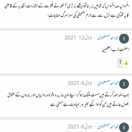
افسوس صد افسوس کہ شاہیں نہ بنا تو دیکھے نہ تری آنکھ نے فطرت کے اشارات! تقدیر کے قاضی
کا یہ فتویٰ ہے ازل سے ہے جرم ضعیفی کی سزا مرگ مفاجات!
محمد احمد مصطفوی
جولائی 12، 2021
اسلمت لرب العلمین
1
محمد احمد مصطفوی
جولائی 6، 2021
جب اللہ اللہ کرتے ہیں مست ملنگ ہو کر اپنے اوپر عاٸد دیگر ذمہ داریاں اور بندوں کے حقوق
بھول جاتے ہیں جن کو ادا کیے بغیر ہر عبادت بے معنی ہے
محمد احمد مصطفوی
جولائی 6، 2021