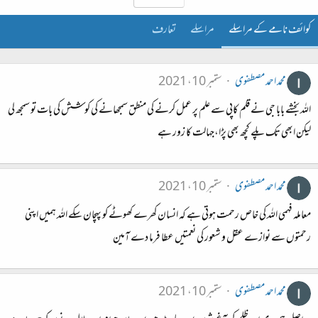
کوائف نامے کے مراسلے
مراسلے
تعارف
محمد احمد مصطفوی
ستمبر 10، 2021
اللہ بخشے بابا جی نے قلم کاپی سے علم پر عمل کرنے کی منطق سمجھانے کی کوشش کی بات تو سمجھ لی
لیکن ابھی تک پلے کچھ بھی پڑا،جہالت کا زور ہے
محمد احمد مصطفوی
ستمبر 10، 2021
معاملہ فہمی اللہ کی خاص رحمت ہوتی ہے کہ انسان کھرے کھوٹے کو پہچان سکے اللہ ہمیں اپنی
رحمتوں سے نوازے عقل و شعور کی نعمتیں عطا فرما دے آمین
محمد احمد مصطفوی
ستمبر 10، 2021