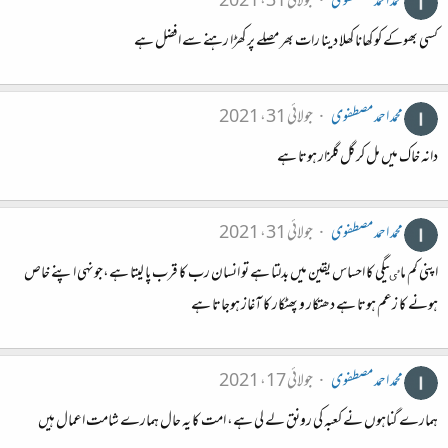
محمد احمد مصطفوی
جولائی 31، 2021
کسی بھوکے کو کھانا کھلا دینا رات بھر مصلے پر کھڑا رہنے سے افضل ہے
محمد احمد مصطفوی
جولائی 31، 2021
دانہ خاک میں مل کر گل گلزار ہوتا ہے
محمد احمد مصطفوی
جولائی 31، 2021
اپنی کم ماٸیگی کا احساس یقین میں بدلتا ہے تو انسان رب کا قرب پا لیتا ہے،جونہی اپنے خاص
ہونے کا زعم ہوتا ہے دھتکار و پھٹکار کا آغاز ہوجاتا ہے
محمد احمد مصطفوی
جولائی 17، 2021
ہمارے گناہوں نے کعبہ کی رونق لے لی ہے، امت کا یہ حال ہمارے شامت اعمال ہیں