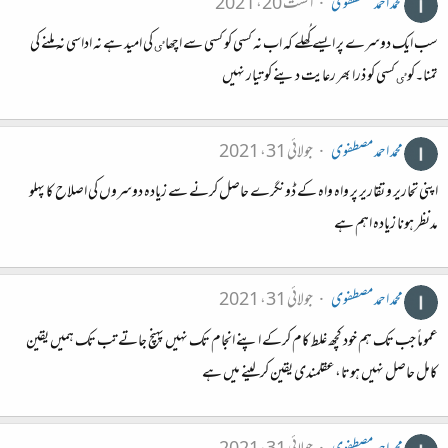
محمد احمد مصطفوی
اگست 20، 2021
سب ایک دوسرے پر ایسے کُھلے کہ اب نہ کسی کو کسی سے اچھاٸ کی امید ہے نہ اداسی نہ ملنے کی
تمنا۔کوٸ کسی کو ذرا بھر رعایت دینے کو تیار نہیں
محمد احمد مصطفوی
جولائی 31، 2021
اپنی تحاریر و تقاریر پر واہ واہ کے ڈونگرے حاصل کرنے سے زیادہ دوسروں کی اصلاح کا پہلو
مدنظر ہونا زیادہ اہم ہے
محمد احمد مصطفوی
جولائی 31، 2021
عموماً جب تک ہم خود کچھ غلط کام کرکے اپنے انجام تک نہیں پہنچ جاتے تب تک ہمیں یقین
کامل حاصل نہیں ہوتا،عقلمندی یقین کرلینے میں ہے