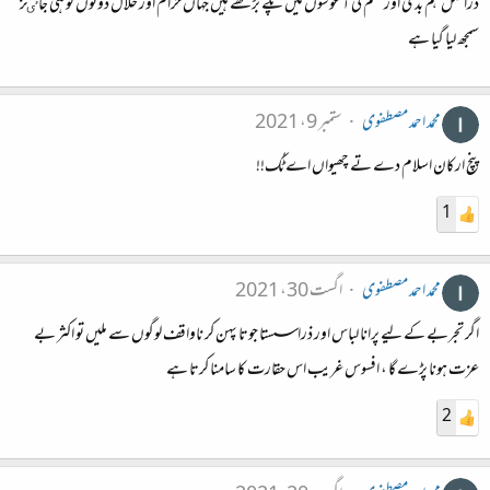
دراصل ہم بدی اور ظلم کی آغوشوں میں پلے بڑھے ہیں جہاں حرام اور حلال دونوں کو ہی جاٸز
سمجھ لیا گیا ہے
محمد احمد مصطفوی
ستمبر 9، 2021
پنچ ارکان اسلام دے تے چھیواں اے ٹُک!!
1
محمد احمد مصطفوی
اگست 30، 2021
اگر تجربے کے لیے پرانا لباس اور ذرا سستا جوتا پہن کر ناواقف لوگوں سے ملیں تو اکثر بے
عزت ہونا پڑے گا ، افسوس غریب اس حقارت کا سامنا کرتا ہے
2