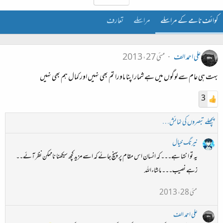
کوائف نامے کے مراسلے
مراسلے
تعارف
علی احمد الف
مئی 27، 2013
بہت ہی عام سے لوگوں میں ہے شمار اپنا ماورا تم بھی نہیں اور کمال ہم بھی نہیں
3
پچھلے تبصروں کی نمائش…
نیرنگ خیال
یہ تو انتہا ہے۔۔۔ کہ انسان اس مقام پر پہنچ جائے کہ اسے مزید کچھ سیکھنا ناممکن نظر آئے۔۔
زہے نصیب۔۔۔ ماشاءاللہ
مئی 28، 2013
علی احمد الف