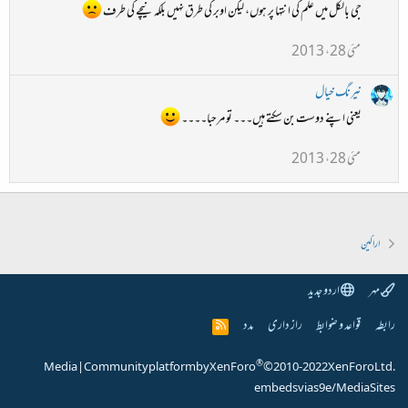
جی بالکل میں علم کی انتہا پر ہوں، لیکن اوبر کی طرق نہیں بلکہ نیچے کی طرف
مئی 28، 2013
نیرنگ خیال
یعنی اپنے دوست بن سکتے ہیں۔۔۔ تو مرحبا۔۔۔۔
مئی 28، 2013
اراکین
مہر
اردو جدید
رابطہ
قواعد و ضوابط
راز داری
مدد
R
S
S
®
Media
|
Community platform by XenForo
© 2010-2022 XenForo Ltd.
embeds via s9e/MediaSites