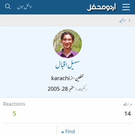
داخل ہوں
اراکین
سہیل اقبال
محفلین
·
از
karachi
رکنیت
ستمبر 28، 2005
مراسلے
Reactions
5
14
Find