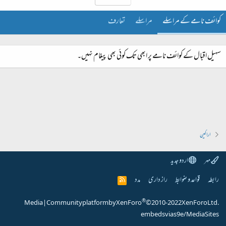
کوائف نامے کے مراسلے
مراسلے
تعارف
سہیل اقبال کے کوائف نامے پر ابھی تک کوئی بھی پیغام نہیں۔
اراکین
مہر
اردو جدید
رابطہ
قواعد و ضوابط
راز داری
مدد
R
S
S
®
Media
|
Community platform by XenForo
© 2010-2022 XenForo Ltd.
embeds via s9e/MediaSites