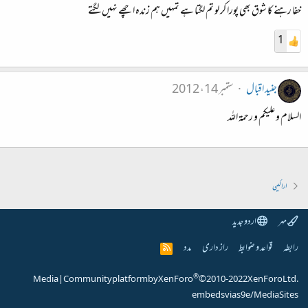
خفا رہنے کا شوق بھی پورا کر لو تم لگتا ہے تمہیں ہم زندہ اچھے نہیں لگتے
1
جنید اقبال
ستمبر 14، 2012
السلام و علیکم و رحمۃ اللہ
اراکین
مہر
اردو جدید
رابطہ
قواعد و ضوابط
راز داری
مدد
R
S
S
®
Media
|
Community platform by XenForo
© 2010-2022 XenForo Ltd.
embeds via s9e/MediaSites