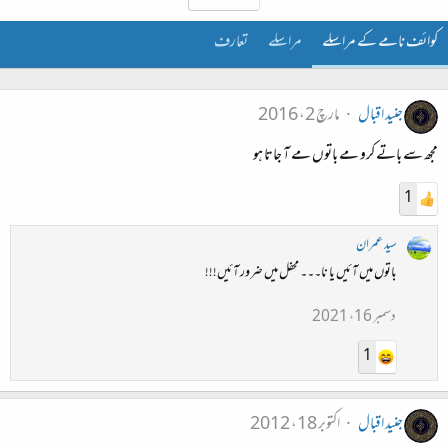
کوائف نامے کے مراسلے
مراسلے
تعارف
جنید اقبال
مارچ 2، 2016
مجھ سے باتے کرو مے باتوں مے آ جاتا ہو
1
سید عمران
باتوں میں آئیں یا نا۔۔۔ محفل میں ضرور آئیں!!!
دسمبر 16، 2021
1
جنید اقبال
اکتوبر 18، 2012