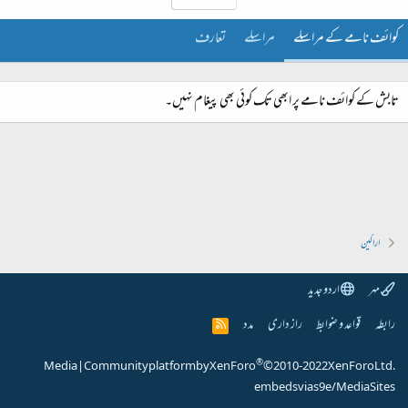
کوائف نامے کے مراسلے
مراسلے
تعارف
تابش کے کوائف نامے پر ابھی تک کوئی بھی پیغام نہیں۔
اراکین
مہر
اردو جدید
رابطہ
قواعد و ضوابط
راز داری
مدد
R
S
S
®
Media
|
Community platform by XenForo
© 2010-2022 XenForo Ltd.
embeds via s9e/MediaSites